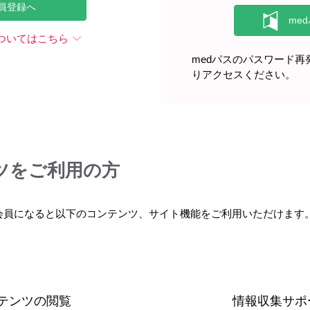
員登録へ
ついてはこちら
medパスのパスワード
医療関連情報
ダウンロード
医療経営
りアクセスください。
ニュース
医業経営情報誌Mesa 2025年
READ MORE
ツをご利用の方
会員になると以下のコンテンツ、サイト機能をご利用いただけます
した新資材です。従来のコンセプトを継承しつつ、取り組み事例やT
粗しょう症、胃がんなどの疾患を中心にシリーズとして最新情報、
テンツの閲覧
情報収集サポ