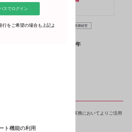
再発行をご希望の場合も上記よ
医療関連情報
ダウンロード
医療経営
ニュース
医業経営情報誌Mesa 2024年
READ MORE
。
IPS、活用ツールを中心に、ご施設の実務においてよりご活用
事例をご覧いただけます。
ート機能の利用