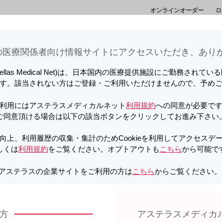
オンラインオーダー
ロ
向上、利用履歴の収集・集計のため
情
セミナー・講演
メディカルアフェアーズ情
診
しています。詳しくは
利用規約
をご覧ください。オプトアウトも
こちら
か
会
報
ト
医療関係者向け情報サイトに​アクセスいただき、ありが
O Web Symposium」を視聴されたい方は
こちら
をクリックしてくだ
tellas Medical Net)は、日本国内の医療提供施設にご勤務されて
す。該当されない方はご登録・ご利用いただけませんので、予め
向上、利用履歴の収集・集計のため
しています。詳しくは
利用規約
をご覧ください。オプトアウトも
こちら
か
利用にはアステラスメディカルネット
利用規約
への同意が必要で
ご同意頂ける場合は以下の該当ボタンをクリックしてお進み下さい
O Web Symposium」を視聴されたい方は
こちら
をクリックしてくだ
向上、利用履歴の収集・集計のためCookieを利用してアクセスデ
しくは
利用規約
をご覧ください。オプトアウトも
こちら
から可能で
教育・研修
向上、利用履歴の収集・集計のため
しています。詳しくは
利用規約
をご覧ください。オプトアウトも
こちら
か
アステラスの企業サイトをご利用の方は
こちら
からご覧ください
病院薬剤師の先生方へ
保険薬局薬剤師の先生方
方
アステラスメディカ
用語解説・解析手法