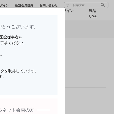
グイン
新規会員登録
お問い合わせ
療サポー
医療関連情
オンライン
製品
ら可能です。
報
MR
Q&A
とうございます。​
さい
いる医療従事者を
ご了承ください。
ら可能です。
す。
。
さい
ータを取得しています。
す。
ら可能です。
。
へ
ルネット会員の方