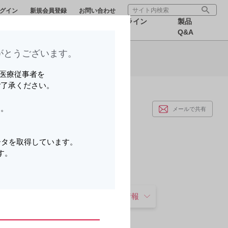
グイン
新規会員登録
お問い合わせ
療サポー
医療関連情
オンライン
製品
報
MR
Q&A
とうございます。​
ら可能です。
いる医療従事者を
ご了承ください。
す。
メールで共有
。
ータを取得しています。
す。
。
お知らせ
製品基本情報