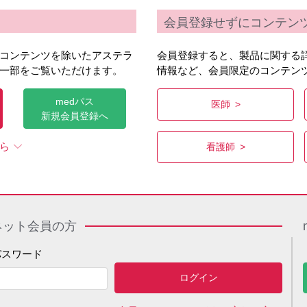
会員登録せずにコンテン
コンテンツを除いたアステラ
会員登録すると、製品に関する
一部をご覧いただけます。
情報など、会員限定のコンテン
medパス
医師
新規会員登録へ
ら
看護師
領域情報
移植・自己免疫
ネット会員の方
多発性筋炎／皮膚筋炎に伴う間質性肺疾
パスワード
患 診断と治療の実際
READ MORE