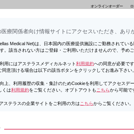
オンラインオーダー
ロ
情
セミナー・講演
メディカルアフェアーズ情
診
会
報
ト
医療関係者向け情報サイトに​アクセスいただき、ありが
向上、利用履歴の収集・集計のため
しています。詳しくは
利用規約
をご覧ください。オプトアウトも
こちら
か
tellas Medical Net)は、日本国内の医療提供施設にご勤務されて
す。該当されない方はご登録・ご利用いただけませんので、予め
利用にはアステラスメディカルネット
利用規約
への同意が必要で
ご同意頂ける場合は以下の該当ボタンをクリックしてお進み下さい
向上、利用履歴の収集・集計のためCookieを利用してアクセスデ
しくは
利用規約
をご覧ください。オプトアウトも
こちら
から可能で
アステラスの企業サイトをご利用の方は
こちら
からご覧ください
内
疾患に関するコンテンツ
その他関連コンテンツ
方