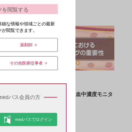
ツを閲覧する
詳細な情報や領域ごとの最新
ツが閲覧できます。
薬剤師
その他医療従事者
領域情報
移植・自己免疫
プログラフ投与時における血中濃度モニタ
medパス会員の方
リングの重要性
READ MORE