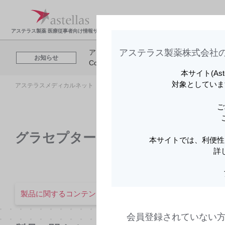
製品情報・安全性情
領域
報
報
アステラス製薬 医療従事者向け情報サイト
アステラス製薬株式会社の
アステラスメディカルネットでは、利便性
お知らせ
Cookieを利用してアクセスデータを取得
本サイト(As
対象としていま
アステラスメディカルネット トップ
領域情報
グラセプター
ご
グラセプター
本サイトでは、利便性
詳
製品に関するコンテンツ
WEBシンポジウムのご案
会員登録されていない