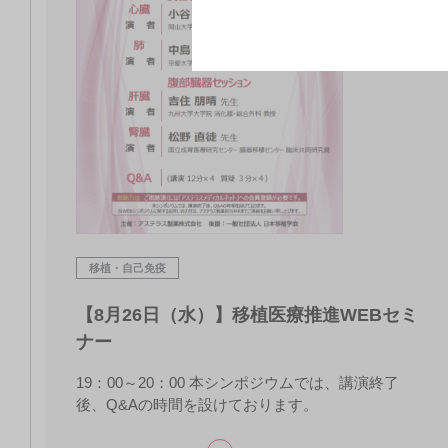
移植・自己免疫
【8月26日（水）】移植医療推進WEBセミ
ナー
19：00～20：00 本シンポジウムでは、講演終了
後、Q&Aの時間を設けております。