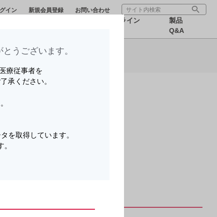
グイン
新規会員登録
お問い合わせ
療サポー
医療関連情
オンライン
製品
報
MR
Q&A
とうございます。​
ら可能です。
いる医療従事者を
ご了承ください。
す。
。
ータを取得しています。
す。
。