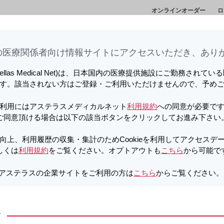
オンラインオーダー
ロ
情
セミナー・講演
メディカルアフェアーズ情
診
会
報
ト
医療関係者向け情報サイトに​アクセスいただき、ありが
向上、利用履歴の収集・集計のため
しています。詳しくは
利用規約
をご覧ください。オプトアウトも
こちら
か
tellas Medical Net)は、日本国内の医療提供施設にご勤務されて
す。該当されない方はご登録・ご利用いただけませんので、予め
利用にはアステラスメディカルネット
利用規約
への同意が必要で
ご同意頂ける場合は以下の該当ボタンをクリックしてお進み下さい
向上、利用履歴の収集・集計のためCookieを利用してアクセスデ
しくは
利用規約
をご覧ください。オプトアウトも
こちら
から可能で
アステラスの企業サイトをご利用の方は
こちら
からご覧ください
い。
② ロット番号を入力する
方