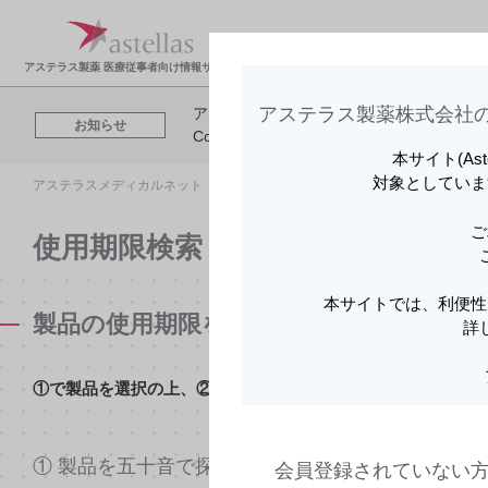
製品情報・安全性情
領域
報
報
アステラス製薬 医療従事者向け情報サイト
アステラス製薬株式会社の
アステラスメディカルネットでは、利便性
お知らせ
Cookieを利用してアクセスデータを取得
本サイト(As
対象としていま
アステラスメディカルネット トップ
使用期限検索
ご
使用期限検索
本サイトでは、利便性
製品の使用期限を検索する
詳
①で製品を選択の上、②でロットナンバーを入力してくださ
① 製品を五十音で探す
会員登録されていない