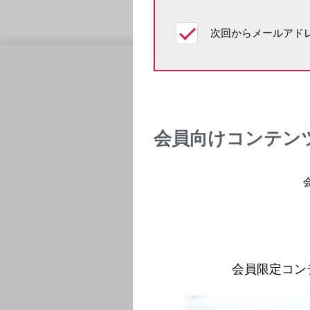
次回からメールアドレ
製品情報・安全性情報
領域情報
製品一覧
萎縮型加齢
安全性情報
アイザベイ
コード一覧
胃がん
お知らせ
ビロイ
会員向けコンテン
販売中止・ 移管一覧
血液がん
使用期限検索
ゾスパタ
製品Q&A
ビーリンサ
前立腺がん
イクスタン
尿路上皮が
パドセブ
過活動膀胱
ベタニス
会員限定コン
腎性貧血
エベレンゾ