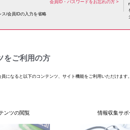
会員ID・パスワードをお忘れの方
ス/会員IDの入力を省略
セミナー・講演会
黄斑変性
消化器
Webセミナー・学会共催セミナー
リンゼス
予約済みWebセミナー
イリボー
オンラインMRによる製品説明会
骨粗鬆症
ツをご利用の方
メディカルアフェアーズ情報
イベニティ
前立腺がん
関節リウマチ
血液がん
イト
スマイラフ
会員になると以下のコンテンツ、サイト機能をご利用いただけます
尿路上皮がん
移植・自己免疫
胃がん
ジ
プログラフ
萎縮型加齢黄斑変性
ん
グラセプター
過活動膀胱
睡眠障害
糖尿病
マイスリー
移植
レグナイト
テンツの閲覧
情報収集サポ
関節リウマチ
ワクチン
インフルエンザHAワクチン
診療サポート