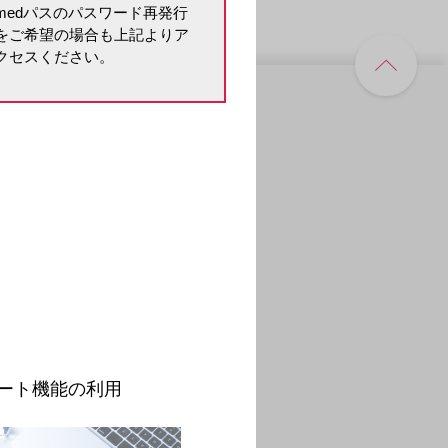
medパスのパスワード再発行
をご希望の場合も上記よりア
クセスください。
医療関連情報
医業経営
医業経営情報Mesa
ACCESS＋ / 地域包括新時代
FOCUS 日本の医療現場
地域連携サポートツール
イラスト集
教育・研修
。
病院薬剤師の先生方へ
保険薬局薬剤師の先生方へ
用語解説・解析手法
オンラインMR
オンラインMRのご案内
ート機能の利用
オンラインMRのご予約受付
サイトのご案内