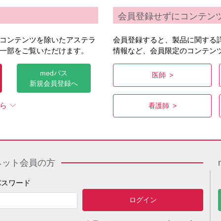
会員登録せずにコンテン
タ
ナ
コンテンツを除いたアステラ
会員登録すると、製品に関する
一部をご覧いただけます。
情報など、会員限定のコンテン
ラ
ワ
medパス
医師
新規会員登録へ
ら
看護師
ネット会員の方
パスワード
ける保存条件に置いて保存された場合に、その品質を保証するもの