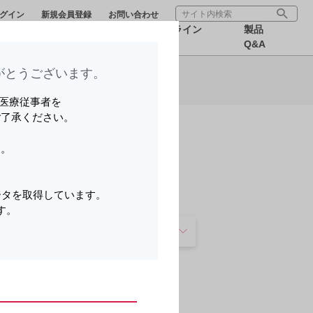
グイン
新規会員登録
お問い合わせ
療サポー
医療関連情
オンライン
製品
報
MR
Q&A
とうございます。​
ら可能です。
いる医療従事者を
ご了承ください。
す。
。
ータを取得しています。
す。
各種コード情報
その他
。