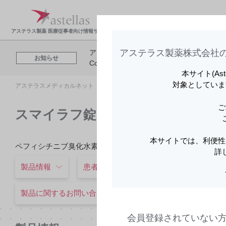
製品情報・安全性情
領域
報
報
アステラス製薬 医療従事者向け情報サイト
アステラス製薬株式会社の
アステラスメディカルネットでは、利便性
お知らせ
Cookieを利用してアクセスデータを取得
本サイト(As
対象としていま
アステラスメディカルネット トップ
製品情報・安全性情報
スマイ
ご
スマイラフ錠50mg
スマイラフ錠50mg
本サイトでは、利便性
ペフィシチニブ臭化水素酸塩
詳
製品情報
患者さんサポート資材
医療施設
製品に関するお問い合わせ
本製品に関する注目コ
会員登録されていない