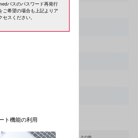
medパスのパスワード再発行
英語版
PDF
WORD
をご希望の場合も上記よりア
クセスください。
。
ート機能の利用
ス)
販売・その他