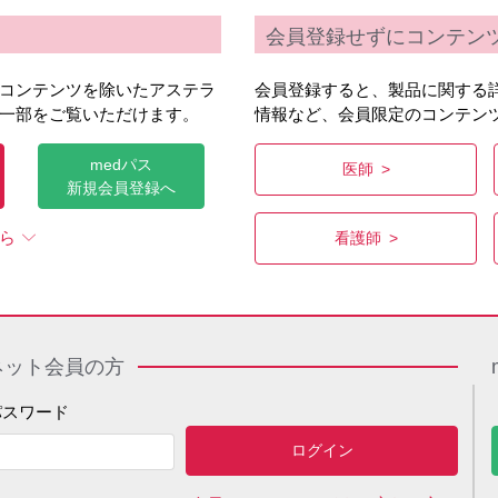
会員登録せずにコンテン
コンテンツを除いたアステラ
電子化された添付文書
会員登録すると、製品に関する
一部をご覧いただけます。
情報など、会員限定のコンテン
PDF
medパス
医師
新規会員登録へ
電子化された添付文書改訂年月
ら
看護師
2023年8月
インタビューフォーム
ネット会員の方
PDF
(
副作用
,
相互作用
)
パスワード
くすりのしおり