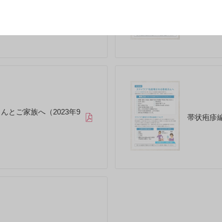
がん検診お
んへ（2024年3月）
年11月）
とご家族へ（2023年9
帯状疱疹編