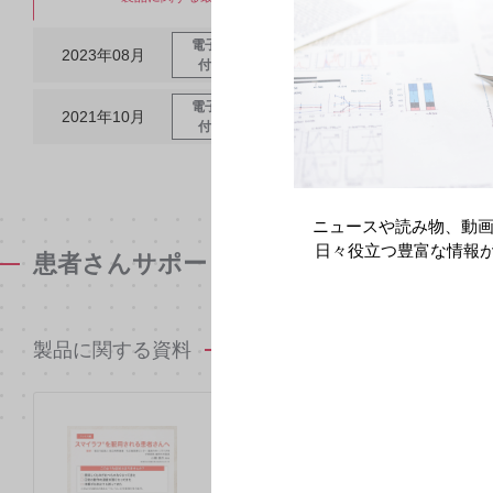
電子化された添
2023年08月
スマイラフ錠50mg・1
付文書改訂等
電子化された添
2021年10月
スマイラフ錠50mg・1
付文書改訂等
ニュースや読み物、動画
日々役立つ豊富な情報
患者さんサポート資材
製品に関する資料