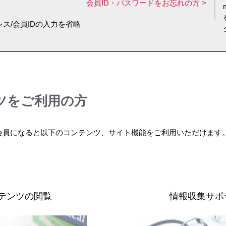
会員ID・パスワードをお忘れの方
日本語版
PDF
WORD
ス/会員IDの入力を省略
患者向医薬品ガイド
現行版​
PDF
ツをご利用の方
製品Q&A
製品のよくある質問はこちら
会員になると以下のコンテンツ、サイト機能をご利用いただけます
副作用ナビゲーション
注意を要する副作用とその対策についてはこちら
テンツの閲覧
情報収集サポ
添付文書改訂等
包装(パッケージングニュー