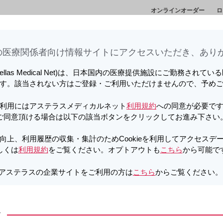
オンラインオーダー
ロ
情
セミナー・講演
メディカルアフェアーズ情
診
会
報
ト
医療関係者向け情報サイトに​アクセスいただき、ありが
向上、利用履歴の収集・集計のため
しています。詳しくは
利用規約
をご覧ください。オプトアウトも
こちら
か
tellas Medical Net)は、日本国内の医療提供施設にご勤務されて
す。該当されない方はご登録・ご利用いただけませんので、予め
ラフ錠50mg
利用にはアステラスメディカルネット
利用規約
への同意が必要で
スマイラフ錠100mg
ご同意頂ける場合は以下の該当ボタンをクリックしてお進み下さい
向上、利用履歴の収集・集計のためCookieを利用してアクセスデ
しくは
利用規約
をご覧ください。オプトアウトも
こちら
から可能で
向け資材
安全性に関する情報
承認・薬価情報
アステラスの企業サイトをご利用の方は
こちら
からご覧ください
ンテンツ
製品Q&A
方