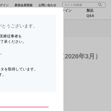
グイン
新規会員登録
お問い合わせ
療サポー
医療関連情
オンライン
製品
報
MR
Q&A
とうございます。​
ら可能です。
いる医療従事者を
ご了承ください。
す。
さんとそのご家族へ（2026年3月）
。
ータを取得しています。
す。
。
オンラインオーダー