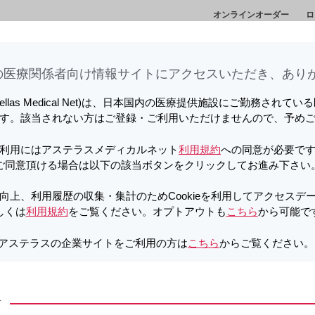
オンラインオーダー
ロ
情
セミナー・講演
メディカルアフェアーズ情
診
会
報
ト
医療関係者向け情報サイトに​アクセスいただき、ありが
向上、利用履歴の収集・集計のため
しています。詳しくは
利用規約
をご覧ください。オプトアウトも
こちら
か
tellas Medical Net)は、日本国内の医療提供施設にご勤務されて
す。該当されない方はご登録・ご利用いただけませんので、予め
g・300mg
PDF
利用にはアステラスメディカルネット
利用規約
への同意が必要で
） | 胃がんの薬物療法を受ける患者
ご同意頂ける場合は以下の該当ボタンをクリックしてお進み下さい
向上、利用履歴の収集・集計のためCookieを利用してアクセスデ
しくは
利用規約
をご覧ください。オプトアウトも
こちら
から可能で
アステラスの企業サイトをご利用の方は
こちら
からご覧ください
細
製品Q&A
方