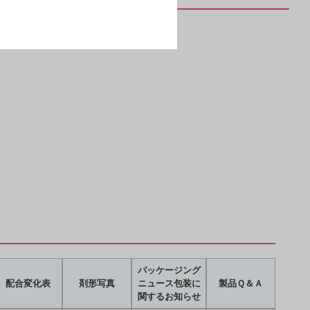
パッケージング
配合変化表
剤形写真
ニュース包装に
製品Ｑ＆Ａ
関するお知らせ