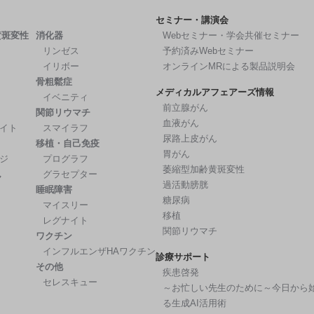
セミナー・講演会
黄斑変性
消化器
Webセミナー・学会共催セミナー
リンゼス
予約済みWebセミナー
イリボー
オンラインMRによる製品説明会
骨粗鬆症
メディカルアフェアーズ情報
イベニティ
前立腺がん
関節リウマチ
血液がん
イト
スマイラフ
尿路上皮がん
移植・自己免疫
胃がん
ジ
プログラフ
萎縮型加齢黄斑変性
ん
グラセプター
過活動膀胱
睡眠障害
糖尿病
マイスリー
移植
レグナイト
関節リウマチ
ワクチン
インフルエンザHAワクチン
診療サポート
その他
疾患啓発
セレスキュー
～お忙しい先生のために～今日から
る生成AI活用術