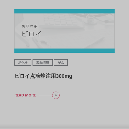
消化器
製品情報
がん
ビロイ点滴静注用300mg
READ MORE