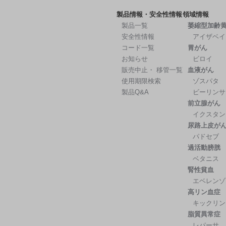
製品情報・安全性情報
領域情報
製品一覧
萎縮型加齢
安全性情報
アイザベイ
コード一覧
胃がん
お知らせ
ビロイ
販売中止・ 移管一覧
血液がん
使用期限検索
ゾスパタ
製品Q&A
ビーリンサ
前立腺がん
イクスタン
尿路上皮が
パドセブ
過活動膀胱
ベタニス
腎性貧血
エベレンゾ
高リン血症
キックリン
脂質異常症
レパーサ