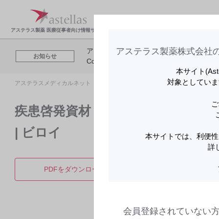
製品情報・安全性情
領域
報
報
アステラス製薬 医療従事者向け情報サイト
アステラス製薬株式会社の
アステラスメディカルネットでは、利便性
お知らせ
Cookieを利用してアクセスデータを取得
本サイト(As
対象としていま
アステラスメディカルネット トップ
製品情報
ビロイ点滴静注用100m
ご
疾患啓発資材（患者・一般生活者向け
| ビロイ
本サイトでは、利便性
詳
PDFをダウンロード
製品詳
会員登録されていない