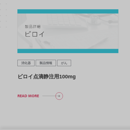
消化器
製品情報
がん
ビロイ点滴静注用100mg
READ MORE