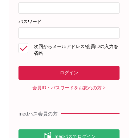
パスワード
患者さんサポート資材
次回からメールアドレス/会員IDの入力を
省略
製品に関する資料
【カード】パドセブによる治療を
会員ID・パスワードをお忘れの方
受けている患者さんへ 副作用の重
症化を防ぐための注意点（2023年
1月）
medパス会員の方
パドセブまたはパドセブとペムブ
ロリズマブによる治療を受けてい