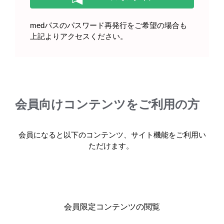
る患者さん用 体調チェックシート
（2025年10月）
medパスのパスワード再発行をご希望の場合も
上記よりアクセスください。
【RMP】パドセブによる治療を受
ける患者さんとご家族へ（2024年
9月）
会員向けコンテンツをご利用の方
会員になると以下のコンテンツ、サイト機能をご利用い
ただけます。
パドセブとペムブロリズマブの併
用治療を受ける患者さんとご家族
へ（2024年9月）
会員限定コンテンツの閲覧