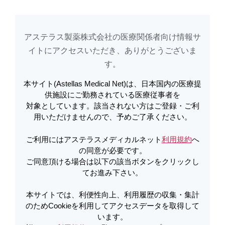
め
Cookieを利用してアクセスデータを取得しています。詳しくは
利用規約
を
ご覧ください。オプトアウトも
こちら
から可能です。
アステラス製薬株式会社の医療関係者向け情報サ
本日開催される「【8月7日（金）】札幌移植セミナー2026」を視聴されたい
イトに​アクセスいただき、ありがとうございま
方は
こちら
をクリックしてください
す。​
本サイト(Astellas Medical Net)は、日本国内の医療提
電子添文改訂のお知らせ | パドセブ
アステラスメディカルネットでは、利便性向上、利用履歴の収集・集計のた
供施設にご勤務されている医療従事者を
め
Cookieを利用してアクセスデータを取得しています。詳しくは
利用規約
を
対象としています。該当されない方はご登録・ご利
ご覧ください。オプトアウトも
こちら
から可能です。
点滴静注用20mg・30mg 使用上の注
用いただけませんので、予めご了承ください。
意改訂のお知らせ（2023年2月） | パ
ご利用にはアステラスメディカルネット
利用規約
へ
本日開催される「【8月7日（金）】札幌移植セミナー2026」を視聴されたい
ドセブ
の同意が必要です。
方は
こちら
をクリックしてください
ご同意頂ける場合は以下の該当ボタンをクリックし
てお進み下さい。
アステラスメディカルネットでは、利便性向上、利用履歴の収集・集計のた
PDFをダウンロード
本サイトでは、利便性向上、利用履歴の収集・集計
め
Cookieを利用してアクセスデータを取得しています。詳しくは
利用規約
を
ご覧ください。オプトアウトも
こちら
から可能です。
のためCookieを利用してアクセスデータを取得して
います。