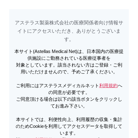
アステラス製薬株式会社の医療関係者向け情報サ
アステラスメディカルネットでは、利便性向上、利用履歴の収集・集計のた
め
Cookieを利用してアクセスデータを取得しています。詳しくは
イトに​アクセスいただき、ありがとうございま
利用規約
を
ご覧ください。オプトアウトも
こちら
から可能です。
す。​
本サイト(Astellas Medical Net)は、日本国内の医療提
電子添文 | キックリンカプセル電子
供施設にご勤務されている医療従事者を
対象としています。該当されない方はご登録・ご利
添文 第４版 | キックリン
用いただけませんので、予めご了承ください。
ご利用にはアステラスメディカルネット
利用規約
へ
PDFをダウンロード
の同意が必要です。
ご同意頂ける場合は以下の該当ボタンをクリックし
てお進み下さい。
製品詳細
本サイトでは、利便性向上、利用履歴の収集・集計
のためCookieを利用してアクセスデータを取得して
います。