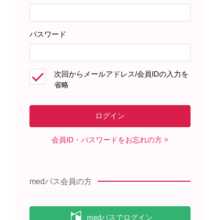
2022年4月
インタビューフォーム
パスワード
PDF
(
副作用
,
相互作用
)
次回からメールアドレス/会員IDの入力を
省略
くすりのしおり
日本語版
PDF
WORD
英語版
PDF
WORD
会員ID・パスワードをお忘れの方
患者向医薬品ガイド
medパス会員の方
現行版​
PDF