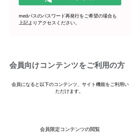
製品Q&A
medパスのパスワード再発行をご希望の場合も
上記よりアクセスください。
製品のよくある質問はこちら
製品に関する最新のお知らせ
会員向けコンテンツをご利用の方
2026年07月
販売・その他
キックリンカプセル250mg、キックリン顆粒86.2％ 販売中
止のご案内（2026年7月）
会員になると以下のコンテンツ、サイト機能をご利用い
ただけます。
電子化された添
2021年12月
付文書改訂等
キックリンカプセル250mg、キックリン顆粒86.2% 再審査
結果及び電子化された添付文書改訂のお知らせ（2021年12
月）
会員限定コンテンツの閲覧
電子化された添
2019年11月