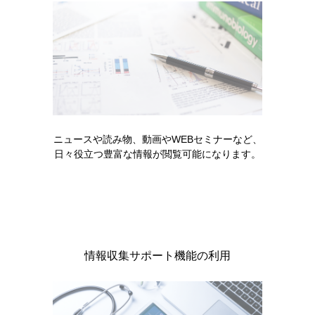
付文書改訂等
キックリンカプセル250mg、キックリン顆粒86.2% 使用上
の注意改訂のお知らせ（2019年11月）
電子化された添
2016年02月
付文書改訂等
キックリンカプセル250mg 効能・効果及び使用上の注意改
訂のお知らせ（2016年2月）
ニュースや読み物、動画やWEBセミナーなど、
電子化された添
2014年02月
日々役立つ豊富な情報が閲覧可能になります。
付文書改訂等
キックリンカプセル250mg 使用上の注意改訂のお知らせ
（2014年2月）
情報収集サポート機能の利用
患者さんサポート資材