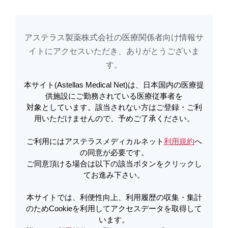
アステラス製薬株式会社の医療関係者向け情報サ
アステラスメディカルネットでは、利便性向上、利用履歴の収集・集計のた
め
Cookieを利用してアクセスデータを取得しています。詳しくは
イトに​アクセスいただき、ありがとうございま
利用規約
を
ご覧ください。オプトアウトも
こちら
から可能です。
す。​
本サイト(Astellas Medical Net)は、日本国内の医療提
キックリンカプセル250mg（販売中
供施設にご勤務されている医療従事者を
対象としています。該当されない方はご登録・ご利
止）
用いただけませんので、予めご了承ください。
ご利用にはアステラスメディカルネット
利用規約
へ
ビキサロマー
の同意が必要です。
ご同意頂ける場合は以下の該当ボタンをクリックし
製品情報
患者さんサポート資材
てお進み下さい。
本サイトでは、利便性向上、利用履歴の収集・集計
安全性に関する情報
承認・薬価情報
のためCookieを利用してアクセスデータを取得して
います。
製品に関するお問い合