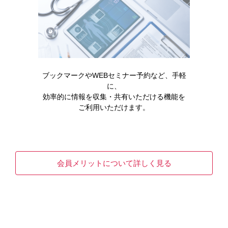
製品に関する資料
キックリンカプセルを服用される
ブックマークやWEBセミナー予約など、手軽
患者さんへ（2022年3月）
に、
効率的に情報を収集・共有いただける機能を
ご利用いただけます。
会員メリットについて詳しく見る
安全性に関する情報
医薬品リスク管理計画（RMP）