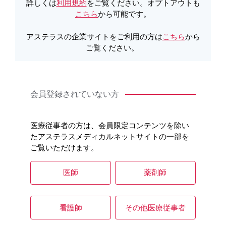
各種コード情報
詳しくは
利用規約
をご覧ください。オプトアウトも
わせ
こちら
から可能です。
本製品に関する注目コ
アステラスの企業サイトをご利用の方は
こちら
から
製品Q&A
ンテンツ
ご覧ください。
製品情報
会員登録されていない方
医療従事者の方は、会員限定コンテンツを除い
たアステラスメディカルネットサイトの一部を
ご覧いただけます。
医師
薬剤師
看護師
その他医療従事者