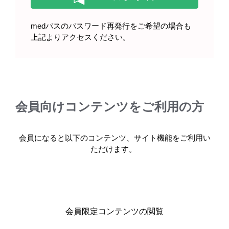
medパスのパスワード再発行をご希望の場合も
キックリン顆粒を服用される患者
上記よりアクセスください。
さんへ（2022年3月）
会員向けコンテンツをご利用の方
製品情報
会員になると以下のコンテンツ、サイト機能をご利用い
基本情報・安全性情報
ただけます。
キックリンカプセル250mg（販売中止）
キックリン顆粒86.2%（販売中止）
会員限定コンテンツの閲覧