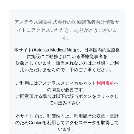
アステラス製薬株式会社の医療関係者向け情報サ
アステラスメディカルネットでは、利便性向上、利用履歴の収集・集計のた
め
Cookieを利用してアクセスデータを取得しています。詳しくは
イトに​アクセスいただき、ありがとうございま
利用規約
を
ご覧ください。オプトアウトも
こちら
から可能です。
す。​
本サイト(Astellas Medical Net)は、日本国内の医療提
市販直後調査結果 | キックリンカプ
供施設にご勤務されている医療従事者を
対象としています。該当されない方はご登録・ご利
セル 市販直後調査結果のご報告〔透
用いただけませんので、予めご了承ください。
析中の慢性腎不全患者における高リ
ご利用にはアステラスメディカルネット
利用規約
へ
ン血症の改善〕〔調査実施期間：
の同意が必要です。
ご同意頂ける場合は以下の該当ボタンをクリックし
2012/6/26 ～2012/12/25〕 | キックリ
てお進み下さい。
ン
本サイトでは、利便性向上、利用履歴の収集・集計
のためCookieを利用してアクセスデータを取得して
います。