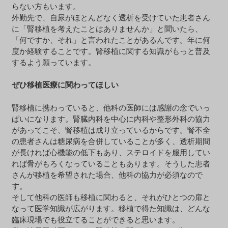
らない方もいます。
外勤先で、自尿がほとんどなく透析を受けていた患者さん
に「腎移植を考えたことはありませんか」と聞いたら、
「何ですか、それ」と言われたことがあるんです。年に何
度か経験することです。腎移植に関する知識がもっと普及
するよう願っています。
ぜひ移植医療に関わってほしい
腎移植に携わっていると、他科の医師には感謝の念でいっ
ぱいになります。腎臓内科を中心に内科や整形外科の協力
があってこそ、腎移植は成り立っているからです。腎不全
の患者さんは糖尿病を合併していることが多く、透析期間
が長ければ心機能の低下もあり、ステロイドを服用してい
れば骨がもろくなっていることもあります。そうした患者
さんが移植を希望された場合、他科の協力が必須なので
す。
そして他科の医師も移植に関わると、それがひとつの扉と
なって医学知識が広がります。移植で得た知識は、どんな
臨床現場でも役立てることができると思います。