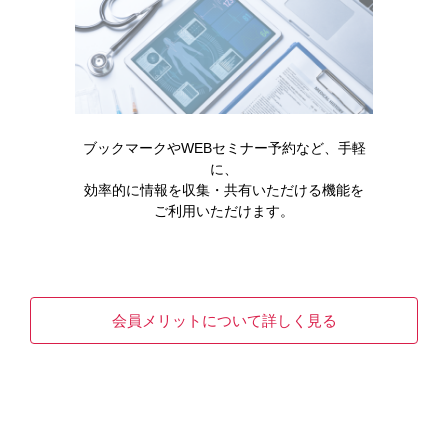
日〜1日で大幅に改善することです。末期腎不全で尿の出な
かった患者さんが「排尿できるようになった」と、涙を流
して喜ばれることも少なくありません。こうした劇的な回
復が見られる医療は他になかなかないでしょう。
腎移植の手術は、無事に尿がプシュッと出る瞬間がハイラ
イトです。手術室ではその喜びをスタッフで分かち合って
皆で「初尿（しょにょう）！」と声を上げるのです。
ブックマークやWEBセミナー予約など、手軽
こうした喜びを共有する瞬間は、他の手術ではあまり聞い
に、
たことがありません。がんなどの手術で患部を切除した手
効率的に情報を収集・共有いただける機能を
応えはあるでしょうが、腎移植には「成功した」、「これ
ご利用いただけます。
で大丈夫」という特別な瞬間があるんです。
移植後は精神状態も安定
会員メリットについて詳しく見る
ある患者さんから「移植後は天国にいるようです」と言わ
れました。透析による倦怠感や全身のかゆみなどがなくな
り、厳しい食事制限もほぼなくなりますから。「とにかく
身体が楽で、何を食べても美味しい」のだそうです。
患者さんの精神状態も大きく改善します。移植前は気難し
い印象だった方も、移植後は穏やかな様子に変わることが