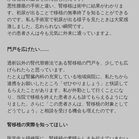
悪性腫瘍の手術と違い、腎移植は術中に結果がわかりま
す。初尿が出ることで移植の無事終了を知ることができる
のです。私も手術室で初尿が出る様子を見たときは大変感
激しました。忘れられない瞬間です。
その患者さんは今も元気に外来に通っていますよ。
門戸を広げたい……
透析以外の腎代替療法である腎移植の門戸を、少しでも広
げられたらと思っています。
たとえば腎臓内科の充実している地域病院に、私たちから
連携をお願いしたところ「ぜひやりましょう」と快諾して
もらえたことがあります。私が外勤として行くことにな
り、当院で移植を終えた患者さんも診てもらえるようにな
りました。さらに「この患者さんは、腎移植の対象として
どうでしょう」と相談を受ける機会も増えたのです。
腎移植の実際を知ってほしい
医学生と研修医に、腎移植の素晴らしさを伝えていきたい