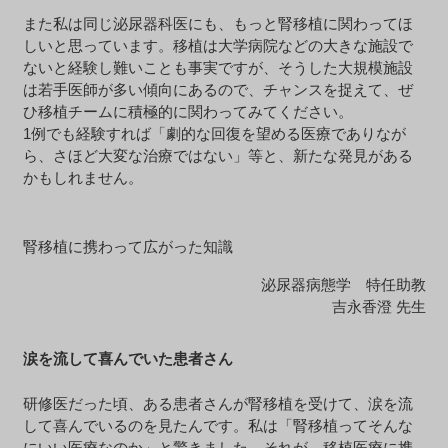
また私は同じ泌尿器科医にも、もっと腎移植に関わってほ
しいと思っています。移植は大学病院などの大きな施設で
ないと経験し難いことも事実ですが、そうした大規模施設
は若手医師が多い傾向にあるので、チャンスを捉えて、ぜ
ひ移植チームに積極的に関わってみてください。
1例でも経験すれば「劇的な回復を望める医療でありなが
ら、さほど大変な治療ではない」等と、新たな発見がある
かもしれません。
腎移植に携わって広がった知識
泌尿器病態学 特任助教
吉永香澄 先生
涙を流して喜んでいた患者さん
研修医だった頃、ある患者さんが腎移植を受けて、涙を流
して喜んでいるのを見たんです。私は「腎移植ってそんな
にいい医療なのか」と驚きました。それが、移植医療に携