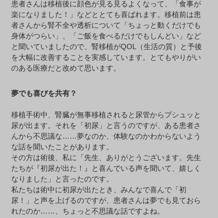
患者さんは移植後に顔色が見る見るよくなって、「食事が
楽になりました！」などととても喜ばれます。移植前は患
者さんから腎不全や透析について「ちょっと動くだけでも
身体がつらい」、「ご飯を食べるだけでもしんどい」など
と聞いていましたので、腎移植がQOL（生活の質）と予後
を大幅に改善することを実感しています。とてもやりがい
のある医療だと改めて思います。
夢でも喜びを共有？
移植手術中、腎臓が無事移植されると尿管からプシュッと
尿が出ます。それを「初尿」と言うのですが、ある患者さ
んから不思議な……夢なのか、体験なのかわからないよう
な話を聞いたことがあります。
その方は術後、私に「先生、ありがとうございます。先生
たちが『初尿が出た！』と喜んでいる声を聞いて、嬉しく
なりました」と言ったのです。
私たちは術中に初尿が出たとき、みんなで喜んで「初
尿！」と声を上げるのですが、患者さんは夢でも見ておら
れたのか……、ちょっと不思議な話ですよね。