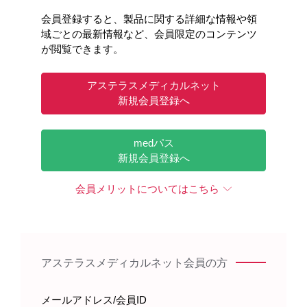
会員登録すると、製品に関する詳細な情報や領
域ごとの最新情報など、会員限定のコンテンツ
が閲覧できます。
アステラスメディカルネット
新規会員登録へ
Interview
medパス
新規会員登録へ
岡山大学病院（岡山県岡山市）
泌尿器病態学 教授
会員メリットについてはこちら
荒木元朗 先生
【プロフィール】
あらき もとお：1998年に岡山大学医学部を卒業し、2001
年に東京女子医科大学泌尿器科・腎移植臨床フェロー、
アステラスメディカルネット会員の方
2004年に米国オハイオ州クリーブランドクリニック泌尿器
科・腎移植臨床フェローとなる。2023年より現職。
メールアドレス/会員ID