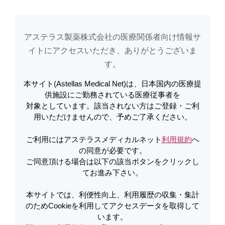
アステラス製薬株式会社の医療関係者向け情報サ
アステラスメディカルネットでは、利便性向上、利用履歴の収集・集計のた
め
Cookieを利用してアクセスデータを取得しています。詳しくは
イトに​アクセスいただき、ありがとうございま
利用規約
を
ご覧ください。オプトアウトも
こちら
から可能です。
す。​
本サイト(Astellas Medical Net)は、日本国内の医療提
メールで共有
供施設にご勤務されている医療従事者を
対象としています。該当されない方はご登録・ご利
そこが知りたい、移植医療の今 ～患
用いただけませんので、予めご了承ください。
者さんに寄り添うチーム医療
ご利用にはアステラスメディカルネット
利用規約
へ
の同意が必要です。
ご同意頂ける場合は以下の該当ボタンをクリックし
治療の選択肢として、移植医療は目覚ましい進展を続けて
てお進み下さい。
います。
手術手技の向上や薬の開発のみならず、専門スタッフの自
本サイトでは、利便性向上、利用履歴の収集・集計
己研鑚に基づいたチーム医療は
のためCookieを利用してアクセスデータを取得して
治療成績に大きく貢献しました。
います。
その最前線をレポートします。