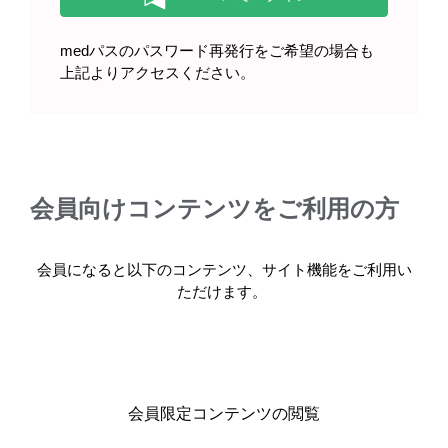
100％でした。
これは腎移植に携わるスタッフみんなの努力の賜物で、チ
medパスのパスワード再発行をご希望の場合も
ームで連携して取り組んできた結果です。
上記よりアクセスください。
＊
生着率：移植後に機能している移植腎の割合。
＊＊
先行的腎移植：末期腎不全となった際、透析療法を経ずに行
う腎移植。
会員向けコンテンツをご利用の方
あえて時間をかけて、丁寧に着実に
当院の腎移植件数は年間10〜20例程度ですので、私たちよ
会員になると以下のコンテンツ、サイト機能をご利用い
り数多く手がけている移植施設はたくさんあると思いま
ただけます。
す。私たちもやろうと思えば年間30〜40例は実施できるで
しょう。
ですが私たちは1年生着率100％を維持するために、移植コ
ーディネーターに「症例数はゆっくり増やしていこう」と
伝え、一例一例とにかく丁寧に着実に実績を重ねてきまし
会員限定コンテンツの閲覧
た。
たとえばフルマラソンを3時間で走れるところ、あえて4時