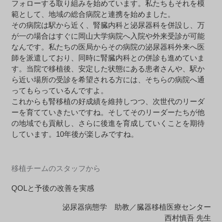
フォローする取り組みを始めています。私たちもそれを模
範として、地域の総合病院と連携を始めました。
その病院は駅から近く、腎臓内科と泌尿器科を併設し、万
が一の場合はすぐに岡山大学病院へ入院や外来受診が可能
なんです。私たちの医局からその病院の泌尿器科外来へ医
師を派遣しており、同時に腎臓内科との併診も進めていま
す。当院で移植後、安定した状態にある患者さんや、駅か
ら近い場所の受診を希望される方には、そちらの病院へ通
ってもらっているんですよ。
これからも腎移植の好成績を維持しつつ、次世代のリーダ
ーを育てていきたいですね。そしてそのリーダーたちが他
の地域でも貢献し、さらに後進を育成していくことを期待
しています。10年後が楽しみですね。
移植チームのスタッフから
QOLと予後の改善を実感
泌尿器病態学 助教／臓器移植医療センター
西村慎吾 先生