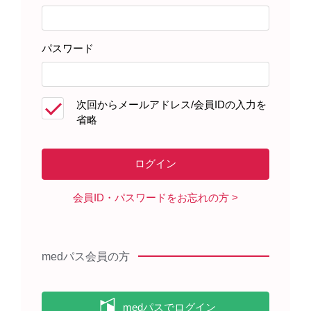
岡山大学病院は肺移植や肝移植をはじめ、病院を挙げて移
植医療を推進している。泌尿器科でも年間10〜20例の腎移
植を行っているが、年間30例前後の対応は病院の支援体制
パスワード
もあり可能だと言う。それでもあえて数を抑えているの
は、地域の患者さんと医療者の信頼を得るため、丁寧に着
実に診ていることが理由だそうだ。詳しく聞いた。
次回からメールアドレス/会員IDの入力を
省略
世界一の好成績
当院の腎移植は累計160例ほどになりました。9割が生体腎
移植で、献腎移植は1割です。患者さんの年代は8歳から70
代半ばまでさまざまですが、生体腎移植は若い方も多いの
会員ID・パスワードをお忘れの方
で平均すると40代ぐらいになるでしょうか。
移植後1年以内に透析再導入となった方や亡くなった方は1
＊
人もおらず、1年間の生存率と生着率
はどちらも100％を
medパス会員の方
維持しています。これはタイ記録ではありますが、世界一
の好成績と言えますよね、100%より上はありませんから。
＊＊
なお、全体の3割程度が先行的腎移植
で徐々に増えてい
ますが、最新データでは2021年までの5年生存率も生着率も