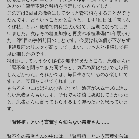
族との血液型不適合移植を予定している方でした。
この方は3回目の機会にしてやっと腎移植をすることができ
たんです。どういうことかと言うと、まず1回目は「間もな
く移植」という段階で内科症状が出て、延期になってしま
いました。次はその精査加療と再度の移植準備に1年弱かけ
た、2回目の手術前日のことです。今度は抗体価が下がらず
拒絶反応のリスクが高まってしまい、ご本人と相談して再
度延期したのです。
3回目にしてようやく移植を無事終えたところ、患者さんは
「腎不全と闘ってきた間ずっと、気温の変化だけでも毎日
しんどかった。それが今は、毎日生きているのが楽しいで
す」と、笑顔を見せてくれました。
もちろん中にはほんの少数ですが、治療がスムーズに進ま
ない患者さんもいます。それでも移植に挑戦してよかった
と、患者さんに言ってもらえるよう努めたいと思っていま
す。
「腎移植」という言葉すら知らない患者さん……
腎不全の患者さんの中には、「腎移植」という言葉すら知