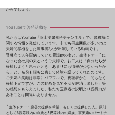
多いです。腎不全が改善され、もともとの性格が出てくる
からでしょう。
YouTubeで啓発活動を
私たちはYouTube「岡山泌尿器科チャンネル」で、腎移植に
関する情報を発信しています。中でも再生回数が多いのは
夫婦間移植をした当事者2人が出演している動画です。
＊
腎臓病で30年闘病していた看護師の妻と、生体ドナー
に
なった会社員の夫というご夫婦で、お二人は「自分たちが
移植しようと思ったとき、あまりにも情報が少なかったか
ら」と、名前も顔も公表して体験を語ってくれたのです。
ご夫婦の笑顔は非常にパワフルで、視聴者から「間もなく
移植予定ですが、この動画を見て不安が解消しました」等
の感想をもらえました。私たち医療者の説明より説得力が
あることは間違いありません。
＊
生体ドナー：臓器の提供を希望、もしくは提供した人。原則
として6親等以内の血族と3親等以内の姻族、事実婚のパートナ