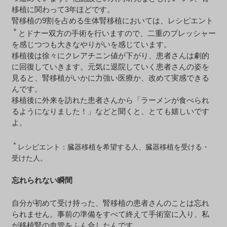
移植に関わって3年ほどです。
腎移植の9割を占める生体腎移植においては、レシピエント
＊
とドナー双方の手術を行いますので、二重のプレッシャー
を感じつつも大きなやりがいを感じています。
移植後は徐々にクレアチニン値が下がり、患者さんは劇的
に回復していきます。元気に退院していく患者さんの姿を
見ると、腎移植がいかに力強い医療か、改めて実感できる
んです。
移植後に外来を訪れた患者さんから「ラーメンが食べられ
るようになりました！」などと聞くと、とても嬉しいです
よ。
＊
レシピエント：臓器移植を希望する人、臓器移植を受ける・
受けた人。
忘れられない瞬間
自分が初めて受け持った、腎移植の患者さんのことは忘れ
られません。事前の準備をすべて終えて手術室に入り、私
が移植腎の血管をふん合したんです。