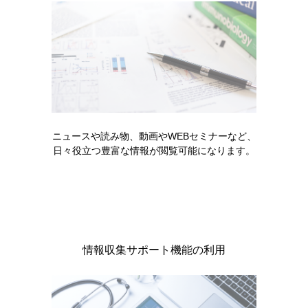
間かけて走っている感覚と言えるでしょうか。
腎臓内科との連携は論文や学会活動でも
腎臓内科と連携していますが、特に術後は手厚くサポート
してくれています。退院後1年ほどは泌尿器科が外来で検査
等を行いますが、拒絶反応がなく安定した状態であれば、
次回3か月後の外来は腎臓内科、その3か月後はまた泌尿器
ニュースや読み物、動画やWEBセミナーなど、
科と、交互に受診してもらうようにしています。こうする
日々役立つ豊富な情報が閲覧可能になります。
ことによって泌尿器科医と腎臓内科医が効率よく、確実に
診ることができていると思います。
腎臓内科医は私たちのカンファレンスにも同席しています
し、論文執筆や学会発表なども共同で行っているんです
よ。
情報収集サポート機能の利用
手術室で「初尿！」
腎移植の素晴らしさは何より、患者さんの状態が術後半