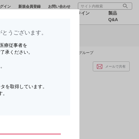
グイン
新規会員登録
お問い合わせ
療サポー
医療関連情
オンライン
製品
報
MR
Q&A
とうございます。​
ら可能です。
いる医療従事者を
ご了承ください。
の高い症例に挑む ：長崎大学病院 肝移植診療グループ
す。
メールで共有
。
ータを取得しています。
す。
。