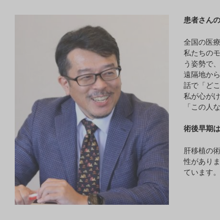
患者さん
全国の医
私たちの
う姿勢で
遠隔地から
話で「ど
私が心がけ
「この人
術後早期
肝移植の
性がありま
ています