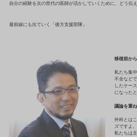
自分の経験を次の世代の医師が活かしていくために、どう伝
最前線にも出ていく「後方支援部隊」
移植前か
私たち集
不全など
したケー
になった
議論を重
外科とは
ズですよ
私たちは