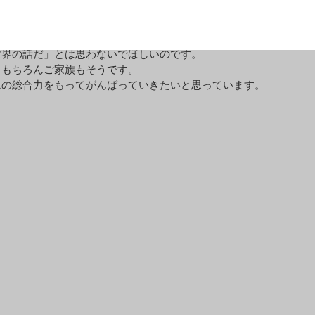
んの肝機能が悪化したら「もう治らない」と諦める前に、肝移植の
世界の話だ」とは思わないでほしいのです。
。もちろんご家族もそうです。
ムの総合力をもってがんばっていきたいと思っています。