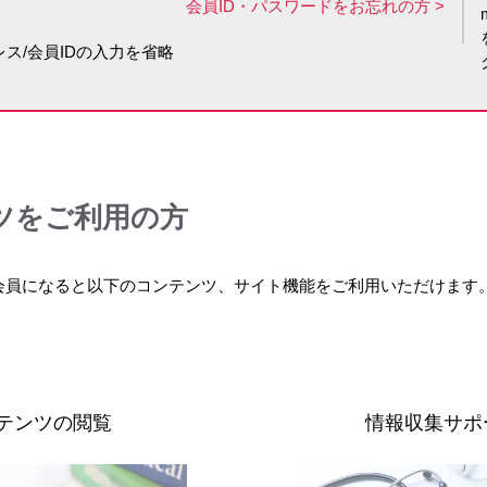
会員ID・パスワードをお忘れの方
る経過観察が肝要だ。それらすべてが長期成績の向上につながって
ス/会員IDの入力を省略
よる併診が行われている。各科の連携は「非常にスムーズで、お互
ている、日本でも数少ない施設です。中でも私たちが行っている肝
ツをご利用の方
長期予後が向上するわけではありません。術前に患者さんの状態を
皆で同じ目標を持って進めていくのが当たり前にできており、また
会員になると以下のコンテンツ、サイト機能をご利用いただけます
し、そのたびに乗り越えてきました。こうしたトライ・アンド・エ
肝移植に興味を持って関わること」です。そうでないといつまで経
テンツの閲覧
情報収集サポ
まくいくのか」を常に考えて臨床にあたり、それぞれが研究や教育