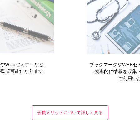
97年〜2021年7月28日）。国内でも比較的多いほうではないでし
生存率が67%です（1997年〜2020年）。
れば生存率は上げられますが、全国から非常に厳しい状態の患者さ
っています。
つあり、まずは移植後にC型肝炎や肝硬変になっても内科医の治療
す。副作用が少なくなって服薬管理も容易になり、血液型不適合移
技は大きく変わっていませんので、こうした術前術後管理の向上が
やWEBセミナーなど、
ブックマークやWEBセ
が閲覧可能になります。
効率的に情報を収集
く貢献しています。患者さんが元気になって笑顔で外来を訪れ、「
ご利用い
拓かれていく様子を聞けることは、私たちの大きな喜びでもありま
会員メリットについて詳しく見る
-19の患者さんによってICUが満床となり、移植手術を先延ばしに
肝移植を受けた患者さんには早めに電話再診を開始しました。