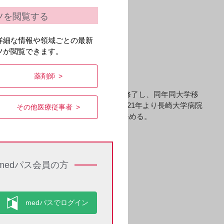
丁寧に支える肝移植
ツを閲覧する
詳細な情報や領域ごとの最新
ツが閲覧できます。
薬剤師
1998年に長崎大学大学院 博士課程を修了し、同年同大学移
勤務などを経て、2012年より現職。2021年より長崎大学病院
その他医療従事者
移植ネットワークの倫理委員会委員も務める。
medパス会員の方