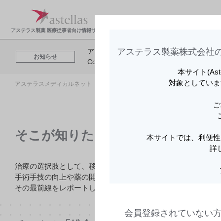
製品情報・安全性情
領域
報
報
アステラス製薬 医療従事者向け情報サイト
アステラス製薬株式会社の
アステラスメディカルネットでは、利便性
お知らせ
Cookieを利用してアクセスデータを取得
本サイト(As
対象としていま
アステラスメディカルネット トップ
領域情報
そこが知りたい、移
ご
そこが知りたい、移植医療の今 ～
本サイトでは、利便性
詳
治療の選択肢として、移植医療は目覚ましい進展を続けてい
手術手技の向上や薬の開発のみならず、専門スタッフの自己
その最前線をレポートします。
会員登録されていない