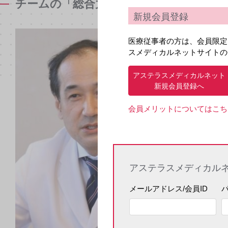
チームの「総合力」で、難易度の高い症例
新規会員登録
Intervi
医療従事者の方は、会員限定
長崎大学病
スメディカルネットサイトの
移植・消化
アステラスメディカルネット
【プロフ
新規会員登録へ
えぐち す
植・消化器
会員メリットについてはこち
副病院長
アステラスメディカル
メールアドレス/会員ID