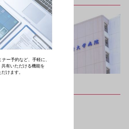
ょうか。術後
んも受け入
によって克
植の成績も
、そのまま
ミナー予約など、手軽に、
・共有いただける機能を
孫が生まれ
ただけます。
す。
せざるを得ない時期もありました。