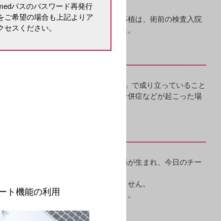
medパスのパスワード再発行
をご希望の場合も上記よりア
いる。長崎大学病院で実施している肝移植は、術前の検査入院
クセスください。
いに遠慮がない」そうだ。詳しく聞いた。
移植の特徴は、「チームによる総合力」で成り立っていること
どこまで改善できるか、そして術後に合併症などが起こった場
そうしやすい土壌があるのです。
。
ラーの繰り返しによって強固な信頼関係が生まれ、今日のチー
っても「やらされている感」がぬぐえません。
ート機能の利用
も実施しています。実に頼もしいですよ。