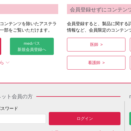
に挑む 〜術前・術後管理から長期予後まで
会員登録せずにコンテン
ew
コンテンツを除いたアステラ
会員登録すると、製品に関する
院 肝移植診療グループ （長崎県長崎市）
一部をご覧いただけます。
情報など、会員限定のコンテン
器外科教授 江口 晋 先生
medパス
医師
ィール】
新規会員登録へ
すむ：1992年に長崎大学医学部を卒業し、同年第二外科へ入局。
外科へ。その後、オランダGroningen大学病院肝移植・肝胆膵外科
ら
看護師
（安全管理担当）も兼任。日本移植学会の代議員・理事、日本臓器
ネット会員の方
パスワード