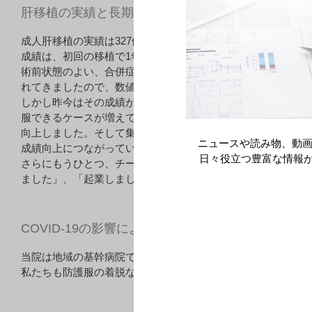
肝移植の実績と長期生存率、成績向上の理由は
成人肝移植の実績は327例で、うち19例が脳死肝移植です（19
成績は、初回の移植で1年生存率が84%、5年生存率が72%、10年
術前状態のよい、合併症の少ない患者さんのみに対応してい
れてきましたので、数値はどうしてもそれに伴った結果とな
しかし昨今はその成績が大幅に向上しました。大きな理由は4
服できるケースが増えてきたこと。次に免疫抑制剤の進歩で
向上しました。そして集中治療部との密な連携です。手術手
ニュースや読み物、動画
成績向上につながっていると考えています。
日々役立つ豊富な情報
さらにもうひとつ、チーム間の連携も長期成績の向上に大き
ました」、「起業しました」など、それぞれの新しい人生が
COVID-19の影響による変化
当院は地域の基幹病院でもありますから、重症化したCOVID
私たちも防護服の着脱などのトレーニングを行いましたし、