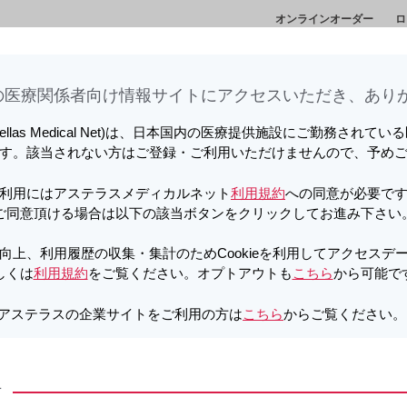
オンラインオーダー
ロ
情
セミナー・講演
メディカルアフェアーズ情
診
会
報
ト
医療関係者向け情報サイトに​アクセスいただき、ありが
向上、利用履歴の収集・集計のため
しています。詳しくは
利用規約
をご覧ください。オプトアウトも
こちら
か
tellas Medical Net)は、日本国内の医療提供施設にご勤務されて
す。該当されない方はご登録・ご利用いただけませんので、予め
植医療の今 ～患者さんに寄り添うチーム医療
チームの「総合力」で、難易度
利用にはアステラスメディカルネット
利用規約
への同意が必要で
ご同意頂ける場合は以下の該当ボタンをクリックしてお進み下さい
患者さんに寄り添うチーム医療
向上、利用履歴の収集・集計のためCookieを利用してアクセスデ
しくは
利用規約
をご覧ください。オプトアウトも
こちら
から可能で
ます。
アステラスの企業サイトをご利用の方は
こちら
からご覧ください
研鑽に基づいたチーム医療は治療成績に大きく貢献しました。
方