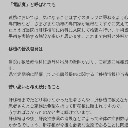
「電話魔」と呼ばれても
連携においては、気になることはすぐスタッフに尋ねるよう心
専門医など、さまざまな領域の専門家が垣根なくすぐに支え
たとえば当院は肝移植前に内科に入院して検査を行い、手術
手術を実施する施設が多いと思います。これまで内科と外科
移植の普及啓発は
当院は救急救命科に脳外科出身の医師がおり、ご家族に臓器提
す。
県で定期的に開催している臓器提供に関する「移植情報担当
苦い思いと考え続けること
肝移植までたどり着けなかった患者さんや、肝移植で救えな
患者さんとご家族は希望を持って肝移植に臨まれますので、
うすればよかったのかと考え続けています。
肝移植は今後、肝炎治療薬の進展などによって全体の症例数
かかるでしょう。肝移植が今後も必要な医療であることに間