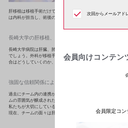
肝移植は移植手術だけでなく、術前・術後管理や長期にわた
次回からメールアドレ
は内科が担当し、術後の集中治療を行った後は内科と外科に
長崎大学の肝移植、その特徴とは
長崎大学病院は肝臓、肺、腎臓、膵臓と4臓器の移植を実施し
会員向けコンテン
でしょう。外科が移植手術をするだけで患者さんが回復し、
合はどうしていくのか、チームで議論し取り組んでいます。
強固な信頼関係による連携とは
過去にチーム内の連携がうまくいかなかったときは皆で反省
ムの雰囲気が醸成されたのだと思います。
私たちが大切にしているのは「おのおのの専門領域で、自ら
会員限定コン
現在、チームの面々は肝移植に興味を持って「どうしたらう