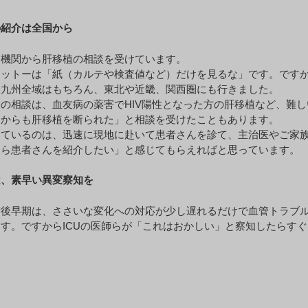
の紹介は全国から
療機関から肝移植の相談を受けています。
モットーは「紙（カルテや検査値など）だけを見るな」です。です
、九州全域はもちろん、東北や近畿、関西圏にも行きました。
の相談は、血友病の薬害でHIV陽性となった方の肝移植など、難
こからも肝移植を断られた」と相談を受けたこともあります。
ているのは、迅速に現地に赴いて患者さんを診て、主治医やご家族にfa
なら患者さんを紹介したい」と感じてもらえればと思っています。
は、素早い異変察知を
術後早期は、ささいな変化への対応が少し遅れるだけで血管トラブ
す。ですからICUの医師らが「これはおかしい」と察知したらす
。