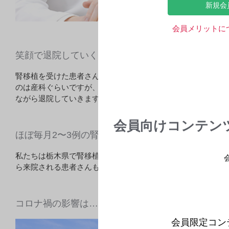
新規会
会員メリットに
笑顔で退院していく“ひと組の患者さん”
腎移植を受けた患者さんは、手術を含めてたった1週間の入院
のは産科ぐらいですが、実は移植外科もそうなんですよ。生体
ながら退院していきます。そんな姿を見るとやはり移植医療
会員向けコンテン
ほぼ毎月2〜3例の腎移植を実施
私たちは栃木県で腎移植を実施している唯一の施設です。栃木
ら来院される患者さんもたくさんいますので、年間の腎移植は3
コロナ禍の影響は……
会員限定コン
このたび