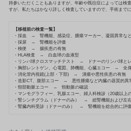
持参いただくこともありますが、年齢や既往症によっては検
すが、私たちはかなり詳しく検査していますので、手術までに
【移植前の検査一覧】
・採血 → 腎機能、感染症、腫瘍マーカー、凝固異常な
・採尿 → 腎機能を評価
・検便 → 腸疾患の有無
・HLA検査 → 白血球の血液型
・リンパ球クロスマッチテスト → ドナーのリンパ球と
・胸部レントゲン、心電図、肺機能、心臓エコー → 全
・消化管内視鏡(上部・下部) → 潰瘍や悪性疾患の有無
・造影CT、腹部エコー → 悪性腫瘍など内臓の器質的異
・頸部動脈エコー → 頸動脈の確認
・マンモグラフィー、乳腺エコー、婦人科検診（20歳以上
・腎シンチグラム（ドナーのみ） → 総腎機能および左
・腎臓内科受診（ドナーのみ） → 腎機能を総合的に評