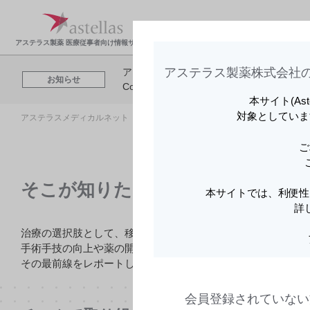
製品情報・安全性情
領域
報
報
アステラス製薬 医療従事者向け情報サイト
アステラス製薬株式会社の
アステラスメディカルネットでは、利便性
お知らせ
Cookieを利用してアクセスデータを取得
本サイト(As
対象としていま
アステラスメディカルネット トップ
領域情報
そこが知りたい、移
ご
そこが知りたい、移植医療の今 ～
本サイトでは、利便性
詳
治療の選択肢として、移植医療は目覚ましい進展を続けてい
手術手技の向上や薬の開発のみならず、専門スタッフの自己
その最前線をレポートします。
会員登録されていない