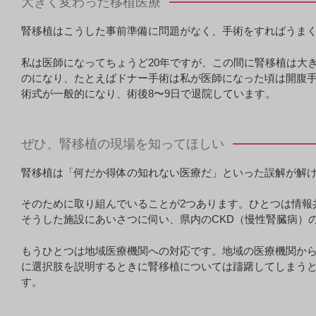
大きく変わった移植医療
腎移植はこうした事前準備に問題がなく、手術をすればうま
私は医師になってちょうど20年ですが、この間に腎移植は大
のになり、たとえばドナー手術は私が医師になった頃は開腹手
術式が一般的になり、術後8〜9日で退院しています。
ぜひ、腎移植の現場を知ってほしい
腎移植は「何だか得体の知れない医療だ」といった誤解が解
そのために取り組んでいることが2つあります。ひとつは情報
そうした施設にあいさつに伺い、県内のCKD（慢性腎臓病）
もうひとつは地域医療機関への対応です。地域の医療機関か
に選択肢を説明するときに腎移植については躊躇してしまう
す。