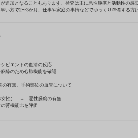
査が追加となることもあります。検査は主に悪性腫瘍と活動性の感
早い方で2〜3か月、仕事や家庭の事情などでゆっくり準備する方
ど
レシピエントの血清の反応
身麻酔のため心肺機能を確認
常の有無、手術部位の血管について
の女性） → 悪性腫瘍の有無
右の腎機能比を評価
価