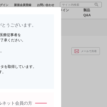
グイン
新規会員登録
お問い合わせ
療サポー
医療関連情
オンライン
製品
報
MR
Q&A
とうございます。​
ら可能です。
いる医療従事者を
ご了承ください。
ひとりのスタッフが心を尽くして
す。
メールで共有
。
ータを取得しています。
す。
。
ルネット会員の方