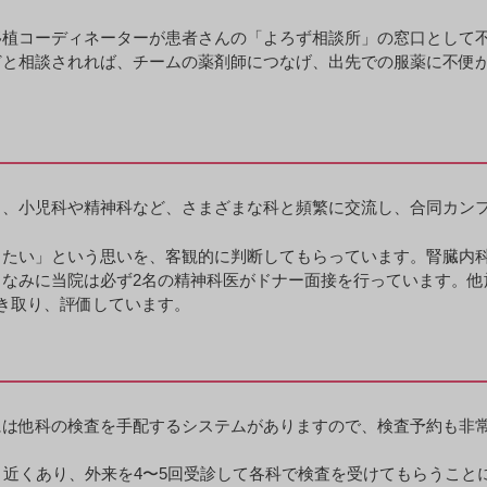
移植コーディネーターが患者さんの「よろず相談所」の窓口として
どと相談されれば、チームの薬剤師につなげ、出先での服薬に不便
。
と、小児科や精神科など、さまざまな科と頻繁に交流し、合同カン
したい」という思いを、客観的に判断してもらっています。腎臓内
なみに当院は必ず2名の精神科医がドナー面接を行っています。他
き取り、評価しています。
には他科の検査を手配するシステムがありますので、検査予約も非
目近くあり、外来を4〜5回受診して各科で検査を受けてもらうこ