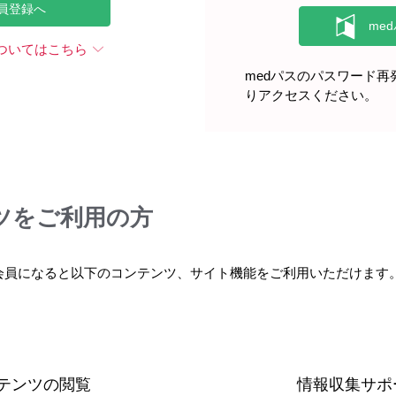
員登録へ
ついてはこちら
medパスのパスワード
りアクセスください。
で劇的に回復します。術後はみるみる血色のよい顔色になって「私
腎移植ではドナー（提供者）とレシピエントのひと組の患者さんた
に携わってよかったと思います。
ツをご利用の方
県は2020年の「都道府県魅力度ランキング」で残念ながら最下
会員になると以下のコンテンツ、サイト機能をご利用いただけます
0～35件、ほぼ毎月2〜3例の手術を行っており、症例数は北関東1
テンツの閲覧
情報収集サポ
のコロナ禍で腎移植の件数は一時的に減りました。感染拡大当初は