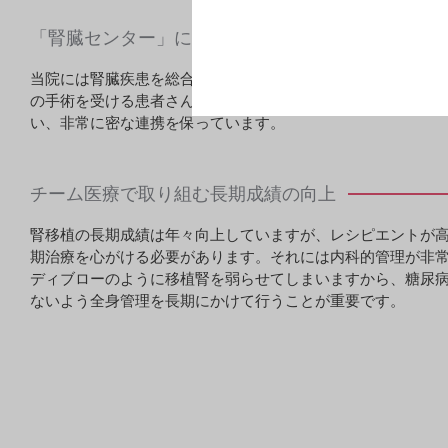
「腎臓センター」に診療を集約
当院には腎臓疾患を総合的に診る「腎臓センター」があり、
の手術を受ける患者さんや移植を受ける患者さんが一緒に入
い、非常に密な連携を保っています。
チーム医療で取り組む長期成績の向上
腎移植の長期成績は年々向上していますが、レシピエントが
期治療を心がける必要があります。それには内科的管理が非
ディブローのように移植腎を弱らせてしまいますから、糖尿病
ないよう全身管理を長期にかけて行うことが重要です。