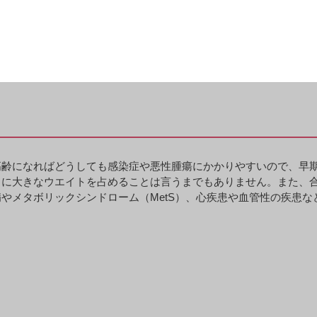
私たち腎臓外科と腎臓内科が共同で診療にあたっています。外来も
院しています。患者さんを中心に、外科と内科がそれぞれ専門的な
高齢になればどうしても感染症や悪性腫瘍にかかりやすいので、早
常に大きなウエイトを占めることは言うまでもありません。また、
やメタボリックシンドローム（MetS）、心疾患や血管性の疾患な