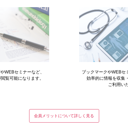
えていたためです。しかし院内でPCR検査を行う体制が比較的早
いし、ゴールデンウィーク明けから移植手術を再開できました。移
PCR検査で陰性を確認した上で、通常通りの医療を提供しています。
今に至っています。
方箋を送るなどしましたが、最近は希望される方がいません。移植
やWEBセミナーなど、
ブックマークやWEBセ
とで安心される患者さんも多いようです。
が閲覧可能になります。
効率的に情報を収集
ご利用い
、あとは臓器移植に限らず、手術のために全身麻酔をする患者さん
会員メリットについて詳しく見る
温測定をしてもらい、その結果を記した体温表を持参してもらって