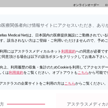
オンラインオーダー
ロ
情
セミナー・講演
メディカルアフェアーズ情
診
会
報
ト
医療関係者向け情報サイトに​アクセスいただき、ありが
向上、利用履歴の収集・集計のため
しています。詳しくは
利用規約
をご覧ください。オプトアウトも
こちら
か
tellas Medical Net)は、日本国内の医療提供施設にご勤務されて
す。該当されない方はご登録・ご利用いただけませんので、予め
植医療の今 ～患者さんに寄り添うチーム医療
チームで取り組む腎移植 〜一人
利用にはアステラスメディカルネット
利用規約
への同意が必要で
ご同意頂ける場合は以下の該当ボタンをクリックしてお進み下さい
患者さんに寄り添うチーム医療
向上、利用履歴の収集・集計のためCookieを利用してアクセスデ
しくは
利用規約
をご覧ください。オプトアウトも
こちら
から可能で
ます。
アステラスの企業サイトをご利用の方は
こちら
からご覧ください
研鑽に基づいたチーム医療は治療成績に大きく貢献しました。
方
アステラスメディカ