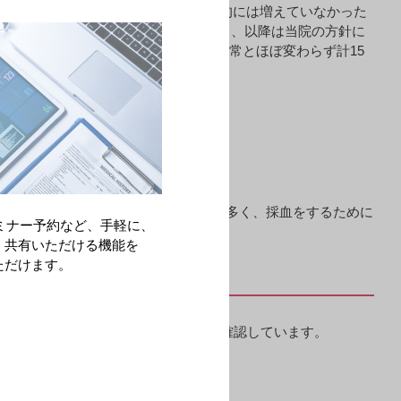
く整ったのと、栃木県は感染者が爆発的には増えていなかった
植を休止した期間はひと月半にとどまり、以降は当院の方針に
2020年5月〜11月の腎移植件数は通常とほぼ変わらず計15
は採血の結果を気にされる患者さんが多く、採血をするために
ミナー予約など、手軽に、
・共有いただける機能を
ただけます。
は、入院前に全員PCR検査で陰性を確認しています。
います。