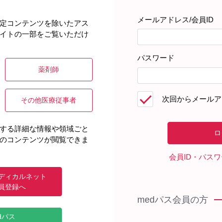
のスタッフが心を尽くして
メールアドレス/会員ID
定コンテンツを除いたアス
イトの一部をご覧いただけ
ew
学附属病院 腎臓センター外科部門（腎臓外科）教授
パスワード
先生
薬剤師
ィール】
いき：2000年に北海道大学医学部医学科を卒業後、関連病院泌尿
次回からメールア
その他医療従事者
移植学会Young Investigator Awardなど国内外での受賞歴多数
する詳細な情報や領域ごと
のコンテンツが閲覧できま
会員ID・パス
ディカルネット
員登録へ
medパス会員の方
dパス