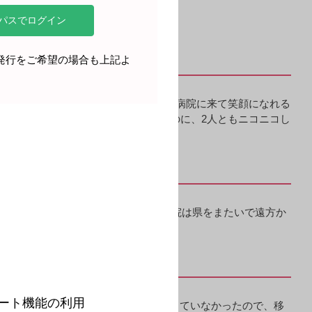
再発行をご希望の場合も上記よ
、元気になった！」と喜んでくれる。病院に来て笑顔になれる
ちが、手術で痛い思いをしたはずなのに、2人ともニコニコし
位になってしまったのですが（笑）、当院は県をまたいで遠方か
。
位、全国10位となっています。
ート機能の利用
新型コロナウイルスの正体がよくわかっていなかったので、移