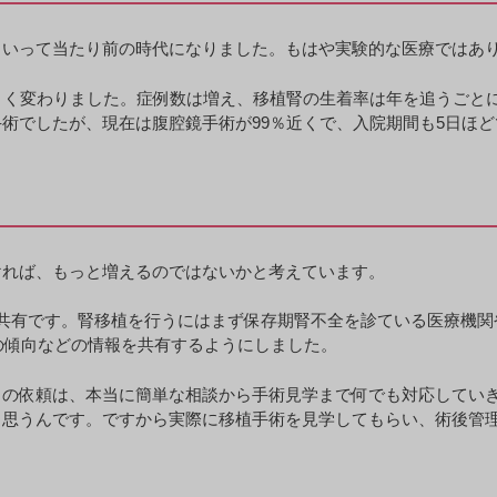
くいって当たり前の時代になりました。もはや実験的な医療ではあ
きく変わりました。症例数は増え、移植腎の生着率は年を追うごと
術でしたが、現在は腹腔鏡手術が99％近くで、入院期間も5日ほ
ければ、もっと増えるのではないかと考えています。
共有です。腎移植を行うにはまず保存期腎不全を診ている医療機関
の傾向などの情報を共有するようにしました。
らの依頼は、本当に簡単な相談から手術見学まで何でも対応してい
と思うんです。ですから実際に移植手術を見学してもらい、術後管