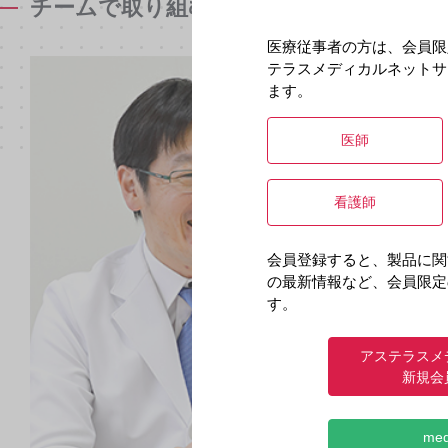
チームで取り組む腎移植 〜一人ひとり
医療従事者の方は、会員限
テラスメディカルネットサ
Intervi
ます。
自治医科大
岩見大基 
医師
【プロフ
いわみ だ
看護師
学。アメリカ
会員登録すると、製品に関
の最新情報など、会員限定
す。
アステラスメ
新規会
me