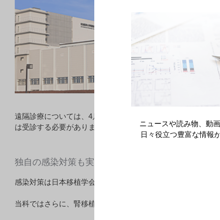
植手術を控
ことも幸
のっとって
件となり
遠隔診療については、4月頃はごく一部の方にファックスで処
ニュースや読み物、動画
は受診する必要がありますし、私たちスタッフの顔を見るこ
日々役立つ豊富な情報
独自の感染対策も実施
感染対策は日本移植学会が推奨している基本方針を参考にして
当科ではさらに、腎移植を受ける方全員に入院2週間前から体