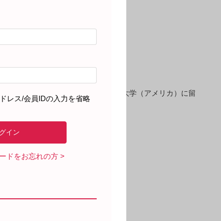
器科に勤務。2012年よりメリーランド大学（アメリカ）に留
ドレス/会員IDの入力を省略
。2020年より現職。
ワードをお忘れの方