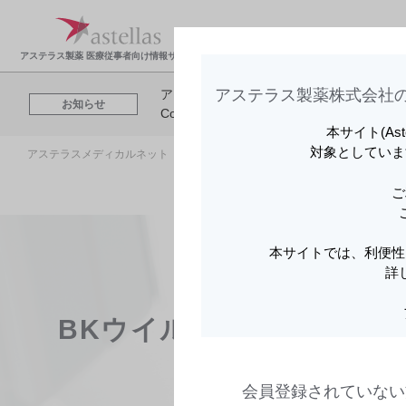
製品情報・安全性情
領域
報
報
アステラス製薬 医療従事者向け情報サイト
アステラス製薬株式会社の
アステラスメディカルネットでは、利便性
お知らせ
Cookieを利用してアクセスデータを取得
本サイト(As
対象としていま
アステラスメディカルネット トップ
領域情報
グラセプター
ご
本サイトでは、利便性
詳
BKウイルス腎症〈効能共
会員登録されていない