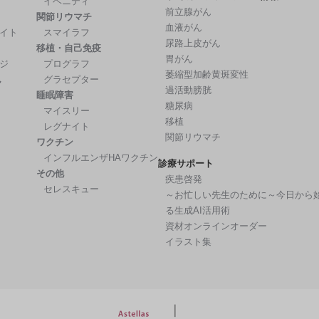
イベニティ
前立腺がん
関節リウマチ
血液がん
イト
スマイラフ
尿路上皮がん
移植・自己免疫
胃がん
ジ
プログラフ
萎縮型加齢黄斑変性
ん
グラセプター
過活動膀胱
睡眠障害
糖尿病
マイスリー
移植
レグナイト
関節リウマチ
ワクチン
インフルエンザHAワクチン
診療サポート
その他
疾患啓発
セレスキュー
～お忙しい先生のために～今日から
る生成AI活用術
資材オンラインオーダー
イラスト集