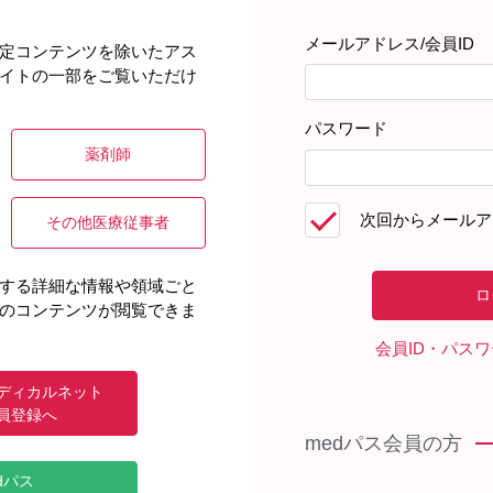
メールアドレス/会員ID
定コンテンツを除いたアス
イトの一部をご覧いただけ
能共通〉
パスワード
薬剤師
次回からメールア
その他医療従事者
する詳細な情報や領域ごと
のコンテンツが閲覧できま
会員ID・パス
1 重大な副作用」にBKウイルス腎症の記
ディカルネット
れた場合には投与を中止するなど適切な
員登録へ
medパス会員の方
dパス