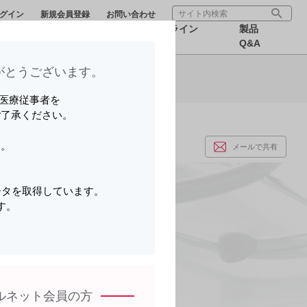
グイン
新規会員登録
お問い合わせ
療サポー
医療関連情
オンライン
製品
報
MR
Q&A
とうございます。​
ら可能です。
いる医療従事者を
ご了承ください。
す。
メールで共有
。
ータを取得しています。
す。
。
ルネット会員の方