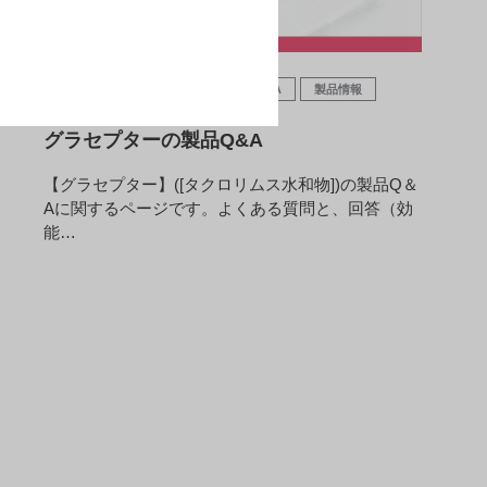
医療安全
移植・自己免疫
Q&A
製品情報
グラセプターの製品Q&A
【グラセプター】([タクロリムス水和物])の製品Q＆
Aに関するページです。よくある質問と、回答（効
能…