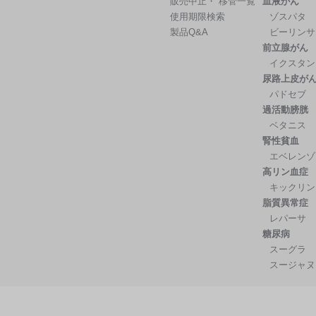
販売中止・ 移管一覧
血液がん
使用期限検索
ゾスパタ
製品Q&A
ビーリンサ
前立腺がん
イクスタン
尿路上皮が
パドセブ
過活動膀胱
ベタニス
腎性貧血
エベレンゾ
高リン血症
キックリン
脂質異常症
レパーサ
糖尿病
スーグラ
スージャヌ