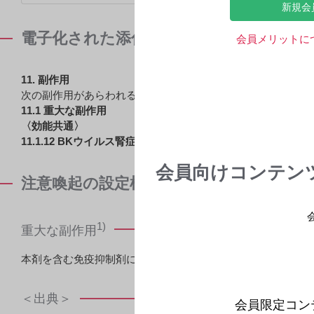
新規会
電子化された添付文書記載内容（抜粋）
会員メリットに
11. 副作用
次の副作用があらわれることがあるので、観察を十分に行い
11.1 重大な副作用
〈効能共通〉
11.1.12 BKウイルス腎症
(頻度不明)
会員向けコンテン
注意喚起の設定根拠
1)
重大な副作用
本剤を含む免疫抑制剤による過度の免疫抑制に起因すると思わ
＜出典＞
会員限定コン