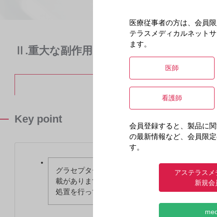
医療従事者の方は、会員限
テラスメディカルネットサ
ます。
Ⅱ.重大な副作用：BKウイルス腎症〈効
医師
概要
看護師
Key point
会員登録すると、製品に関
の最新情報など、会員限定
す。
グラセプターの電子化された添付文書には、「11.
アステラスメ
載があります。観察を十分に行い、異常が認めら
新規会
処置を行ってください。
me