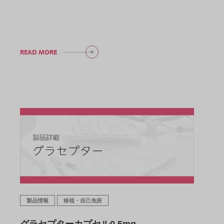
READ MORE
製品情報
移植・自己免疫
グラセプターカプセル0.5mg