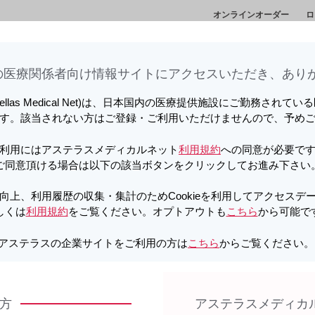
オンラインオーダー
ロ
情
セミナー・講演
メディカルアフェアーズ情
診
会
報
ト
医療関係者向け情報サイトに​アクセスいただき、ありが
向上、利用履歴の収集・集計のため
しています。詳しくは
利用規約
をご覧ください。オプトアウトも
こちら
か
tellas Medical Net)は、日本国内の医療提供施設にご勤務されて
す。該当されない方はご登録・ご利用いただけませんので、予め
グラセプターカプセル 副作用ナビゲーション
BKウイルス腎症〈効能共通〉
利用にはアステラスメディカルネット
利用規約
への同意が必要で
ご同意頂ける場合は以下の該当ボタンをクリックしてお進み下さい
向上、利用履歴の収集・集計のためCookieを利用してアクセスデ
しくは
利用規約
をご覧ください。オプトアウトも
こちら
から可能で
アステラスの企業サイトをご利用の方は
こちら
からご覧ください
通〉
方
アステラスメディカ