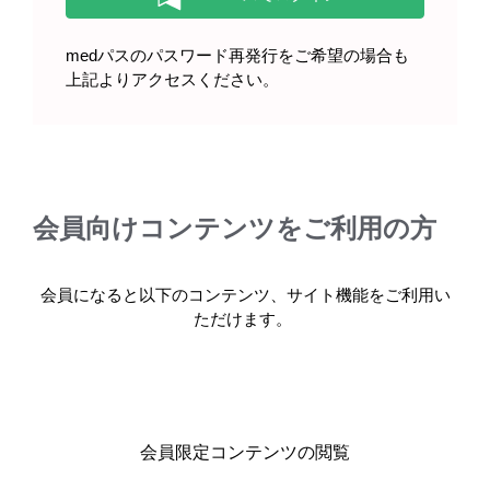
1)
重大な副作用
medパスのパスワード再発行をご希望の場合も
上記よりアクセスください。
本剤と同一成分を含むプログラフの投与による脳梗塞、脳
出血等の脳血管障害が報告されている。このような症状が
あらわれた場合には神経学的検査やCT、MRIによる画像診
断を行うとともに、減量・休薬等の適切な処置を行うこと
1)
警告
会員向けコンテンツをご利用の方
「重大な副作用」の項にも記載しているとおり、本剤の投
与により、腎不全、心不全、感染症、全身痙攣、意識障
会員になると以下のコンテンツ、サイト機能をご利用い
害、脳梗塞、血栓性微小血管障害、汎血球減少症等の重篤
ただけます。
な副作用が発現することが知られている。これらは致死的
な経過をたどることもあるため、安全性を考慮し緊急時に
十分に措置できる医療施設及び本剤についての十分な知識
と経験を有する医師のもとで本剤をご使用いただくよう記
載した。
会員限定コンテンツの閲覧
＜出典＞