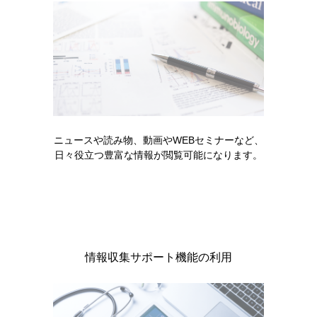
グラセプターカプセル0.5mg,1mg,5mgインタビュー
フォーム
発現機序
不明
ニュースや読み物、動画やWEBセミナーなど、
日々役立つ豊富な情報が閲覧可能になります。
製品のご使用にあたっては、最新の電子化された添付
文書をご参照ください。
グラセプターの電子化された添付文書はこちら
情報収集サポート機能の利用
GRA-AMN-00005（2026年3月作成）
製品に関する注目コンテンツ