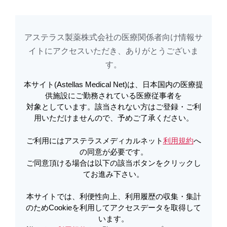
アステラス製薬株式会社の医療関係者向け情報サ
アステラスメディカルネットでは、利便性向上、利用履歴の収集・集計のた
め
Cookieを利用してアクセスデータを取得しています。詳しくは
イトに​アクセスいただき、ありがとうございま
利用規約
を
ご覧ください。オプトアウトも
こちら
から可能です。
す。​
本サイト(Astellas Medical Net)は、日本国内の医療提
メールで共有
供施設にご勤務されている医療従事者を
対象としています。該当されない方はご登録・ご利
用いただけませんので、予めご了承ください。
ご利用にはアステラスメディカルネット
利用規約
へ
の同意が必要です。
ご同意頂ける場合は以下の該当ボタンをクリックし
脳血管障害〈効能共通〉
てお進み下さい。
本サイトでは、利便性向上、利用履歴の収集・集計
のためCookieを利用してアクセスデータを取得して
います。