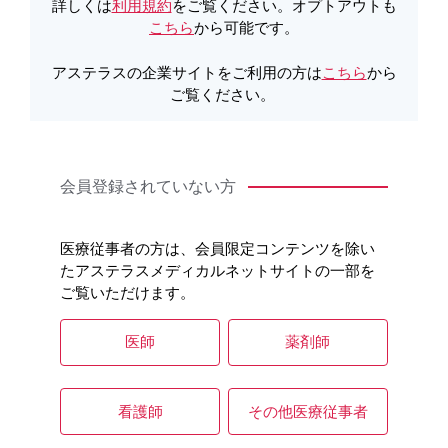
詳しくは
利用規約
をご覧ください。オプトアウトも
こちら
から可能です。
アステラスの企業サイトをご利用の方は
こちら
から
ご覧ください。
Ⅱ.重大な副作用：脳血管障害〈効能共通〉
概要
会員登録されていない方
Key point
医療従事者の方は、会員限定コンテンツを除い
たアステラスメディカルネットサイトの一部を
ご覧いただけます。
グラセプターの電子化された添付文書には、
医師
薬剤師
「1. 警告」に脳梗塞の記載があります。致死
的な経過をたどることがあるので、緊急時に
十分に措置できる医療施設及び本剤について
看護師
その他医療従事者
の十分な知識と経験を有する医師が使用して
ください。