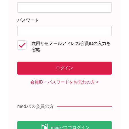
血栓性微小血管障害、汎血球減少症等)により、致
死的な経過をたどることがあるので、緊急時に十
分に措置できる医療施設及び本剤についての十分
パスワード
な知識と経験を有する医師が使用すること。
次回からメールアドレス/会員IDの入力を
11. 副作用
省略
次の副作用があらわれることがあるので、観察を十分に行
い、異常が認められた場合には投与を中止するなど適切な
処置を行うこと。
11.1 重大な副作用
〈効能共通〉
会員ID・パスワードをお忘れの方
11.1.4 脳血管障害(0.1～5%未満)
脳梗塞、脳出血等の脳血管障害があらわれることがあるの
で、このような症状があらわれた場合には、神経学的検査
やCT、MRIによる画像診断を行うこと。
medパス会員の方
注意喚起の設定根拠