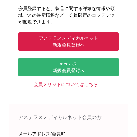
グラセプターの電子化された添付文書には、
会員登録すると、製品に関する詳細な情報や領
「11.1 重大な副作用」に脳血管障害の記載が
域ごとの最新情報など、会員限定のコンテンツ
あります。観察を十分に行い、異常が認めら
が閲覧できます。
れた場合には投与を中止するなど適切な処置
を行ってください。脳梗塞、脳出血等の脳血
アステラスメディカルネット
管障害があらわれることがあるので、このよ
新規会員登録へ
うな症状があらわれた場合には、神経学的検
査やCT、MRIによる画像診断を行ってくださ
い。
medパス
新規会員登録へ
会員メリットについてはこちら
電子化された添付文書記載内容（抜粋）
1. 警告
アステラスメディカルネット会員の方
〈効能共通〉
1.1 本剤の投与において、重篤な副作用(腎不全、
メールアドレス/会員ID
心不全、感染症、全身痙攣、意識障害、脳梗塞、