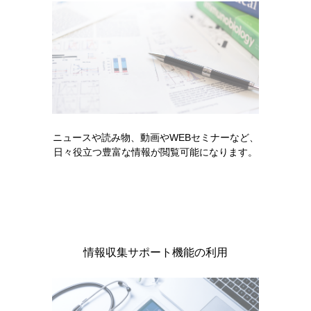
より重篤な転帰を辿る可能性があること、治療介入の必要
性があることを考慮して、重要な特定されたリスクに設定
しています。
＜出典＞
ビロイ電子化された添付文書
ニュースや読み物、動画やWEBセミナーなど、
日々役立つ豊富な情報が閲覧可能になります。
製品のご使用にあたっては、最新の電子化された添付
文書をご参照ください。
ビロイの電子化された添付文書はこちら
VLY-AMN-00010（2026年3月作成）
情報収集サポート機能の利用
製品に関する注目コンテンツ