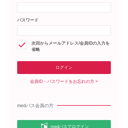
「消化不良」、「非心臓性胸痛」、「倦怠感」、「胸痛」、
「薬物過敏症」、「アナフィラキシー反応」、「頭痛」、「浮
動性めまい」、「呼吸困難」、「紅斑」、「そう痒症」、「多
パスワード
汗症」、「発疹」、「潮紅」、「ほてり」、「低血圧」、「疲
労」、「無力症」、「血圧上昇」、「蕁麻疹」、「血管浮
腫」、「アナフィラキシーショック」、「アナフィラキシー様
ショック」、「アナフィラキシー様反応」、「薬疹」、「輸注
次回からメールアドレス/会員IDの入力を
関連過敏反応」、「投与に伴う反応」、「気管支痙攣」、「喉
省略
頭蓋浮腫」、「固定疹」、「注射直後反応」、「注射に伴う反
応」、「喉頭浮腫」、「喉頭痙攣」、「喉頭気管浮腫」に該当
する事象としています
＊2: GradeはNCI-CTCAE ver. 5.0に準じる
会員ID・パスワードをお忘れの方
電子化された添付文書記載内容（抜粋）
medパス会員の方