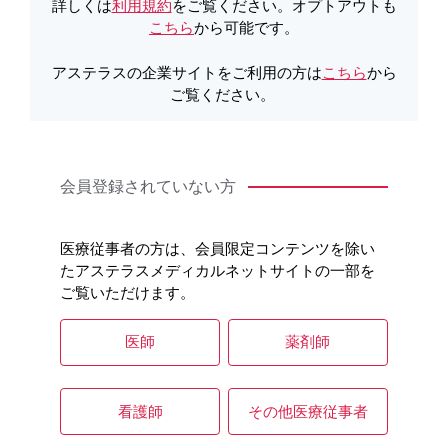
詳しくは
利用規約
をご覧ください。オプトアウトも
こちら
から可能です。
アステラスの企業サイトをご利用の方は
こちら
から
ご覧ください。
Ⅱ.重大な副作用：Infusion reaction
概要
会員登録されていない方
Key point
医療従事者の方は、会員限定コンテンツを除い
たアステラスメディカルネットサイトの一部を
ご覧いただけます。
ビロイの電子化された添付文書の重大な副作
医師
薬剤師
用「Infusion reaction」は、44.3%に認められ
1)
ています
。
本剤の投与中又は投与後に、infusion
看護師
その他医療従事者
*1
reaction
が発現する可能性があります。患