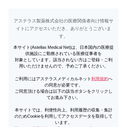
アステラス製薬株式会社の医療関係者向け情報サ
アステラスメディカルネットでは、利便性向上、利用履歴の収集・集計のた
め
Cookieを利用してアクセスデータを取得しています。詳しくは
イトに​アクセスいただき、ありがとうございま
利用規約
を
ご覧ください。オプトアウトも
こちら
から可能です。
す。​
本サイト(Astellas Medical Net)は、日本国内の医療提
メールで共有
供施設にご勤務されている医療従事者を
対象としています。該当されない方はご登録・ご利
用いただけませんので、予めご了承ください。
ご利用にはアステラスメディカルネット
利用規約
へ
の同意が必要です。
ご同意頂ける場合は以下の該当ボタンをクリックし
Infusion reaction
てお進み下さい。
本サイトでは、利便性向上、利用履歴の収集・集計
のためCookieを利用してアクセスデータを取得して
います。