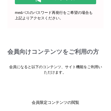
medパスのパスワード再発行をご希望の場合も
上記よりアクセスください。
注意喚起の設定根拠
会員向けコンテンツをご利用の方
重大な副作用
会員になると以下のコンテンツ、サイト機能をご利用い
ただけます。
国際共同第Ⅲ相試験（SPOTLIGHT試験、GLOW試験）の安
全性評価結果に基づき、重篤な有害事象又は Grade 3 以上
の有害事象が報告されており、重大な副作用として注意喚
起する必要があると考えられる事象を、重大な副作用とし
て記載しました。
なお、臨床試験において本剤を投与された被験者に infusion
会員限定コンテンツの閲覧
reaction が報告されていることや、infusion reactionの発現に