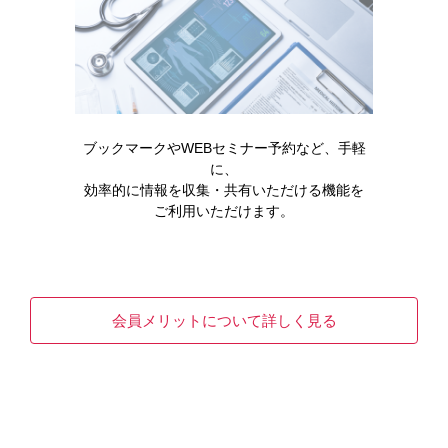
ブックマークやWEBセミナー予約など、手軽
に、
効率的に情報を収集・共有いただける機能を
ご利用いただけます。
医療安全
領域情報
胃がん
Ⅰ.投与前の注意事項
ビロイをより安全にご使用いただくため、注意を要す
会員メリットについて詳しく見る
る副作用とその対策を解説しています。
READ MORE