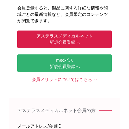
者の状態を慎重に観察し、腹痛、流涎過多、
会員登録すると、製品に関する詳細な情報や領
発熱、胸部不快感、悪寒、背部痛、咳嗽、高
域ごとの最新情報など、会員限定のコンテンツ
血圧等の症状に注意してください。
が閲覧できます。
本剤投与によりアナフィラキシー（疑いを含
*2
む）、Grade3
以上のinfusion reactionが発現
した場合には、投与を中止してください。
アステラスメディカルネット
*2
本剤投与によりGrade2
のinfusion reactionが
新規会員登録へ
*2
発現した場合には、Grade 1
以下に回復す
るまで投与を中断してください。回復後、減
medパス
速して投与を再開できます。
新規会員登録へ
*2
本剤の前回投与時にGrade 2
のinfusion
reactionが発現した場合は、予防薬の前投与
会員メリットについてはこちら
を行い、本剤の推奨投与速度の表に従って投
与を行ってください。
＊1: 本剤/プラセボ投与当日から翌日までに発現したMedDRA
アステラスメディカルネット会員の方
ver. 25.0の基本語「腹痛」、「流涎過多」、「発熱」、「胸部
不快感」、「悪寒」、「背部痛」、「咳嗽」、「高血圧」、
メールアドレス/会員ID
「注入に伴う反応」、「頻脈」、「上腹部痛」、「下痢」、