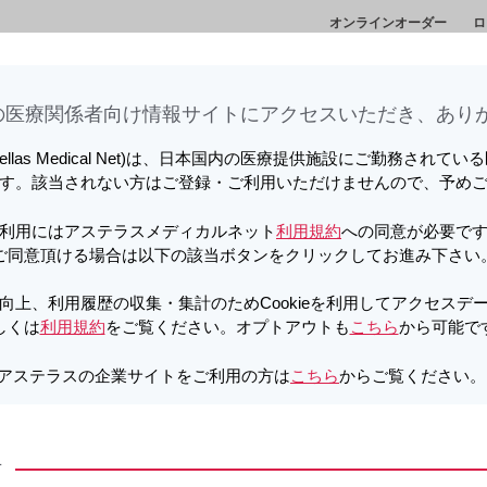
オンラインオーダー
ロ
情
セミナー・講演
メディカルアフェアーズ情
診
会
報
ト
医療関係者向け情報サイトに​アクセスいただき、ありが
向上、利用履歴の収集・集計のため
しています。詳しくは
利用規約
をご覧ください。オプトアウトも
こちら
か
tellas Medical Net)は、日本国内の医療提供施設にご勤務されて
す。該当されない方はご登録・ご利用いただけませんので、予め
g・300mg
PDF
利用にはアステラスメディカルネット
利用規約
への同意が必要で
法による治療を受ける患者さんとそのご
ご同意頂ける場合は以下の該当ボタンをクリックしてお進み下さい
向上、利用履歴の収集・集計のためCookieを利用してアクセスデ
しくは
利用規約
をご覧ください。オプトアウトも
こちら
から可能で
アステラスの企業サイトをご利用の方は
こちら
からご覧ください
細
製品Q&A
方