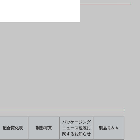
パッケージング
配合変化表
剤形写真
ニュース包装に
製品Ｑ＆Ａ
関するお知らせ