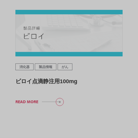
消化器
製品情報
がん
ビロイ点滴静注用100mg
READ MORE