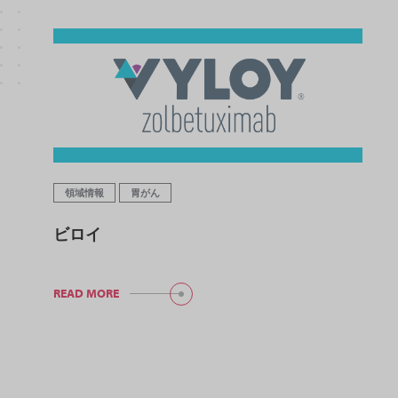
領域情報
胃がん
ビロイ
READ MORE