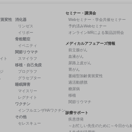
セミナー・講演会
黄斑変性
消化器
Webセミナー・学会共催セミナー
リンゼス
予約済みWebセミナー
イリボー
オンラインMRによる製品説明会
骨粗鬆症
メディカルアフェアーズ情報
イベニティ
前立腺がん
関節リウマチ
血液がん
イト
スマイラフ
尿路上皮がん
移植・自己免疫
胃がん
ジ
プログラフ
萎縮型加齢黄斑変性
ん
グラセプター
過活動膀胱
睡眠障害
糖尿病
マイスリー
移植
レグナイト
関節リウマチ
ワクチン
インフルエンザHAワクチン
診療サポート
その他
疾患啓発
セレスキュー
～お忙しい先生のために～今日から