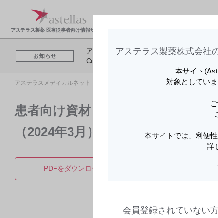
製品情報・安全性情
領域
報
報
アステラス製薬 医療従事者向け情報サイト
アステラス製薬株式会社の
アステラスメディカルネットでは、利便性
お知らせ
Cookieを利用してアクセスデータを取得
本サイト(As
対象としていま
アステラスメディカルネット トップ
製品情報
ビロイ点滴静注用100m
ご
患者向け資材 | ビロイと化学療
（2024年3月） | ビロイ
本サイトでは、利便性
詳
PDFをダウンロード
製品詳
会員登録されていない