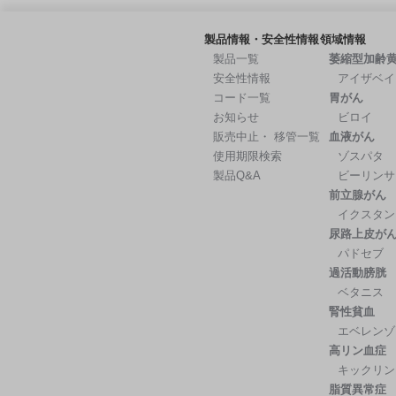
製品情報・安全性情報
領域情報
製品一覧
萎縮型加齢
安全性情報
アイザベイ
コード一覧
胃がん
お知らせ
ビロイ
販売中止・ 移管一覧
血液がん
使用期限検索
ゾスパタ
製品Q&A
ビーリンサ
前立腺がん
イクスタン
尿路上皮が
パドセブ
過活動膀胱
ベタニス
腎性貧血
エベレンゾ
高リン血症
キックリン
脂質異常症