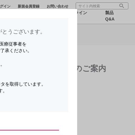
グイン
新規会員登録
お問い合わせ
療サポー
医療関連情
オンライン
製品
報
MR
Q&A
とうございます。​
ら可能です。
いる医療従事者を
ご了承ください。
す。
家族へ 高額療養費制度のご案内
。
ータを取得しています。
す。
。
オンラインオーダー