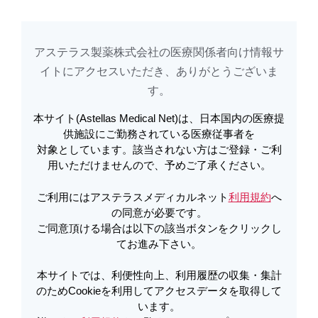
め
Cookieを利用してアクセスデータを取得しています。詳しくは
利用規約
を
ご覧ください。オプトアウトも
こちら
から可能です。
アステラス製薬株式会社の医療関係者向け情報サ
本日開催される「【8月7日（金）】札幌移植セミナー2026」を視聴されたい
イトに​アクセスいただき、ありがとうございま
方は
こちら
をクリックしてください
す。​
本サイト(Astellas Medical Net)は、日本国内の医療提
電子添文改訂のお知らせ | ボノテオ
アステラスメディカルネットでは、利便性向上、利用履歴の収集・集計のた
供施設にご勤務されている医療従事者を
め
Cookieを利用してアクセスデータを取得しています。詳しくは
利用規約
を
対象としています。該当されない方はご登録・ご利
ご覧ください。オプトアウトも
こちら
から可能です。
錠1mg・50mg 使用上の注意改訂の
用いただけませんので、予めご了承ください。
お知らせ（2019年10月） | ボノテオ
ご利用にはアステラスメディカルネット
利用規約
へ
本日開催される「【8月7日（金）】札幌移植セミナー2026」を視聴されたい
の同意が必要です。
方は
こちら
をクリックしてください
ご同意頂ける場合は以下の該当ボタンをクリックし
PDFをダウンロード
てお進み下さい。
アステラスメディカルネットでは、利便性向上、利用履歴の収集・集計のた
本サイトでは、利便性向上、利用履歴の収集・集計
め
Cookieを利用してアクセスデータを取得しています。詳しくは
利用規約
を
ご覧ください。オプトアウトも
こちら
から可能です。
のためCookieを利用してアクセスデータを取得して
います。