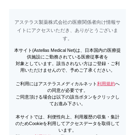
め
Cookieを利用してアクセスデータを取得しています。詳しくは
利用規約
を
ご覧ください。オプトアウトも
こちら
から可能です。
アステラス製薬株式会社の医療関係者向け情報サ
本日開催される「【8月6日（木）】BLINCYTO Web Symposium」を視聴さ
イトに​アクセスいただき、ありがとうございま
れたい方は
こちら
をクリックしてください
す。​
本サイト(Astellas Medical Net)は、日本国内の医療提
パッケージング・ニュース | No.538
アステラスメディカルネットでは、利便性向上、利用履歴の収集・集計のた
供施設にご勤務されている医療従事者を
め
Cookieを利用してアクセスデータを取得しています。詳しくは
利用規約
を
対象としています。該当されない方はご登録・ご利
ご覧ください。オプトアウトも
こちら
から可能です。
エベレンゾ錠20mg・50mg・100mg
用いただけませんので、予めご了承ください。
錠剤製品名印字ならびに包装表示変
ご利用にはアステラスメディカルネット
利用規約
へ
本日開催される「【8月6日（木）】BLINCYTO Web Symposium」を視聴さ
更のご案内 | エベレンゾ
の同意が必要です。
れたい方は
こちら
をクリックしてください
ご同意頂ける場合は以下の該当ボタンをクリックし
てお進み下さい。
アステラスメディカルネットでは、利便性向上、利用履歴の収集・集計のた
PDFをダウンロード
本サイトでは、利便性向上、利用履歴の収集・集計
め
Cookieを利用してアクセスデータを取得しています。詳しくは
利用規約
を
ご覧ください。オプトアウトも
こちら
から可能です。
のためCookieを利用してアクセスデータを取得して
います。