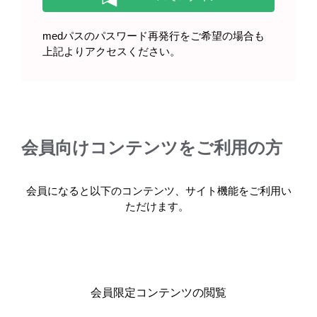
エベレンゾ錠を服用される患者さ
medパスのパスワード再発行をご希望の場合も
んへ（2023年12月）
上記よりアクセスください。
会員向けコンテンツをご利用の方
製品情報
会員になると以下のコンテンツ、サイト機能をご利用い
基本情報・安全性情報
ただけます。
エベレンゾ錠20mg・錠50mg・錠100mg
会員限定コンテンツの閲覧