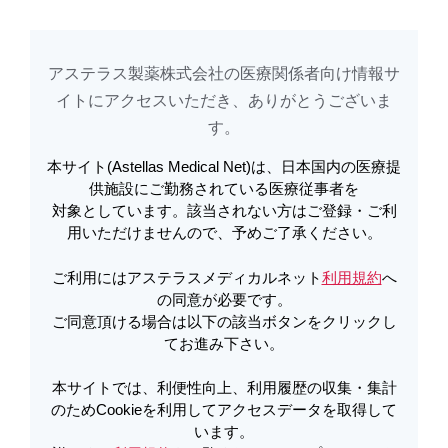
アステラス製薬株式会社の医療関係者向け情報サ
アステラスメディカルネットでは、利便性向上、利用履歴の収集・集計のた
め
Cookieを利用してアクセスデータを取得しています。詳しくは
イトに​アクセスいただき、ありがとうございま
利用規約
を
ご覧ください。オプトアウトも
こちら
から可能です。
す。​
本サイト(Astellas Medical Net)は、日本国内の医療提
電子添文改訂のお知らせ | ボノテオ
供施設にご勤務されている医療従事者を
対象としています。該当されない方はご登録・ご利
錠1mg・50mg 使用上の注意改訂の
用いただけませんので、予めご了承ください。
お知らせ（2023年1月） | ボノテオ
ご利用にはアステラスメディカルネット
利用規約
へ
の同意が必要です。
ご同意頂ける場合は以下の該当ボタンをクリックし
PDFをダウンロード
てお進み下さい。
本サイトでは、利便性向上、利用履歴の収集・集計
のためCookieを利用してアクセスデータを取得して
います。