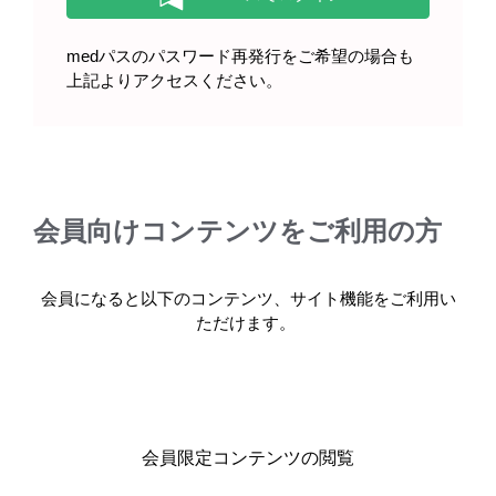
エベレンゾ錠を服用される患者さ
medパスのパスワード再発行をご希望の場合も
んへ（2023年12月）
上記よりアクセスください。
会員向けコンテンツをご利用の方
製品情報
会員になると以下のコンテンツ、サイト機能をご利用い
基本情報・安全性情報
ただけます。
エベレンゾ錠20mg・錠50mg・錠100mg
会員限定コンテンツの閲覧