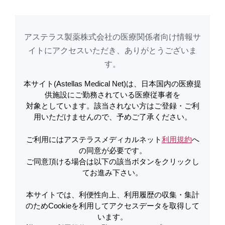
アステラス製薬株式会社の医療関係者向け情報サ
アステラスメディカルネットでは、利便性向上、利用履歴の収集・集計のた
め
Cookieを利用してアクセスデータを取得しています。詳しくは
イトに​アクセスいただき、ありがとうございま
利用規約
を
ご覧ください。オプトアウトも
こちら
から可能です。
す。​
本サイト(Astellas Medical Net)は、日本国内の医療提
電子添文改訂のお知らせ | エベレン
供施設にご勤務されている医療従事者を
対象としています。該当されない方はご登録・ご利
ゾ錠20mg・50mg・100mg 効能効果
用いただけませんので、予めご了承ください。
及び使用上の注意改訂のお知らせ
ご利用にはアステラスメディカルネット
利用規約
へ
（2020年11月） | エベレンゾ
の同意が必要です。
ご同意頂ける場合は以下の該当ボタンをクリックし
てお進み下さい。
PDFをダウンロード
本サイトでは、利便性向上、利用履歴の収集・集計
のためCookieを利用してアクセスデータを取得して
います。