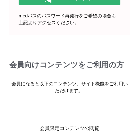
medパスのパスワード再発行をご希望の場合も
上記よりアクセスください。
くりかえす下痢は、IBSという病気
かもしれません。（2025年12月）
会員向けコンテンツをご利用の方
製品情報
会員になると以下のコンテンツ、サイト機能をご利用い
ただけます。
基本情報・安全性情報
イリボーOD錠2.5μg・OD錠5μg
イリボー錠2.5μg・錠5μg
会員限定コンテンツの閲覧