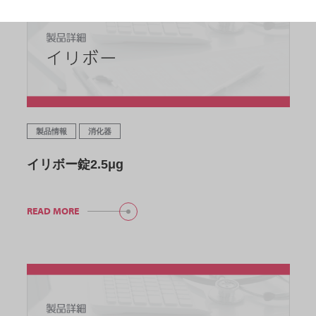
製品情報
消化器
イリボー錠2.5μg
READ MORE