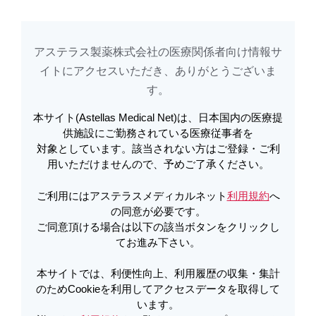
アステラス製薬株式会社の医療関係者向け情報サ
アステラスメディカルネットでは、利便性向上、利用履歴の収集・集計のた
め
Cookieを利用してアクセスデータを取得しています。詳しくは
イトに​アクセスいただき、ありがとうございま
利用規約
を
ご覧ください。オプトアウトも
こちら
から可能です。
す。​
本サイト(Astellas Medical Net)は、日本国内の医療提
医薬品リスク管理計画 (RMP) | イリ
供施設にご勤務されている医療従事者を
対象としています。該当されない方はご登録・ご利
ボー錠2.5μg、5μg・イリボーOD錠
用いただけませんので、予めご了承ください。
2.5μg、5μgに係る医薬品リスク管理
ご利用にはアステラスメディカルネット
利用規約
へ
計画書（概要あり）[令和2年4月3日
の同意が必要です。
ご同意頂ける場合は以下の該当ボタンをクリックし
再審査時] | イリボー
てお進み下さい。
本サイトでは、利便性向上、利用履歴の収集・集計
のためCookieを利用してアクセスデータを取得して
PDFをダウンロード
います。