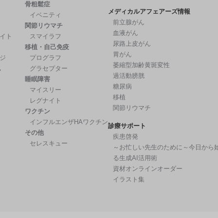
骨粗鬆症
メディカルアフェアーズ情報
イベニティ
前立腺がん
関節リウマチ
血液がん
イト
スマイラフ
尿路上皮がん
移植・自己免疫
胃がん
ジ
プログラフ
萎縮型加齢黄斑変性
ん
グラセプター
過活動膀胱
睡眠障害
糖尿病
マイスリー
移植
レグナイト
関節リウマチ
ワクチン
インフルエンザHAワクチン
診療サポート
その他
疾患啓発
セレスキュー
～お忙しい先生のために～今日から
る生成AI活用術
資材オンラインオーダー
イラスト集