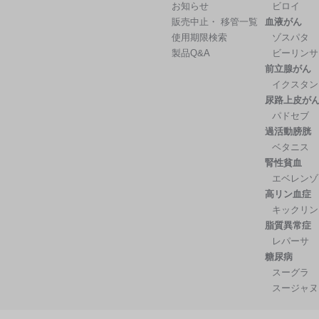
お知らせ
ビロイ
販売中止・ 移管一覧
血液がん
使用期限検索
ゾスパタ
製品Q&A
ビーリンサ
前立腺がん
イクスタン
尿路上皮が
パドセブ
過活動膀胱
ベタニス
腎性貧血
エベレンゾ
高リン血症
キックリン
脂質異常症
レパーサ
糖尿病
スーグラ
スージャヌ