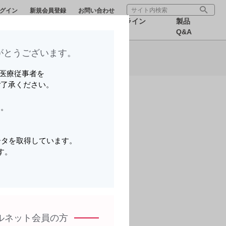
グイン
新規会員登録
お問い合わせ
療サポー
医療関連情
オンライン
製品
報
MR
Q&A
とうございます。​
ら可能です。
いる医療従事者を
ご了承ください。
す。
。
ータを取得しています。
す。
。
ルネット会員の方