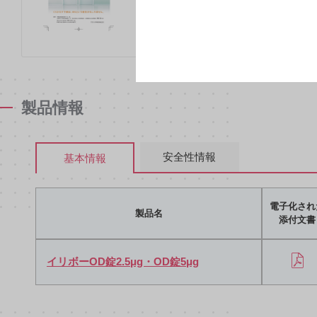
製品情報
安全性情報
基本情報
電子化され
製品名
添付文書
イリボーOD錠2.5μg・OD錠5μg