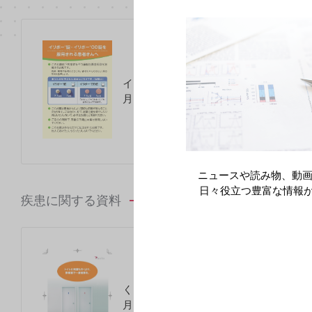
イリボー錠・イリボーOD錠を服用される
月）
ニュースや読み物、動画
日々役立つ豊富な情報
疾患に関する資料
くりかえす下痢は、IBSという病気かもし
月）