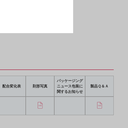
パッケージング
配合変化表
剤形写真
ニュース包装に
製品Ｑ＆Ａ
関するお知らせ