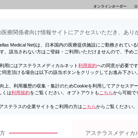
オンラインオーダー
ロ
情
セミナー・講演
メディカルアフェアーズ情
診
会
報
ト
医療関係者向け情報サイトに​アクセスいただき、ありが
向上、利用履歴の収集・集計のため
しています。詳しくは
利用規約
をご覧ください。オプトアウトも
こちら
か
tellas Medical Net)は、日本国内の医療提供施設にご勤務されて
す。該当されない方はご登録・ご利用いただけませんので、予め
OD錠5μg
PDF
利用にはアステラスメディカルネット
利用規約
への同意が必要で
g くすりのしおり | イリボー
ご同意頂ける場合は以下の該当ボタンをクリックしてお進み下さい
向上、利用履歴の収集・集計のためCookieを利用してアクセスデ
しくは
利用規約
をご覧ください。オプトアウトも
こちら
から可能で
細
製品Q&A
アステラスの企業サイトをご利用の方は
こちら
からご覧ください
方
アステラスメディカ