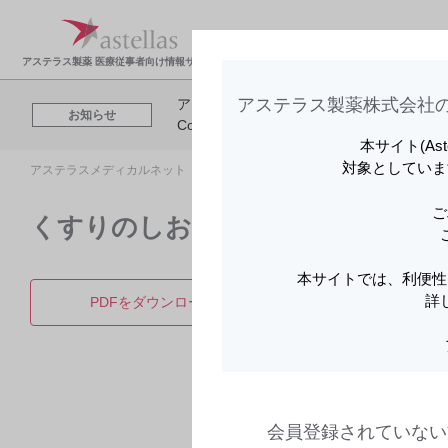
製品情報・安全性情
領域
報
報
アステラス製薬 医療従事者向け情報サイト
アステラス製薬株式会社の
アステラスメディカルネットでは、利便性
お知らせ
Cookieを利用してアクセスデータを取得
本サイト(As
対象としていま
アステラスメディカルネット トップ
製品情報
イリボーOD錠2.5μg・
ご
くすりのしおり | イリボーOD錠5μ
本サイトでは、利便性
詳
PDFをダウンロード
製品詳
会員登録されていない