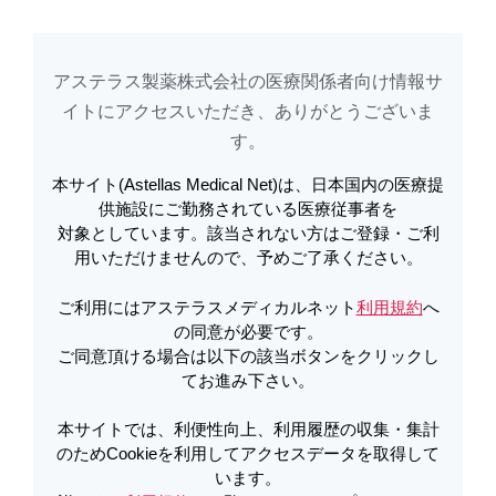
アステラス製薬株式会社の医療関係者向け情報サ
アステラスメディカルネットでは、利便性向上、利用履歴の収集・集計のた
め
Cookieを利用してアクセスデータを取得しています。詳しくは
イトに​アクセスいただき、ありがとうございま
利用規約
を
ご覧ください。オプトアウトも
こちら
から可能です。
す。​
本サイト(Astellas Medical Net)は、日本国内の医療提
電子添文 | ベシケアOD錠電子添文
供施設にご勤務されている医療従事者を
対象としています。該当されない方はご登録・ご利
第１版 | ベシケア
用いただけませんので、予めご了承ください。
ご利用にはアステラスメディカルネット
利用規約
へ
PDFをダウンロード
の同意が必要です。
ご同意頂ける場合は以下の該当ボタンをクリックし
てお進み下さい。
製品詳細
本サイトでは、利便性向上、利用履歴の収集・集計
のためCookieを利用してアクセスデータを取得して
います。