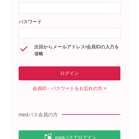
患者さんサポート資材
パスワード
製品に関する資料
次回からメールアドレス/会員IDの入力を
省略
ベシケア錠・OD錠を服用される患
者さんへ（2022年12月）
会員ID・パスワードをお忘れの方
medパス会員の方
ベシケアOD錠の服用・保管方法
（2022年4月）