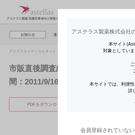
アステラスメディカルネットでは、利便性
製品情報・安全性情
領域
お知らせ
Cookieを利用してアクセスデータを取得
報
報
アステラス製薬 医療従事者向け情報サイト
アステラス製薬株式会社の
本日開催される「【8月7日（金）】札幌移
お知らせ
本サイト(As
対象としていま
アステラスメディカルネット トップ
製品情報
ボノテオ錠50mg
アステラスメディカルネットでは、利便性
お知らせ
Cookieを利用してアクセスデータを取得
ご
市販直後調査結果 | ボノテオ錠 
本日開催される「【8月7日（金）】札幌移
お知らせ
間：2011/9/16 ～2012/3/30〕 | ボ
本サイトでは、利便性
詳
アステラスメディカルネットでは、利便性
お知らせ
Cookieを利用してアクセスデータを取得
PDFをダウンロード
製品Q&
会員登録されていない