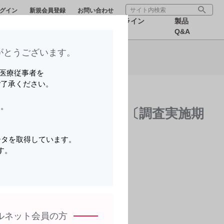
グイン
新規会員登録
お問い合わせ
療サポー
医療関連情
オンライン
製品
ら可能です。
報
MR
Q&A
とうございます。​
いる医療従事者を
ご了承ください。
ら可能です。
す。
4週に1回50mg投与〕〔調査実施期
。
ータを取得しています。
す。
ら可能です。
。
ルネット会員の方