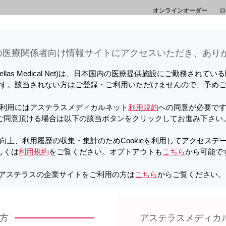
オンラインオーダー
ロ
向上、利用履歴の収集・集計のため
情
セミナー・講演
メディカルアフェアーズ情
診
しています。詳しくは
利用規約
をご覧ください。オプトアウトも
こちら
か
会
報
ト
医療関係者向け情報サイトに​アクセスいただき、ありが
植セミナー2026」を視聴されたい方は
こちら
をクリックしてください
tellas Medical Net)は、日本国内の医療提供施設にご勤務されて
す。該当されない方はご登録・ご利用いただけませんので、予め
PDF
向上、利用履歴の収集・集計のため
しています。詳しくは
利用規約
をご覧ください。オプトアウトも
こちら
か
利用にはアステラスメディカルネット
利用規約
への同意が必要で
市販直後調査結果のご報告〔骨粗鬆症〕〔
ご同意頂ける場合は以下の該当ボタンをクリックしてお進み下さい
植セミナー2026」を視聴されたい方は
こちら
をクリックしてください
ノテオ
向上、利用履歴の収集・集計のためCookieを利用してアクセスデ
しくは
利用規約
をご覧ください。オプトアウトも
こちら
から可能で
向上、利用履歴の収集・集計のため
しています。詳しくは
利用規約
をご覧ください。オプトアウトも
こちら
か
アステラスの企業サイトをご利用の方は
こちら
からご覧ください
A
方
アステラスメディカ