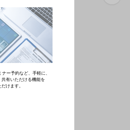
医療関連情報
医業経営
医業経営情報Mesa
ACCESS＋ / 地域包括新時代
FOCUS 日本の医療現場
地域連携サポートツール
イラスト集
教育・研修
病院薬剤師の先生方へ
保険薬局薬剤師の先生方へ
用語解説・解析手法
ミナー予約など、手軽に、
オンラインMR
・共有いただける機能を
オンラインMRのご案内
ただけます。
オンラインMRのご予約受付
サイトのご案内
利用規約
始め
個人情報について
サイトマップ
各種お問い合わせ