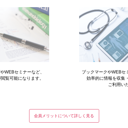
セミナー・講演会
黄斑変性
消化器
Webセミナー・学会共催セミナー
リンゼス
予約済みWebセミナー
イリボー
オンラインMRによる製品説明会
骨粗鬆症
メディカルアフェアーズ情報
イベニティ
前立腺がん
関節リウマチ
血液がん
イト
スマイラフ
尿路上皮がん
移植・自己免疫
胃がん
ジ
プログラフ
萎縮型加齢黄斑変性
ん
グラセプター
やWEBセミナーなど、
過活動膀胱
ブックマークやWEBセ
睡眠障害
が閲覧可能になります。
糖尿病
効率的に情報を収集
マイスリー
移植
ご利用い
レグナイト
関節リウマチ
ワクチン
インフルエンザHAワクチン
診療サポート
その他
疾患啓発
セレスキュー
～お忙しい先生のために～今日から
会員メリットについて詳しく見る
る生成AI活用術
資材オンラインオーダー