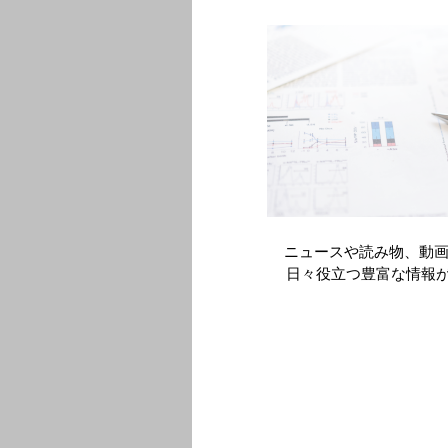
製品情報・安全性情報
領域情報
製品一覧
萎縮型加齢
安全性情報
アイザベイ
コード一覧
胃がん
お知らせ
ビロイ
販売中止・ 移管一覧
血液がん
使用期限検索
ゾスパタ
製品Q&A
ビーリンサ
前立腺がん
イクスタン
尿路上皮が
ニュースや読み物、動画
パドセブ
日々役立つ豊富な情報
過活動膀胱
ベタニス
腎性貧血
エベレンゾ
高リン血症
キックリン
脂質異常症
レパーサ