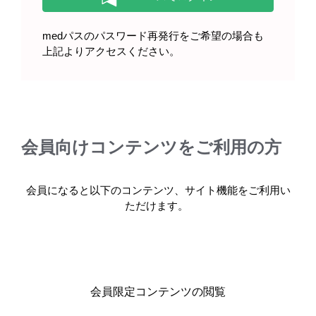
medパスのパスワード再発行をご希望の場合も
上記よりアクセスください。
会員向けコンテンツをご利用の方
会員になると以下のコンテンツ、サイト機能をご利用い
Chapter4：インフルエンザHAワクチン
ただけます。
と他のワクチンとの接種間隔について
新型コロナワクチンを含む、他の予防接種との接種間
隔についてご解説いただきます。
会員限定コンテンツの閲覧