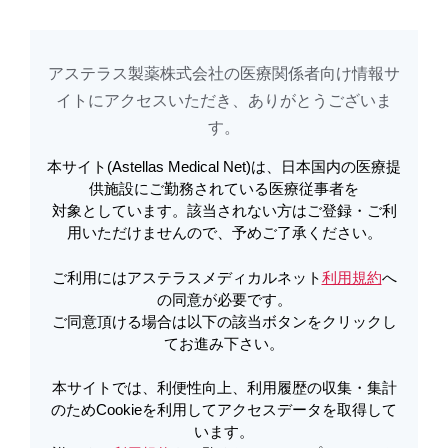
アステラス製薬株式会社の医療関係者向け情報サ
アステラスメディカルネットでは、利便性向上、利用履歴の収集・集計のた
め
Cookieを利用してアクセスデータを取得しています。詳しくは
イトに​アクセスいただき、ありがとうございま
利用規約
を
ご覧ください。オプトアウトも
こちら
から可能です。
す。​
本サイト(Astellas Medical Net)は、日本国内の医療提
メールで共有
供施設にご勤務されている医療従事者を
対象としています。該当されない方はご登録・ご利
知っておきたい！インフルエンザワ
用いただけませんので、予めご了承ください。
クチン
ご利用にはアステラスメディカルネット
利用規約
へ
の同意が必要です。
ご同意頂ける場合は以下の該当ボタンをクリックし
これから接種シーズンを迎えるインフルエンザワクチンに
てお進み下さい。
ついて、医療関係者が知っておくべき情報を、川崎医科大
学小児科学特任教授である中野先生よりご解説をいただい
本サイトでは、利便性向上、利用履歴の収集・集計
ております。
のためCookieを利用してアクセスデータを取得して
います。
解説医師：川崎医科大学 小児科学 特任教授 中野貴司 先生