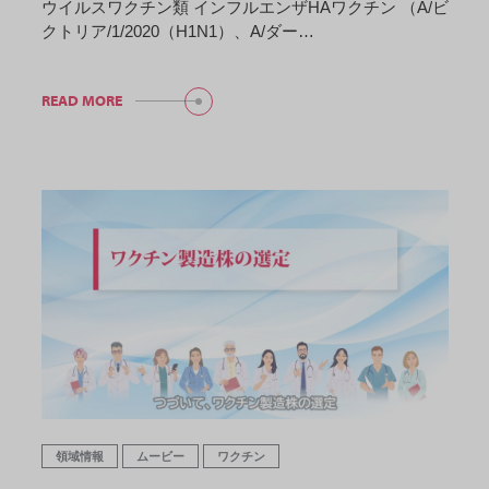
ウイルスワクチン類 インフルエンザHAワクチン （A/ビ
クトリア/1/2020（H1N1）、A/ダー…
READ MORE
領域情報
ムービー
ワクチン