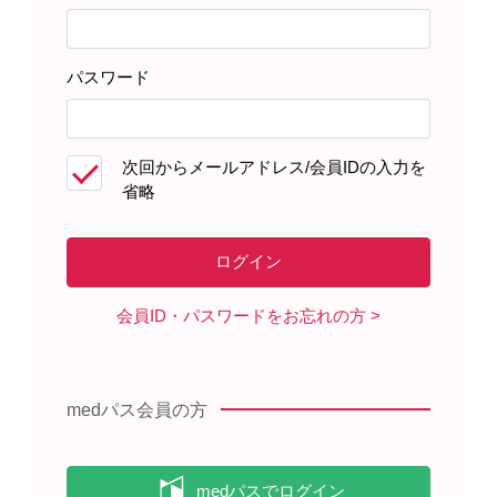
パスワード
次回からメールアドレス/会員IDの入力を
省略
会員ID・パスワードをお忘れの方
Chapter3：インフルエンザHAワクチン
の有効性・安全性
medパス会員の方
高齢者や小児に対する有効性・安全性、妊婦や卵アレ
ルギーをお持ちの方への接種についてご解説いただき
ます。