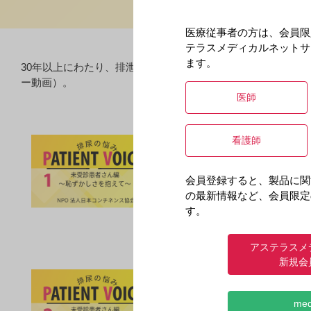
医療従事者の方は、会員限
テラスメディカルネットサ
ます。
30年以上にわたり、排泄に悩む人々の支援活動を行ってきた
ー動画）。
医師
PATIENT VOI
看護師
領域情報
過活動膀胱
会員登録すると、製品に関
尿の悩みは尋常では
の最新情報など、会員限定
チネンス協会の電話
す。
アステラスメ
新規会
PATIENT VOI
領域情報
過活動膀胱
me