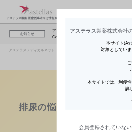
製品情報・安全性情
領域
報
報
アステラス製薬 医療従事者向け情報サイト
アステラス製薬株式会社の
アステラスメディカルネットでは、利便性
お知らせ
Cookieを利用してアクセスデータを取得
本サイト(As
対象としていま
アステラスメディカルネット トップ
領域情報
ベタニス
排尿の
ご
本サイトでは、利便性
詳
排尿の悩み PATIENT VO
会員登録されていない