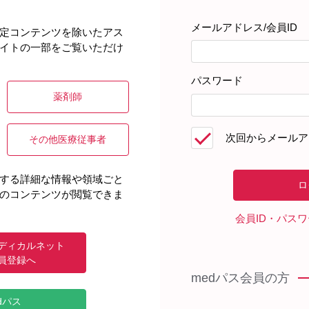
メールアドレス/会員ID
定コンテンツを除いたアス
イトの一部をご覧いただけ
NPO法人日本コンチネンス協会さん。本シリーズでは、協会の電
パスワード
薬剤師
CE ➀恥ずかしさを抱えて
次回からメールア
その他医療従事者
疾患情報
医学教育
ムービー
する詳細な情報や領域ごと
ない恥ずかしさ・・。なかなか医師にも言い出せない患者さんの心
のコンテンツが閲覧できま
相談員さんにお話しいただきました。
会員ID・パス
ディカルネット
員登録へ
CE ②これって病気？
medパス会員の方
疾患情報
医学教育
ムービー
dパス