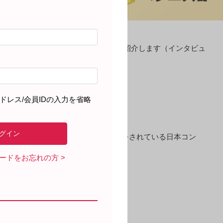
話相談窓口に寄せられた患者さんの声を紹介します（インタビュ
ドレス/会員IDの入力を省略
の声を、排泄関連トラブルのサポートをされている日本コン
ワードをお忘れの方