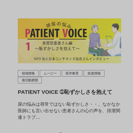
領域情報
ムービー
医学教育
疾患情報
過活動膀胱
PATIENT VOICE ➀恥ずかしさを抱えて
尿の悩みは尋常ではない恥ずかしさ・・。なかなか
医師にも言い出せない患者さんの心の声を、排泄関
連トラブ…