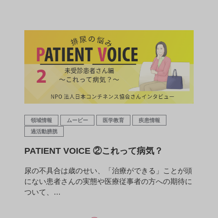
領域情報
ムービー
医学教育
疾患情報
過活動膀胱
PATIENT VOICE ②これって病気？
尿の不具合は歳のせい、「治療ができる」ことが頭
にない患者さんの実態や医療従事者の方への期待に
ついて、…