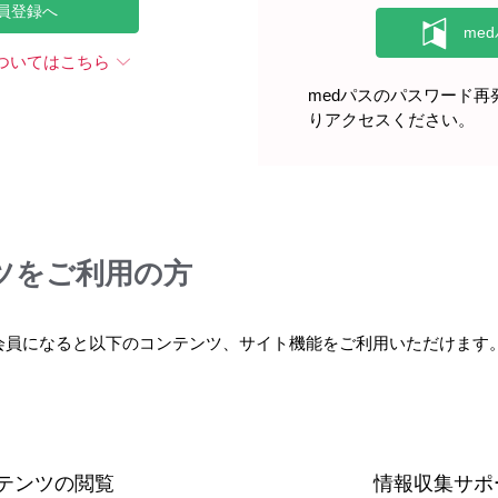
員登録へ
い、「治療ができる」ことが頭にない患者さんの実態や医療従事者
ンス協会の電話相談員さんにお話しいただきました。
ついてはこちら
medパスのパスワード
りアクセスください。
CE ➂誰を頼れば？
疾患情報
医学教育
ムービー
をしていいのでしょうか？」「泌尿器科か、婦人科か・・」と相談
ネンス協会の電話相談員さんにお話しいただきました。
ツをご利用の方
会員になると以下のコンテンツ、サイト機能をご利用いただけます
CE ④治療のゴール
疾患情報
医学教育
ムービー
たい」痛切な思い、目標は「排尿症状に振り回されない生活」。そ
ネンス協会の電話相談員さんにお話しいただきました。
テンツの閲覧
情報収集サポ