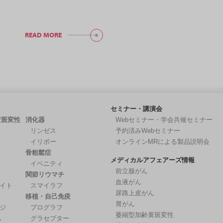
READ MORE
セミナー・講演会
黄斑変性
消化器
Webセミナー・学会共催セミナー
リンゼス
予約済みWebセミナー
イリボー
オンラインMRによる製品説明会
骨粗鬆症
メディカルアフェアーズ情報
イベニティ
前立腺がん
関節リウマチ
血液がん
イト
スマイラフ
尿路上皮がん
移植・自己免疫
胃がん
ジ
プログラフ
萎縮型加齢黄斑変性
ん
グラセプター