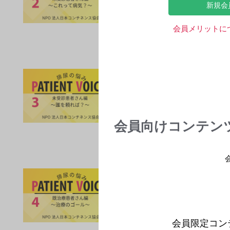
新規会
尿の不具合は歳のせ
ている日本コンチネ
会員メリットに
PATIENT VOI
領域情報
過活動膀胱
「内科で尿失禁の話
れている日本コンチ
会員向けコンテン
PATIENT VOI
領域情報
過活動膀胱
「完璧に症状を治し
れている日本コンチ
会員限定コン