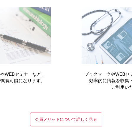
ICE ⑤コミュニケーションエラー
疾患情報
医学教育
ムービー
いけない」、「理解できていないことを言えない」、そんな患者さ
電話相談員さんにお話しいただきました。
やWEBセミナーなど、
ブックマークやWEBセ
ICE ⑥メディカルスタッフの介入
が閲覧可能になります。
効率的に情報を収集
ご利用い
疾患情報
医学教育
ムービー
す、資材のポイントについて説明するなど、メディカルスタッフさ
の電話相談員さんにお話しいただきました。
会員メリットについて詳しく見る