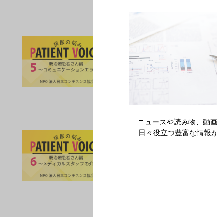
PATIENT VO
領域情報
過活動膀胱
「医師を煩わせては
コンチネンス協会の
ニュースや読み物、動画
PATIENT VO
日々役立つ豊富な情報
領域情報
過活動膀胱
医師の説明を繰り返
本コンチネンス協会