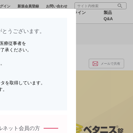
グイン
新規会員登録
お問い合わせ
療サポー
医療関連情
オンライン
製品
報
MR
Q&A
とうございます。​
ら可能です。
いる医療従事者を
ご了承ください。
す。
メールで共有
。
ータを取得しています。
す。
。
ルネット会員の方