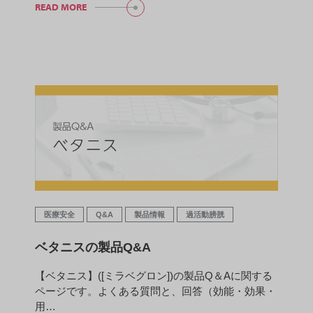
READ MORE
医療安全
Q&A
製品情報
過活動膀胱
ベタニスの製品Q&A
【ベタニス】([ミラベグロン])の製品Q＆Aに関する
ページです。よくある質問と、回答（効能・効果・
用…