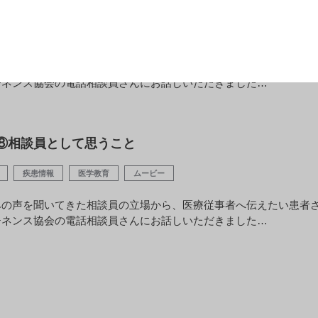
CE ⑦排尿日誌の活用
疾患情報
医学教育
ムービー
療効果判定に役立つものの、つけるのが難しい排尿日誌。排尿日誌
チネンス協会の電話相談員さんにお話しいただきました…
ICE ⑧相談員として思うこと
疾患情報
医学教育
ムービー
みの声を聞いてきた相談員の立場から、医療従事者へ伝えたい患者
チネンス協会の電話相談員さんにお話しいただきました…