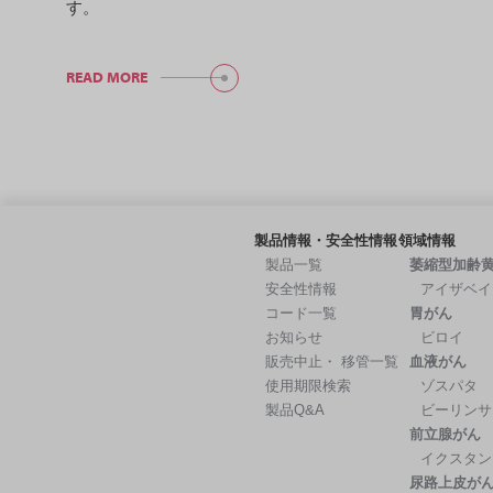
す。
READ MORE
製品情報・安全性情報
領域情報
製品一覧
萎縮型加齢
安全性情報
アイザベイ
コード一覧
胃がん
お知らせ
ビロイ
販売中止・ 移管一覧
血液がん
使用期限検索
ゾスパタ
製品Q&A
ビーリンサ
前立腺がん
イクスタン
尿路上皮が