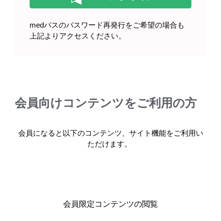
領域情報
骨粗鬆症
medパスのパスワード再発行をご希望の場合も
上記よりアクセスください。
イベニティ
ヒト化抗スクレロスチンモノクローナル抗体製剤 イベ
ニティ （ロモソズマブ）に関する最新情報や適正使
用…
会員向けコンテンツをご利用の方
READ MORE
会員になると以下のコンテンツ、サイト機能をご利用い
ただけます。
会員限定コンテンツの閲覧