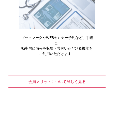
製品情報
骨粗鬆症
ブックマークやWEBセミナー予約など、手軽
に、
イベニティ皮下注105mgシリンジ
効率的に情報を収集・共有いただける機能を
ご利用いただけます。
イベニティ皮下注105mgシリンジ (ロモソズマブ(遺伝
子組換え))の電子化された添付文書、インタビ…
READ MORE
会員メリットについて詳しく見る