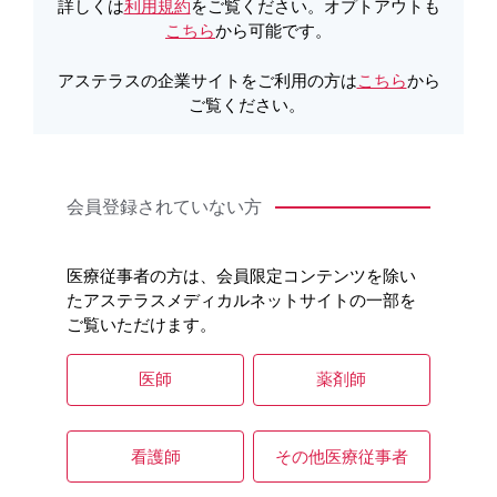
詳しくは
利用規約
をご覧ください。オプトアウトも
こちら
から可能です。
アステラスの企業サイトをご利用の方は
こちら
から
ご覧ください。
会員登録されていない方
2025年7月に「骨粗鬆症の予防と治療ガイドライン」が10年
ぶりに改訂されました。
本動画では、ガイドラインの主な改訂ポイント、およびイ
医療従事者の方は、会員限定コンテンツを除い
ベニティ（一般名：ロモソズマブ）のガイドラインにおけ
たアステラスメディカルネットサイトの一部を
る位置づけとエビデンスをQ&A形式でご紹介します。
ご覧いただけます。
※イベニティの効能又は効果は「骨折の危険性の高い骨粗
医師
薬剤師
鬆症」です。
（2025年11月）
看護師
その他医療従事者