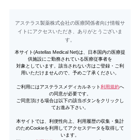
アステラス製薬株式会社の医療関係者向け情報サ
アステラスメディカルネットでは、利便性向上、利用履歴の収集・集計のた
め
Cookieを利用してアクセスデータを取得しています。詳しくは
イトに​アクセスいただき、ありがとうございま
利用規約
を
ご覧ください。オプトアウトも
こちら
から可能です。
す。​
本サイト(Astellas Medical Net)は、日本国内の医療提
メールで共有
供施設にご勤務されている医療従事者を
対象としています。該当されない方はご登録・ご利
用いただけませんので、予めご了承ください。
改訂のポイントとイベニティ
ご利用にはアステラスメディカルネット
利用規約
へ
の同意が必要です。
ご同意頂ける場合は以下の該当ボタンをクリックし
【動画版】Q＆Aで確認！―最新ガイドライン2025が示す
てお進み下さい。
骨粗鬆症治療の方向性とイベニティの役割
本サイトでは、利便性向上、利用履歴の収集・集計
のためCookieを利用してアクセスデータを取得して
います。