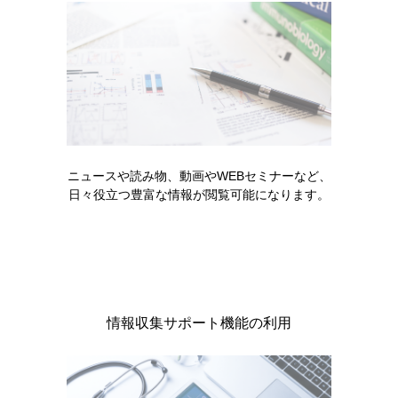
領域情報
ムービー
お役立ち情報
骨粗鬆症
臨床像Vol.1：2年以内の椎体/大腿骨近位部/骨
盤の骨折または複数箇所の骨折がある患者さ
ん
ニュースや読み物、動画やWEBセミナーなど、
本コンテンツでは、骨折の危険性の高い骨粗鬆症患者
日々役立つ豊富な情報が閲覧可能になります。
の臨床像の1つである、「2年以内の椎体/大腿骨近位
部…
READ MORE
情報収集サポート機能の利用