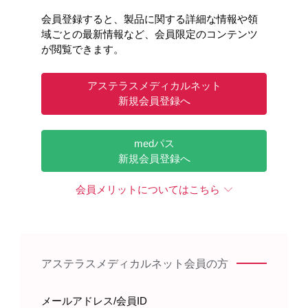
ント（ショートMovie）
会員登録すると、製品に関する詳細な情報や領
便通異常症診療ガイドライン2023のポイントについて
域ごとの最新情報など、会員限定のコンテンツ
ご紹介します。
が閲覧できます。
アステラスメディカルネット
新規会員登録へ
medパス
新規会員登録へ
会員メリットについてはこちら
領域情報
消化器
ガイドライン
ムービー
お役立ち情報
アステラスメディカルネット会員の方
リンゼスの作用機序と臨床成績（ショー
トMovie）
メールアドレス/会員ID