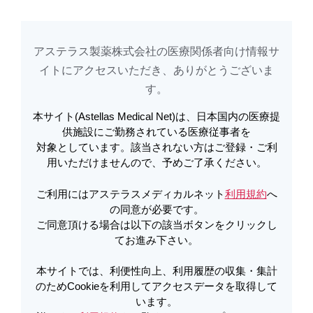
アステラス製薬株式会社の医療関係者向け情報サ
アステラスメディカルネットでは、利便性向上、利用履歴の収集・集計のた
め
Cookieを利用してアクセスデータを取得しています。詳しくは
イトに​アクセスいただき、ありがとうございま
利用規約
を
ご覧ください。オプトアウトも
こちら
から可能です。
す。​
本サイト(Astellas Medical Net)は、日本国内の医療提
メールで共有
供施設にご勤務されている医療従事者を
対象としています。該当されない方はご登録・ご利
サクッとわかる！～ワンポイント
用いただけませんので、予めご了承ください。
Movie～ガイドラインとリンゼス～
ご利用にはアステラスメディカルネット
利用規約
へ
の同意が必要です。
ご同意頂ける場合は以下の該当ボタンをクリックし
てお進み下さい。
本サイトでは、利便性向上、利用履歴の収集・集計
「便通異常症診療ガイドライン2023のポイント」「リンゼ
のためCookieを利用してアクセスデータを取得して
スの作用機序と臨床成績」「リンゼス処方時のポイント」
います。
について、ショートMovieでご紹介します。