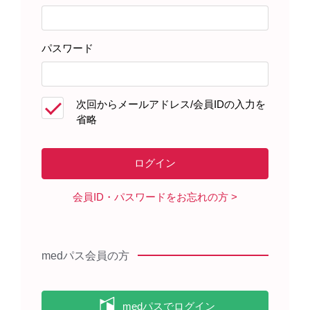
リンゼスの作用機序と臨床成績についてご紹介しま
す。
パスワード
次回からメールアドレス/会員IDの入力を
省略
会員ID・パスワードをお忘れの方
領域情報
消化器
ガイドライン
ムービー
お役立ち情報
リンゼス処方時のポイント（ショート
medパス会員の方
Movie）
リンゼス処方時のポイントについてご紹介します。