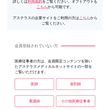
ただく必要があります」
詳しくは
利用規約
をご覧ください。オプトアウトも
「低血糖は、飲み薬やインスリン注射が効きすぎて、血糖
こちら
から可能です。
値が下がりすぎてしまう状態をいいます」
アステラスの企業サイトをご利用の方は
こちら
から
患者さん：
ご覧ください。
「低血糖になるとどうなるのですか？」
ドクター：
「血糖値の下がり具合によって、さまざまな症状があらわ
会員登録されていない方
れます」
低血糖の主な症状
医療従事者の方は、会員限定コンテンツを除い
たアステラスメディカルネットサイトの一部を
ご覧いただけます。
医師
薬剤師
看護師
その他医療従事者