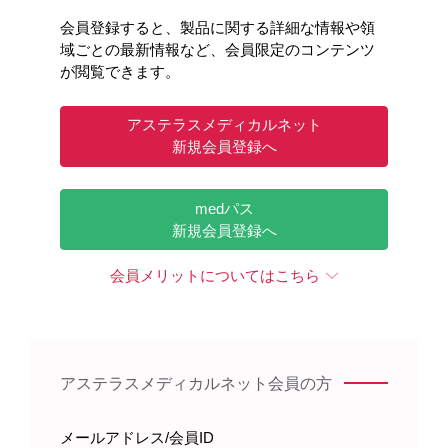
会員登録すると、製品に関する詳細な情報や領
域ごとの最新情報など、会員限定のコンテンツ
が閲覧できます。
「ただし、低血糖の症状には個人差がありますから、もし
もＢさんが低血糖になったときには、どんな症状があらわ
アステラスメディカルネット
れたかを記憶しておくことが大切です」
新規会員登録へ
患者さん：
medパス
「わかりました」
新規会員登録へ
会員メリットについてはこちら
血糖降下薬の服用やインスリン注射を始める患者さん
には、低血糖についてきちんと説明してください。
低血糖の症状は個人差があり、患者さん自身で過去に
経験した低血糖症状を覚えておくことが大切であると
アステラスメディカルネット会員の方
説明します。
低血糖症状が重い場合には周囲の人の助けが必要で
メールアドレス/会員ID