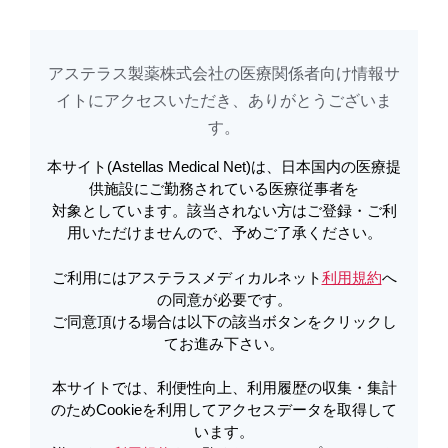
アステラス製薬株式会社の医療関係者向け情報サ
アステラスメディカルネットでは、利便性向上、利用履歴の収集・集計のた
め
Cookieを利用してアクセスデータを取得しています。詳しくは
イトに​アクセスいただき、ありがとうございま
利用規約
を
ご覧ください。オプトアウトも
こちら
から可能です。
す。​
本サイト(Astellas Medical Net)は、日本国内の医療提
メールで共有
供施設にご勤務されている医療従事者を
対象としています。該当されない方はご登録・ご利
糖尿病患者さん指導講座
用いただけませんので、予めご了承ください。
ご利用にはアステラスメディカルネット
利用規約
へ
の同意が必要です。
ご同意頂ける場合は以下の該当ボタンをクリックし
てお進み下さい。
－薬物療法を開始するＢさんの場合－
本サイトでは、利便性向上、利用履歴の収集・集計
ドクター：
のためCookieを利用してアクセスデータを取得して
「薬物療法を始めるにあたって、低血糖について知ってい
います。