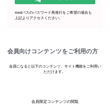
medパスのパスワード再発行をご希望の場合も
上記よりアクセスください。
会員向けコンテンツをご利用の方
領域情報
糖尿病
第21回 治療中の患者指導のポイント－低血糖
会員になると以下のコンテンツ、サイト機能をご利用い
の対処法（1） _ 患者さん用スライド
ただけます。
【糖尿病】の「第21回 治療中の患者指導のポイント－
低血糖の対処法（1） _ 患者さん用スライド」に…
READ MORE
会員限定コンテンツの閲覧