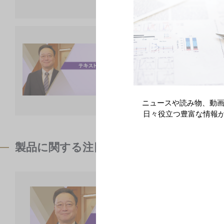
Xroads 赤司
領域情報
血液がん
臨床・研究・教育の
形づくった、人生の
ニュースや読み物、動画
日々役立つ豊富な情報
製品に関する注目コンテンツ