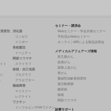
セミナー・講演会
黄斑変性
消化器
Webセミナー・学会共催セミナー
リンゼス
予約済みWebセミナー
イリボー
オンラインMRによる製品説明会
骨粗鬆症
メディカルアフェアーズ情報
イベニティ
前立腺がん
関節リウマチ
血液がん
イト
スマイラフ
尿路上皮がん
移植・自己免疫
胃がん
ジ
プログラフ
萎縮型加齢黄斑変性
ん
グラセプター
過活動膀胱
睡眠障害
糖尿病
マイスリー
移植
レグナイト
関節リウマチ
ワクチン
インフルエンザHAワクチン
診療サポート