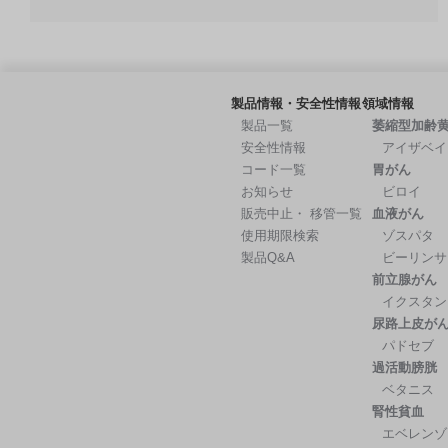
製品情報・安全性情報
領域情報
製品一覧
萎縮型加齢
安全性情報
アイザベイ
コード一覧
胃がん
お知らせ
ビロイ
販売中止・ 移管一覧
血液がん
使用期限検索
ゾスパタ
製品Q&A
ビーリンサ
前立腺がん
イクスタン
尿路上皮が
パドセブ
過活動膀胱
ベタニス
腎性貧血
エベレンゾ