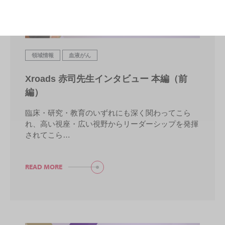
領域情報
血液がん
Xroads 赤司先生インタビュー 本編（前
編）
臨床・研究・教育のいずれにも深く関わってこら
れ、高い視座・広い視野からリーダーシップを発揮
されてこら…
READ MORE