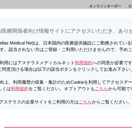
オンラインオーダー
ロ
情
セミナー・講演
メディカルアフェアーズ情
診
会
報
ト
医療関係者向け情報サイトに​アクセスいただき、ありが
製品基本情報
エキスパートが語るAML
ワンポイントeデ
tellas Medical Net)は、日本国内の医療提供施設にご勤務されて
向上、利用履歴の収集・集計のため
す。該当されない方はご登録・ご利用いただけませんので、予め
しています。詳しくは
利用規約
をご覧ください。オプトアウトも
こちら
か
利用にはアステラスメディカルネット
利用規約
への同意が必要で
ds -人生の岐路-
Xroads -人生の岐路- 赤司先生インタビュー
ご同意頂ける場合は以下の該当ボタンをクリックしてお進み下さい
向上、利用履歴の収集・集計のためCookieを利用してアクセスデ
しくは
利用規約
をご覧ください。オプトアウトも
こちら
から可能で
アステラスの企業サイトをご利用の方は
こちら
からご覧ください
方