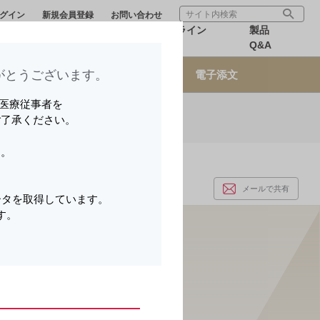
グイン
新規会員登録
お問い合わせ
療サポー
医療関連情
オンライン
製品
報
MR
Q&A
とうございます。​
ィテール
オンライン製品説明会
電子添文
いる医療従事者を
ご了承ください。
ら可能です。
す。
。
メールで共有
ータを取得しています。
す。
。