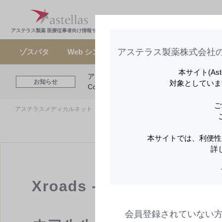
製品情報・安全性情
領域
報
報
アステラス製薬 医療従事者向け情報サイト
アステラス製薬株式会社の
ゾスパタ
Web シンポジウム
注目コンテンツ
本サイト(As
アステラスメディカルネットでは、利便性
お知らせ
対象としていま
Cookieを利用してアクセスデータを取得
ご
アステラスメディカルネット トップ
領域情報
ゾスパタ
Xroa
本サイトでは、利便性
詳
Xroads -人生の岐路-
会員登録されていない