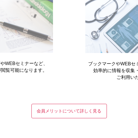
先生インタビュー テキスト版
いずれにも深く関わってこられ、高い視座・広い視野からリーダー
岐路における経験や、人物・出来事との出会いを中心に…
やWEBセミナーなど、
ブックマークやWEBセ
が閲覧可能になります。
効率的に情報を収集
ご利用い
会員メリットについて詳しく見る