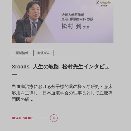
領域情報
血液がん
Xroads -人生の岐路- 松村先生インタビュ
ー
白血病治療における分子標的薬の様々な研究・臨床
応用を主導し、日本血液学会の理事長として血液専
門医の研…
READ MORE