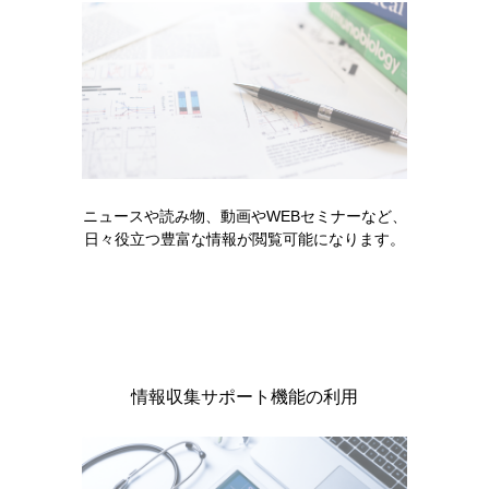
ニュースや読み物、動画やWEBセミナーなど、
日々役立つ豊富な情報が閲覧可能になります。
領域情報
血液がん
ガイドライン
ゾスパタ錠40mg 副作用ナビゲーション
ゾスパタをより安全にご使用いただくために、投与開
始前の注意事項、重大な副作用とその対策を中心に解
情報収集サポート機能の利用
説し…
READ MORE