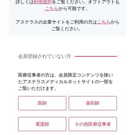
詳しくは
利用規約
をご覧ください。オプトアウトも
こちら
から可能です。
アステラスの企業サイトをご利用の方は
こちら
から
ご覧ください。
適応となる患者の確認
会員登録されていない方
医療従事者の方は、会員限定コンテンツを除い
対象患者
たアステラスメディカルネットサイトの一部を
ご覧いただけます。
4. 効能又は効果
再発又は難治性の
FLT3
遺伝子変異陽性の急性骨髄性白血病
医師
薬剤師
5. 効能又は効果に関連する注意
5. 1 十分な経験を有する病理医又は検査施設における検査に
より、
FLT3
遺伝子変異陽性が確認された患者に投与するこ
看護師
その他医療従事者
と。検査にあたっては、承認された体外診断薬を用いるこ
と。