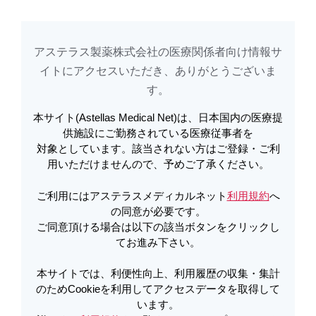
ゾスパタ
Web シンポジウム
注目コンテンツ
製品基本情報
エキ
アステラス製薬株式会社の医療関係者向け情報サ
イトに​アクセスいただき、ありがとうございま
アステラスメディカルネットでは、利便性向上、利用履歴の収集・集計のた
す。​
め
Cookieを利用してアクセスデータを取得しています。詳しくは
利用規約
を
ご覧ください。オプトアウトも
こちら
から可能です。
本サイト(Astellas Medical Net)は、日本国内の医療提
供施設にご勤務されている医療従事者を
対象としています。該当されない方はご登録・ご利
メールで共有
用いただけませんので、予めご了承ください。
ご利用にはアステラスメディカルネット
利用規約
へ
の同意が必要です。
ご同意頂ける場合は以下の該当ボタンをクリックし
てお進み下さい。
Ⅰ.投与前の注意事項
本サイトでは、利便性向上、利用履歴の収集・集計
のためCookieを利用してアクセスデータを取得して
います。