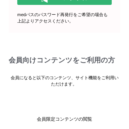
●定期的に心電図検査及び電解質検査を実施してください
QT間隔延長があらわれることがあるので、本剤投与開始前及び投与中は定
medパスのパスワード再発行をご希望の場合も
等）を行い、患者の状態を十分に観察してください。また、必要に応じて電
●定期的に血液検査を実施してください
上記よりアクセスください。
骨髄抑制や出血があらわれることがあるので、本剤投与開始前及び投与中は
さい。
●定期的に肝機能検査及び腎機能検査を実施してください
肝機能障害や腎障害があらわれることがあるので、本剤投与開始前及び投与
を十分に観察してください。
●臨床症状を観察してください
間質性肺疾患があらわれることがある
会員向けコンテンツをご利用の方
ください。
会員になると以下のコンテンツ、サイト機能をご利用い
ただけます。
製品のご使用にあたっては、最新の電子化された添付
文書をご参照ください。
ゾスパタの電子化された添付文書はこちら
会員限定コンテンツの閲覧
製品に関する注目コンテンツ