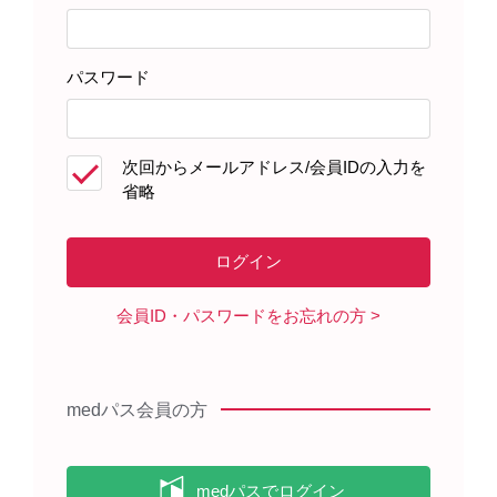
・十分な診察及び検査により、再発又は難治性の
FLT3
遺伝子変異陽性の急
・禁忌（本剤の成分に対し過敏症の既往歴のある患者）に該当しないことを
パスワード
以下のような患者についてはそれぞれの注意喚起をご参照ください。
[電子添文 7.用法及び用量に関連する注意、9. 特定の背景を有する患者に関す
次回からメールアドレス/会員IDの入力を
・QT間隔延長のおそれ又はその既往歴のある患者
省略
・重度の肝機能障害のある患者
・生殖能を有する者
・妊婦
・授乳婦
・小児等
・高齢者
・他の抗悪性腫瘍剤を使用している患者
会員ID・パスワードをお忘れの方
・併用注意の薬剤を使用している患者
medパス会員の方
投与開始前後の注意事項
本剤投与開始前及び投与中は下記に注意し、患者を十分観察してください。