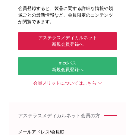
5. 2 臨床試験に組み入れられた患者の遺伝子変異の種類等に
会員登録すると、製品に関する詳細な情報や領
ついて、「17. 臨床成績」の項の内容を熟知し、本剤の有効
域ごとの最新情報など、会員限定のコンテンツ
性及び安全性を十分に理解した上で、適応患者の選択を行
が閲覧できます。
うこと。
FLT3：FMS様チロシンキナーゼ3
アステラスメディカルネット
新規会員登録へ
投与禁忌の患者
medパス
新規会員登録へ
2.
禁忌（次の患者には投与しないこと）
本剤の成分に対し過敏症の既往歴のある患者
会員メリットについてはこちら
投与に際し留意すべき患者
アステラスメディカルネット会員の方
投与対象患者の確認
メールアドレス/会員ID