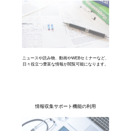
領域情報
血液がん
お役立ち情報
EBMから読み解く成人ALLの治療戦略 「第2
回 Ph陽性ALL」
ニュースや読み物、動画やWEBセミナーなど、
日々役立つ豊富な情報が閲覧可能になります。
近年、再発及び難治性ALLの領域では、複数の薬剤や治
療法の登場により治療選択肢が広がっています。そ
の…
READ MORE
情報収集サポート機能の利用