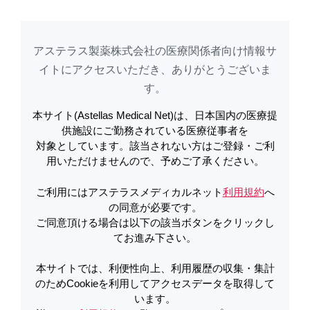
ビーリンサイト
TOP
新着コンテンツ
注目コンテンツ
WEBシ
アステラス製薬株式会社の医療関係者向け情報サ
イトに​アクセスいただき、ありがとうございま
アステラスメディカルネットでは、利便性向上、利用履歴の収集・集計のた
す。​
め
Cookieを利用してアクセスデータを取得しています。詳しくは
利用規約
を
ご覧ください。オプトアウトも
こちら
から可能です。
本サイト(Astellas Medical Net)は、日本国内の医療提
供施設にご勤務されている医療従事者を
対象としています。該当されない方はご登録・ご利
メールで共有
用いただけませんので、予めご了承ください。
エキスパート解説コンテンツ
ご利用にはアステラスメディカルネット
利用規約
へ
の同意が必要です。
ご同意頂ける場合は以下の該当ボタンをクリックし
てお進み下さい。
ビーリンサイトの海外第Ⅲ相比較対照臨床試
本サイトでは、利便性向上、利用履歴の収集・集計
験（TOWER試験）の統計的なポイント
のためCookieを利用してアクセスデータを取得して
います。