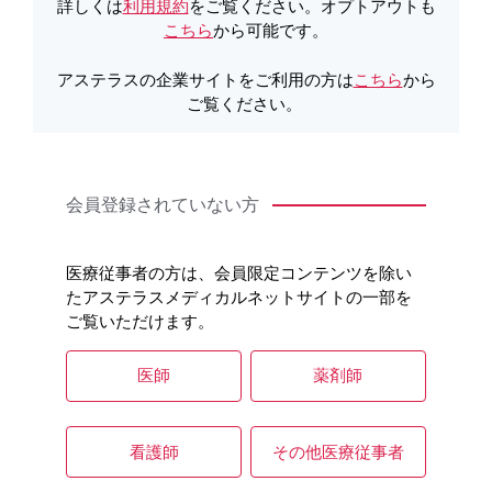
詳しくは
利用規約
をご覧ください。オプトアウトも
臨床試験を読み解くにあたり、臨床計画が結果にどのよう
こちら
から可能です。
に影響するか、統計的なポイントを理解することがますま
す重要になってきています。今回は、TOWER試験について
アステラスの企業サイトをご利用の方は
こちら
から
統計学的な観点から解説します。
ご覧ください。
監修医：京都大学大学院医学研究科 医学統計生物情報
学 教授 森田智視 先生
会員登録されていない方
（2024年7月）
医療従事者の方は、会員限定コンテンツを除い
たアステラスメディカルネットサイトの一部を
ご覧いただけます。
医師
薬剤師
看護師
その他医療従事者
0:00
/
8:14
※音声オフで再生されますので、ミュート解除し音量を調