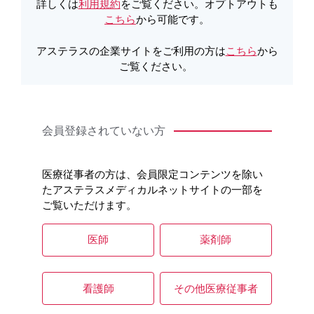
詳しくは
利用規約
をご覧ください。オプトアウトも
こちら
から可能です。
アステラスの企業サイトをご利用の方は
こちら
から
ご覧ください。
Ⅳ. RMPにおける重要な潜在的リスク：常染
会員登録されていない方
色体優性多発性嚢胞腎（ADPKD）患者にお
ける病態の進行
医療従事者の方は、会員限定コンテンツを除い
たアステラスメディカルネットサイトの一部を
ご覧いただけます。
概要
医師
薬剤師
Key point
看護師
その他医療従事者