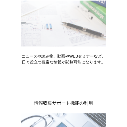
た添付文書、インタビューフォーム、薬価、患者…
READ MORE
ニュースや読み物、動画やWEBセミナーなど、
日々役立つ豊富な情報が閲覧可能になります。
領域情報
腎性貧血
情報収集サポート機能の利用
エベレンゾ
HIF-PH阻害薬腎性貧血治療薬 エベレンゾ （ロキサデュ