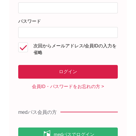
3）
されています
。
パスワード
＜出典＞
次回からメールアドレス/会員IDの入力を
Kraus A, et al. Kidney international. 2018;94(5):887-
省略
899. (EVZ-0494)
エベレンゾ錠（20㎎・50㎎・100㎎）に係る医薬品リ
スク管理計画書
日本腎臓病学会. HIF-PH 阻害薬適正使用に関する
recommendation. 日腎会誌. 2020；62（7）：711-
会員ID・パスワードをお忘れの方
716. (R-09004)
medパス会員の方
製品のご使用にあたっては、最新の電子化された添付
文書をご参照ください。
エベレンゾの電子化された添付文書はこちら