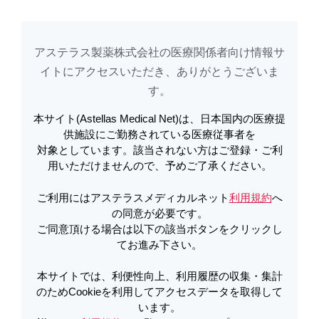
エベレンゾ
製品基本情報
エベレンゾ錠ストーリー
腎性貧血治療と
アステラス製薬株式会社の医療関係者向け情報サ
イトに​アクセスいただき、ありがとうございま
アステラスメディカルネットでは、利便性向上、利用履歴の収集・集計のた
す。​
め
Cookieを利用してアクセスデータを取得しています。詳しくは
利用規約
を
ご覧ください。オプトアウトも
こちら
から可能です。
本サイト(Astellas Medical Net)は、日本国内の医療提
供施設にご勤務されている医療従事者を
対象としています。該当されない方はご登録・ご利
メールで共有
用いただけませんので、予めご了承ください。
ご利用にはアステラスメディカルネット
利用規約
へ
の同意が必要です。
ご同意頂ける場合は以下の該当ボタンをクリックし
てお進み下さい。
常染色体優性多発性嚢胞腎（A
DPKD）患者における病態の進
本サイトでは、利便性向上、利用履歴の収集・集計
のためCookieを利用してアクセスデータを取得して
行
います。