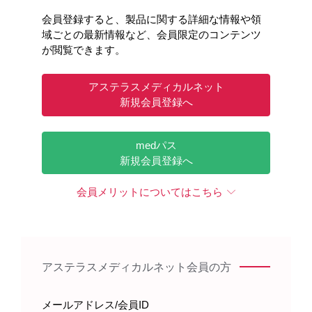
エベレンゾの電子化された添付文書には、常
染色体優性多発性嚢胞腎（ADPKD）患者又
会員登録すると、製品に関する詳細な情報や領
は多発性嚢胞腎（PKD）患者への投与に関す
域ごとの最新情報など、会員限定のコンテンツ
る注意書きはありません。
が閲覧できます。
一方、以下の状況より、ロキサデュスタット
をPKD患者に投与する際は、PKDの経過観察
アステラスメディカルネット
を行うなど注意して投与してください。
新規会員登録へ
・ADPKDのモデルマウスにおいて、HIF-PH
medパス
阻害薬がADPKDの病態を進行させる可能性
新規会員登録へ
1）
を示唆する報告があります
。
・エベレンゾの国内開発臨床試験ではPKD患
会員メリットについてはこちら
者への使用経験は限られており、エベレンゾ
投与によりADPKDの病態が進行するリスク
2）
が排除できません
。
・日本腎臓学会の「HIF-PH阻害薬適正使用
に関するrecommendation」では、「多発性
アステラスメディカルネット会員の方
嚢胞腎患者にHIF-PH阻害薬を投与する場合
は、投与中は少なくとも年に1回は画像検査
メールアドレス/会員ID
による経過観察を行うことを推奨する」と記