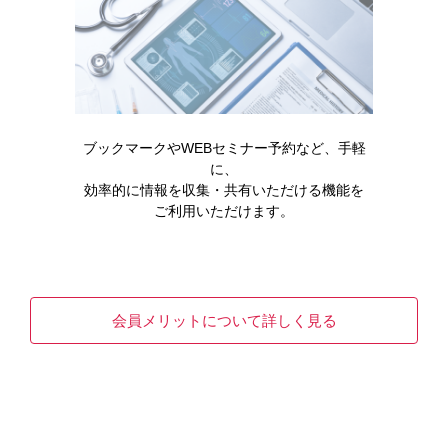
スタット）に関する最新情報や適正使用情報な…
READ MORE
ブックマークやWEBセミナー予約など、手軽
に、
効率的に情報を収集・共有いただける機能を
ご利用いただけます。
会員メリットについて詳しく見る
医療安全
Q&A
製品情報
腎性貧血
エベレンゾの製品Q＆A
【エベレンゾ】([ロキサデュスタット])の製品Q＆Aに関