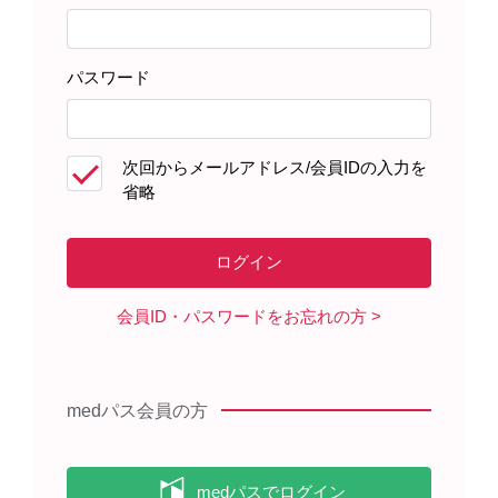
よくある質問
10:15 ⑤萎縮型加齢黄斑変性のその他の対策
と支援制度
パスワード
本動画をダウンロードするには、以下の条件に同意す
次回からメールアドレス/会員IDの入力を
る必要があります。
省略
本動画は患者さんへのインフォームドコンセント
や指導の補助ツールとしてのみ使用してくださ
い。
本動画の転用や改変はしないでください。
会員ID・パスワードをお忘れの方
本動画を第三者に提供（SNS等での公開を含む）
しないでください。
本動画の内容は予告なく変更されることがありま
す。
medパス会員の方
ダウンロードボタンを押すことで、上記の条件に同意
したものとみなされます。