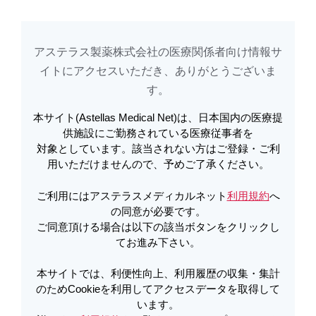
アステラス製薬株式会社の医療関係者向け情報サ
アステラスメディカルネットでは、利便性向上、利用履歴の収集・集計のた
め
Cookieを利用してアクセスデータを取得しています。詳しくは
イトに​アクセスいただき、ありがとうございま
利用規約
を
ご覧ください。オプトアウトも
こちら
から可能です。
す。​
本サイト(Astellas Medical Net)は、日本国内の医療提
メールで共有
供施設にご勤務されている医療従事者を
対象としています。該当されない方はご登録・ご利
用いただけませんので、予めご了承ください。
アイザベイ投与患者さん向け解
ご利用にはアステラスメディカルネット
利用規約
へ
説動画
の同意が必要です。
ご同意頂ける場合は以下の該当ボタンをクリックし
てお進み下さい。
本サイトでは、利便性向上、利用履歴の収集・集計
のためCookieを利用してアクセスデータを取得して
います。