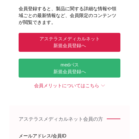
（ご所属・役職は2026年1月時点の情報です）
会員登録すると、製品に関する詳細な情報や領
域ごとの最新情報など、会員限定のコンテンツ
が閲覧できます。
アステラスメディカルネット
新規会員登録へ
medパス
新規会員登録へ
0:00
/
15:18
会員メリットについてはこちら
※音声オフで再生されますので、ミュート解除し音量を調
整してください
Time 15:18
【内容】
00:24 ①萎縮型加齢黄斑変性について
アステラスメディカルネット会員の方
04:35 ②アイザベイについて
06:40 ③アイザベイの副作用
メールアドレス/会員ID
08:11 ④萎縮型加齢黄斑変性や治療に関する