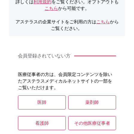
詳しくは
利用規約
をご覧ください。オプトアウトも
こちら
から可能です。
アステラスの企業サイトをご利用の方は
こちら
から
ご覧ください。
会員登録されていない方
アイザベイによる治療をはじめられる患者さんとそのご家
族の方に、萎縮型加齢黄斑変性について、アイザベイのは
たらき、投与の際の注意、治療記録などについて、音声と
医療従事者の方は、会員限定コンテンツを除い
映像で解説した動画です。
A5版の患者さん向け冊子
と連動
たアステラスメディカルネットサイトの一部を
しており、冊子と合わせて見ていただける仕様となってい
ご覧いただけます。
ます。
診療の場で患者さん指導の際にお使いいただく場合には、
医師
薬剤師
ページ下段の同意事項をご確認の上、動画をダウンロード
してご利用ください。
監修医：琉球大学大学院医学研究科 医学専攻眼科学講座 教
看護師
その他医療従事者
授 古泉英貴 先生