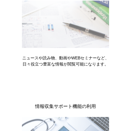
ニュースや読み物、動画やWEBセミナーなど、
看護師1
看護師2
日々役立つ豊富な情報が閲覧可能になります。
［STF197］
［STF198］
情報収集サポート機能の利用