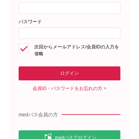
病状説明1
病状説明2
パスワード
［STF191］
［STF192］
次回からメールアドレス/会員IDの入力を
省略
会員ID・パスワードをお忘れの方
medパス会員の方
糖尿病教室
医師1
［STF193］
［STF194］