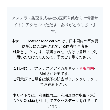
アステラス製薬株式会社の医療関係者向け情報サ
アステラスメディカルネットでは、利便性向上、利用履歴の収集・集計のた
め
Cookieを利用してアクセスデータを取得しています。詳しくは
イトに​アクセスいただき、ありがとうございま
利用規約
を
ご覧ください。オプトアウトも
こちら
から可能です。
す。​
本サイト(Astellas Medical Net)は、日本国内の医療提
メールで共有
供施設にご勤務されている医療従事者を
対象としています。該当されない方はご登録・ご利
役立つテンプレート・素材集
用いただけませんので、予めご了承ください。
ご利用にはアステラスメディカルネット
利用規約
へ
の同意が必要です。
グラフを使って個別指導ができる生活習慣病
ご同意頂ける場合は以下の該当ボタンをクリックし
テンプレート集
てお進み下さい。
本サイトでは、利便性向上、利用履歴の収集・集計
素材集：医療スタッフ
のためCookieを利用してアクセスデータを取得して
います。