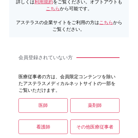
詳しくは
利用規約
をご覧ください。オプトアウトも
こちら
から可能です。
アステラスの企業サイトをご利用の方は
こちら
から
ご覧ください。
会員登録されていない方
医療従事者の方は、会員限定コンテンツを除い
問診1
問診2
たアステラスメディカルネットサイトの一部を
［STF187］
［STF188］
ご覧いただけます。
医師
薬剤師
看護師
その他医療従事者