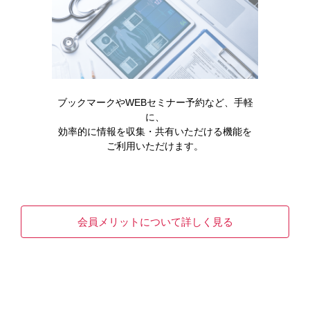
ブックマークやWEBセミナー予約など、手軽
に、
効率的に情報を収集・共有いただける機能を
ご利用いただけます。
なべ焼きうどん
焼きうどん
402kcal / ※2.9g
437kcal / 3.3g
［ONE261］
［ONE262］
会員メリットについて詳しく見る