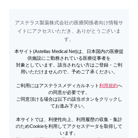
アステラス製薬株式会社の医療関係者向け情報サ
アステラスメディカルネットでは、利便性向上、利用履歴の収集・集計のた
め
Cookieを利用してアクセスデータを取得しています。詳しくは
イトに​アクセスいただき、ありがとうございま
利用規約
を
ご覧ください。オプトアウトも
こちら
から可能です。
す。​
本サイト(Astellas Medical Net)は、日本国内の医療提
メールで共有
供施設にご勤務されている医療従事者を
対象としています。該当されない方はご登録・ご利
役立つテンプレート・素材集
用いただけませんので、予めご了承ください。
ご利用にはアステラスメディカルネット
利用規約
へ
の同意が必要です。
生活習慣病指導に役立つテンプレート集
ご同意頂ける場合は以下の該当ボタンをクリックし
てお進み下さい。
素材集：ワンディッシュ
本サイトでは、利便性向上、利用履歴の収集・集計
のためCookieを利用してアクセスデータを取得して
います。