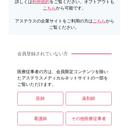
詳しくは
利用規約
をご覧ください。オプトアウトも
こちら
から可能です。
アステラスの企業サイトをご利用の方は
こちら
から
ご覧ください。
会員登録されていない方
中華丼
ちらしずし
440kcal / 2.2g
447kcal / 2.5g
医療従事者の方は、会員限定コンテンツを除い
［ONE249］
［ONE250］
たアステラスメディカルネットサイトの一部を
ご覧いただけます。
医師
薬剤師
看護師
その他医療従事者