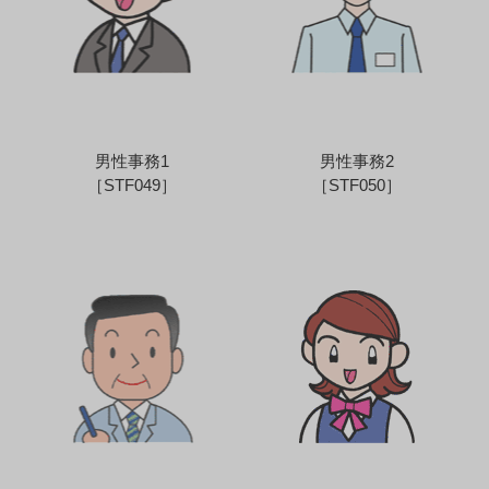
男性事務1
男性事務2
［STF049］
［STF050］