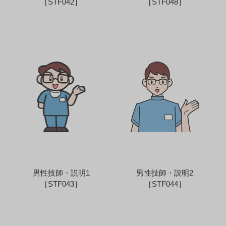
［STF042］
［STF048］
男性技師・説明1
男性技師・説明2
［STF043］
［STF044］