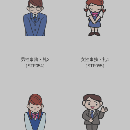
男性事務・礼2
女性事務・礼1
［STF054］
［STF055］