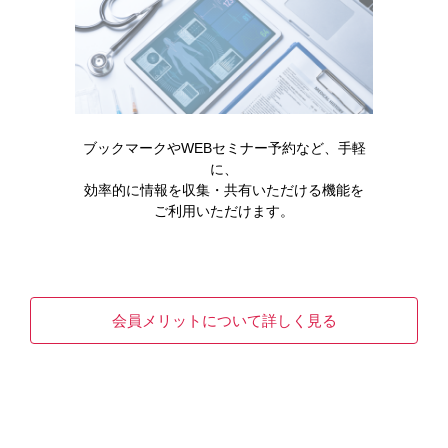
女性医師・説明1
女性医師・説明2
［STF011］
［STF012］
ブックマークやWEBセミナー予約など、手軽
に、
効率的に情報を収集・共有いただける機能を
ご利用いただけます。
会員メリットについて詳しく見る