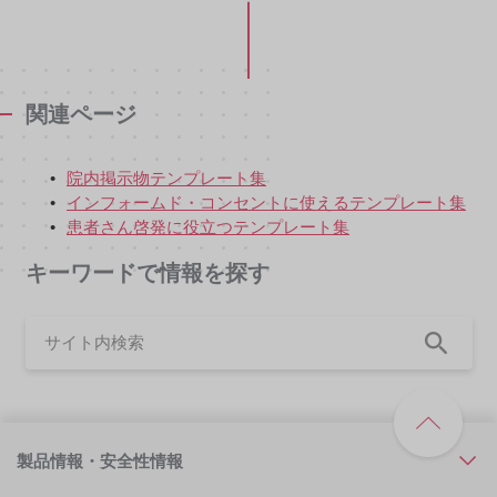
関連ページ
院内掲示物テンプレート集
インフォームド・コンセントに使えるテンプレート集
患者さん啓発に役立つテンプレート集
キーワードで情報を探す
製品情報・安全性情報