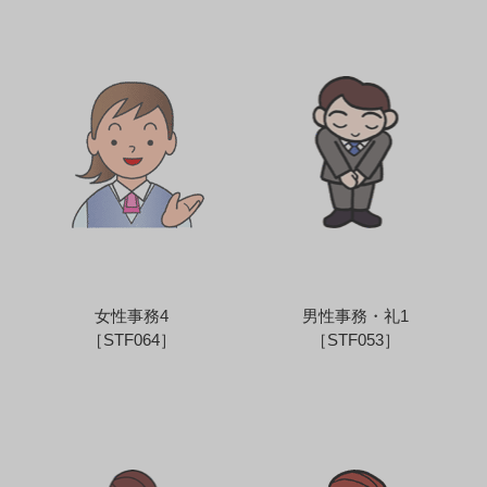
女性事務4
男性事務・礼1
［STF064］
［STF053］