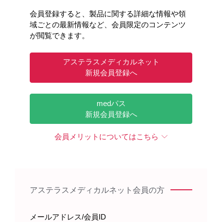
会員登録すると、製品に関する詳細な情報や領
域ごとの最新情報など、会員限定のコンテンツ
が閲覧できます。
アステラスメディカルネット
男性医師3
男性医師4
新規会員登録へ
［STF002］
［STF004］
medパス
新規会員登録へ
会員メリットについてはこちら
アステラスメディカルネット会員の方
メールアドレス/会員ID