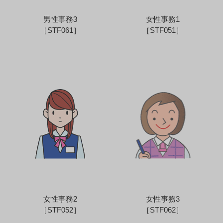
男性事務3
女性事務1
［STF061］
［STF051］
女性事務2
女性事務3
［STF052］
［STF062］