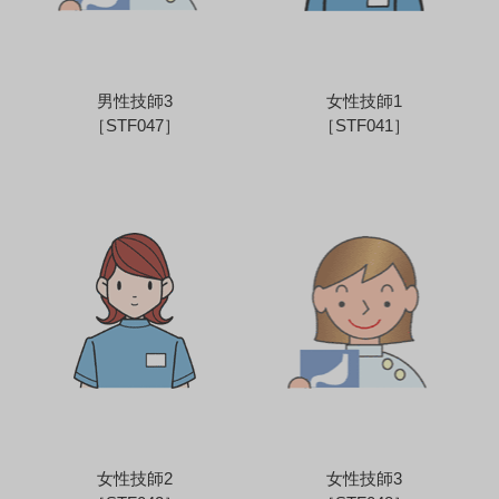
男性技師3
女性技師1
［STF047］
［STF041］
女性技師2
女性技師3