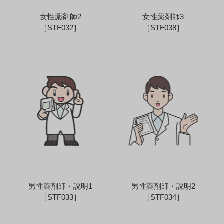
女性薬剤師2
女性薬剤師3
［STF032］
［STF038］
男性薬剤師・説明1
男性薬剤師・説明2
［STF033］
［STF034］