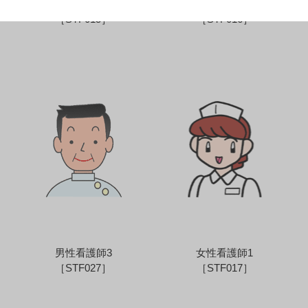
男性看護師1
男性看護師2
［STF015］
［STF016］
男性看護師3
女性看護師1
［STF027］
［STF017］