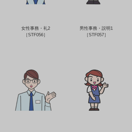
女性事務・礼2
男性事務・説明1
［STF056］
［STF057］