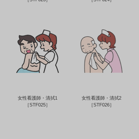
女性看護師・清拭1
女性看護師・清拭2
［STF025］
［STF026］