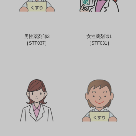
男性薬剤師3
女性薬剤師1
［STF037］
［STF031］