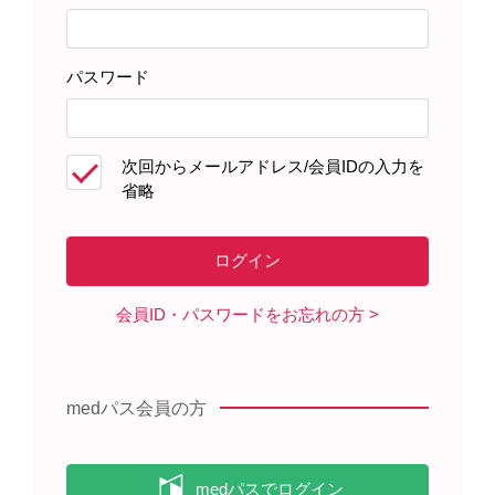
パスワード
脳血管（正面）
眼（横断面）
［GNN205］
［GNN206］
次回からメールアドレス/会員IDの入力を
省略
会員ID・パスワードをお忘れの方
medパス会員の方
眼周辺器官
耳（外耳～内耳）
［GNN207］
［GNN208］