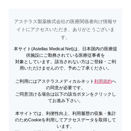
アステラス製薬株式会社の医療関係者向け情報サ
アステラスメディカルネットでは、利便性向上、利用履歴の収集・集計のた
め
Cookieを利用してアクセスデータを取得しています。詳しくは
イトに​アクセスいただき、ありがとうございま
利用規約
を
ご覧ください。オプトアウトも
こちら
から可能です。
す。​
本サイト(Astellas Medical Net)は、日本国内の医療提
メールで共有
供施設にご勤務されている医療従事者を
対象としています。該当されない方はご登録・ご利
役立つテンプレート・素材集
用いただけませんので、予めご了承ください。
ご利用にはアステラスメディカルネット
利用規約
へ
の同意が必要です。
インフォームド・コンセントに使えるテンプ
ご同意頂ける場合は以下の該当ボタンをクリックし
レート集
てお進み下さい。
本サイトでは、利便性向上、利用履歴の収集・集計
素材集：患者さん説明用臓器（名称なし） －神経系／
のためCookieを利用してアクセスデータを取得して
感覚器系－
います。