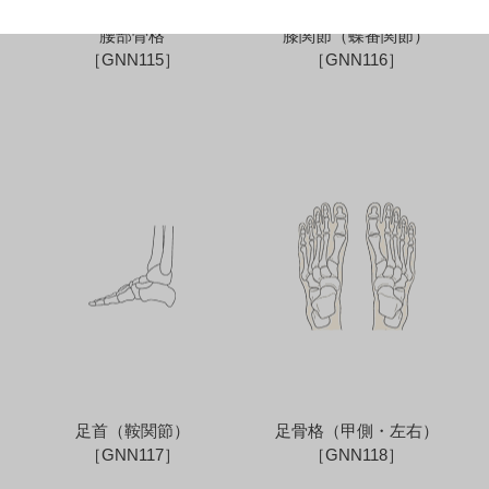
腰部骨格
膝関節（蝶番関節）
［GNN115］
［GNN116］
足首（鞍関節）
足骨格（甲側・左右）
［GNN117］
［GNN118］