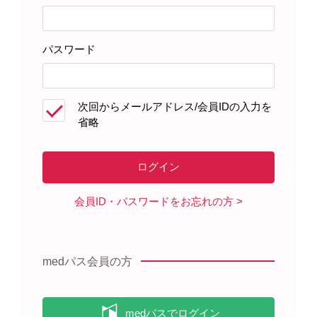
パスワード
脊柱
椎体
［GNN105］
［GNN106］
次回からメールアドレス/会員IDの入力を
省略
会員ID・パスワードをお忘れの方
medパス会員の方
脊柱一部（楕円関節）
胸部骨格
［GNN107］
［GNN108］