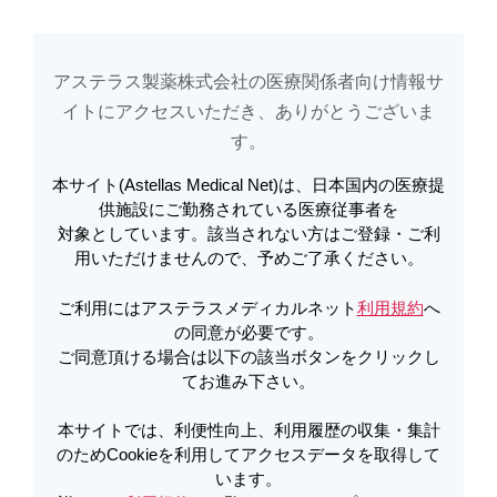
アステラス製薬株式会社の医療関係者向け情報サ
アステラスメディカルネットでは、利便性向上、利用履歴の収集・集計のた
め
Cookieを利用してアクセスデータを取得しています。詳しくは
イトに​アクセスいただき、ありがとうございま
利用規約
を
ご覧ください。オプトアウトも
こちら
から可能です。
す。​
本サイト(Astellas Medical Net)は、日本国内の医療提
メールで共有
供施設にご勤務されている医療従事者を
対象としています。該当されない方はご登録・ご利
役立つテンプレート・素材集
用いただけませんので、予めご了承ください。
ご利用にはアステラスメディカルネット
利用規約
へ
の同意が必要です。
インフォームド・コンセントに使えるテンプ
ご同意頂ける場合は以下の該当ボタンをクリックし
レート集
てお進み下さい。
本サイトでは、利便性向上、利用履歴の収集・集計
素材集：患者さん説明用臓器（名称なし） －運動器系
のためCookieを利用してアクセスデータを取得して
／骨格系－
います。