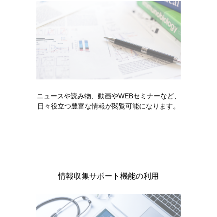
ニュースや読み物、動画やWEBセミナーなど、
強調文字
強調文字
日々役立つ豊富な情報が閲覧可能になります。
［EMP011］
［EMP012］
情報収集サポート機能の利用