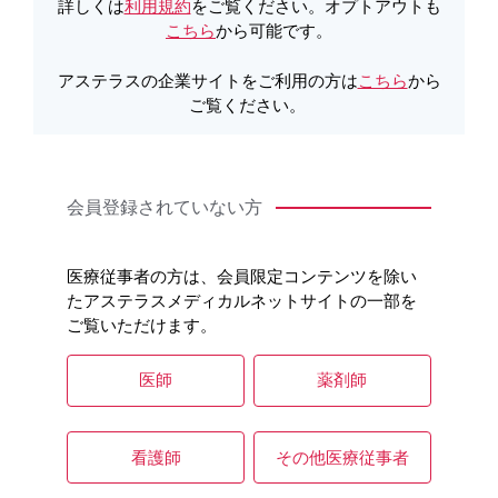
詳しくは
利用規約
をご覧ください。オプトアウトも
こちら
から可能です。
アステラスの企業サイトをご利用の方は
こちら
から
ご覧ください。
会員登録されていない方
医療従事者の方は、会員限定コンテンツを除い
強調文字
強調文字
たアステラスメディカルネットサイトの一部を
［EMP001］
［EMP002］
ご覧いただけます。
医師
薬剤師
看護師
その他医療従事者