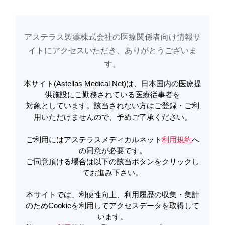
アステラス製薬株式会社の医療関係者向け情報サ
アステラスメディカルネットでは、利便性向上、利用履歴の収集・集計のた
め
Cookieを利用してアクセスデータを取得しています。詳しくは
イトに​アクセスいただき、ありがとうございま
利用規約
を
ご覧ください。オプトアウトも
こちら
から可能です。
す。​
本サイト(Astellas Medical Net)は、日本国内の医療提
メールで共有
供施設にご勤務されている医療従事者を
対象としています。該当されない方はご登録・ご利
役立つテンプレート・素材集
用いただけませんので、予めご了承ください。
ご利用にはアステラスメディカルネット
利用規約
へ
の同意が必要です。
インフォームド・コンセントに使えるテンプ
ご同意頂ける場合は以下の該当ボタンをクリックし
レート集
てお進み下さい。
本サイトでは、利便性向上、利用履歴の収集・集計
素材集：強調文字 －画像－
のためCookieを利用してアクセスデータを取得して
います。