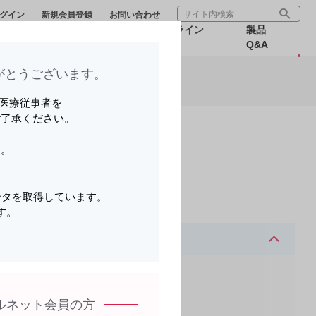
グイン
新規会員登録
お問い合わせ
療サポー
医療関連情
オンライン
製品
報
MR
Q&A
とうございます。​
ら可能です。
いる医療従事者を
ご了承ください。
す。
。
ータを取得しています。
す。
。
ルネット会員の方
bサイトへの公開等）はお控えください。