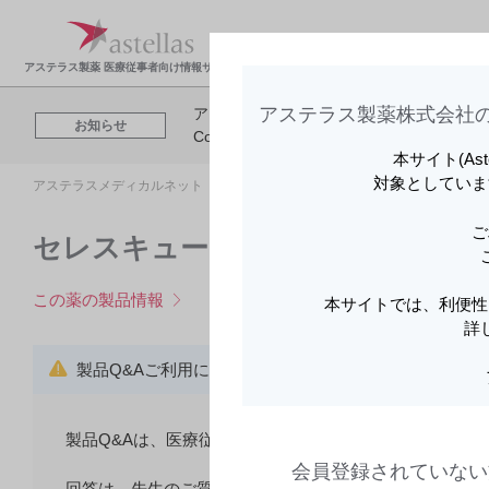
製品情報・安全性情
領域
報
報
アステラス製薬 医療従事者向け情報サイト
アステラス製薬株式会社の
アステラスメディカルネットでは、利便性
お知らせ
Cookieを利用してアクセスデータを取得
本サイト(As
対象としていま
アステラスメディカルネット トップ
製品情報・安全性情報
製品Q&
ご
セレスキューの製品Q＆A
この薬の製品情報
本サイトでは、利便性
詳
製品Q&Aご利用にあたってのご注意
製品Q&Aは、医療従事者からのよくある質問とその回答
会員登録されていない
回答は、先生のご質問への回答を目的として提供されるも