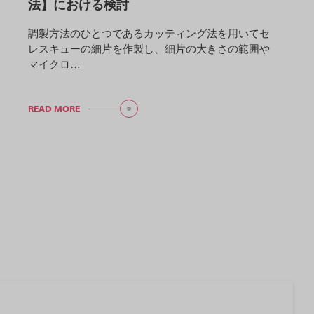
法】における検討
調製方法のひとつであるカッティング法を用いてセ
レスキューの細片を作製し、細片の大きさの範囲や
マイクロ…
READ MORE