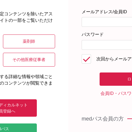
ご判断は、医療従事者の裁量と責任のもとに行っていただきますよ
メールアドレス/会員ID
定コンテンツを除いたアス
す。
イトの一部をご覧いただけ
ご確認ください。
ては、販売元にお問い合わせください。
パスワード
薬剤師
れた添付文書をご確認ください。
ディカルインフォメーションセンターにお問い合わせください。
次回からメールア
その他医療従事者
提供される情報（先生からのご質問、ご意見、ご提案などを含みま
ください）を除き、機密の取扱いをしておりません。また、弊社は
する詳細な情報や領域ごと
のコンテンツが閲覧できま
に加えて、利用規約に定める利用条件をお守りください。
会員ID・パス
ディカルネット
員登録へ
medパス会員の方
dパス