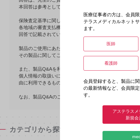
本回答は参考としてご利用いただき、医療行為における
医療従事者の方は、会員限
保険査定基準に関しては、弊社としてはお答えしかねま
テラスメディカルネットサ
各地域の審査支払機関（国保連合会・支払基金など）に
ます。
回答で記載されている他社製品の情報の詳細につきまし
医師
製品のご使用にあたっては、その製品の最新の電子化さ
その製品に関してご不明な点がございましたら、弊社メ
看護師
また、製品Q&Aを利用することを通じて、先生が当社に
個人情報の取扱いについて規定しておりますのでご参照
会員登録すると、製品に関
由に利用できるものとします。
の最新情報など、会員限定
す。
なお、製品Q&Aのご利用にあたっては、上記の注意事項
アステラスメ
新規会
カテゴリから探す
me