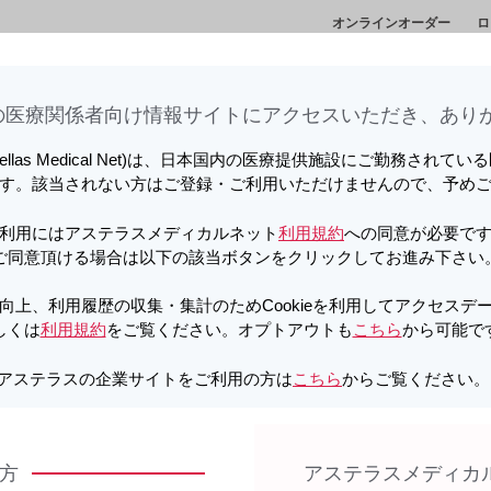
オンラインオーダー
ロ
情
セミナー・講演
メディカルアフェアーズ情
診
会
報
ト
医療関係者向け情報サイトに​アクセスいただき、ありが
向上、利用履歴の収集・集計のため
しています。詳しくは
利用規約
をご覧ください。オプトアウトも
こちら
か
tellas Medical Net)は、日本国内の医療提供施設にご勤務されて
す。該当されない方はご登録・ご利用いただけませんので、予め
A
セレスキューの製品Q&A
利用にはアステラスメディカルネット
利用規約
への同意が必要で
ご同意頂ける場合は以下の該当ボタンをクリックしてお進み下さい
向上、利用履歴の収集・集計のためCookieを利用してアクセスデ
しくは
利用規約
をご覧ください。オプトアウトも
こちら
から可能で
アステラスの企業サイトをご利用の方は
こちら
からご覧ください
をまとめた弊社製品に関するお問い合わせの情報提供サイトです。
方
アステラスメディカ
のであり、第三者への公開（学会発表、書籍や雑誌への投稿、We