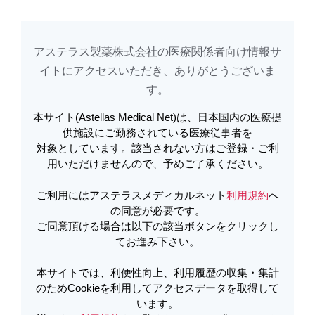
アステラス製薬株式会社の医療関係者向け情報サ
アステラスメディカルネットでは、利便性向上、利用履歴の収集・集計のた
め
Cookieを利用してアクセスデータを取得しています。詳しくは
イトに​アクセスいただき、ありがとうございま
利用規約
を
ご覧ください。オプトアウトも
こちら
から可能です。
す。​
本サイト(Astellas Medical Net)は、日本国内の医療提
電子添文 | アクラシノン電子添文 第
供施設にご勤務されている医療従事者を
対象としています。該当されない方はご登録・ご利
１版 | アクラシノン
用いただけませんので、予めご了承ください。
ご利用にはアステラスメディカルネット
利用規約
へ
PDFをダウンロード
の同意が必要です。
ご同意頂ける場合は以下の該当ボタンをクリックし
てお進み下さい。
製品詳細
本サイトでは、利便性向上、利用履歴の収集・集計
のためCookieを利用してアクセスデータを取得して
います。