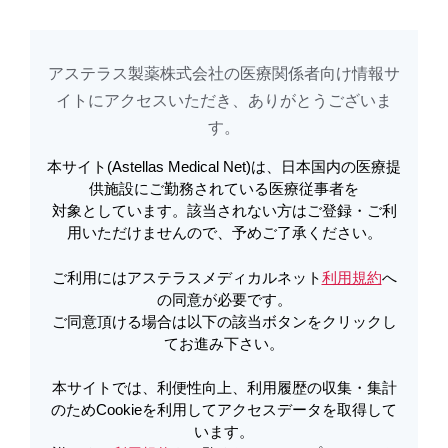
アステラス製薬株式会社の医療関係者向け情報サ
アステラスメディカルネットでは、利便性向上、利用履歴の収集・集計のた
め
Cookieを利用してアクセスデータを取得しています。詳しくは
イトに​アクセスいただき、ありがとうございま
利用規約
を
ご覧ください。オプトアウトも
こちら
から可能です。
す。​
本サイト(Astellas Medical Net)は、日本国内の医療提
検索結果
供施設にご勤務されている医療従事者を
対象としています。該当されない方はご登録・ご利
用いただけませんので、予めご了承ください。
検索ワード
ご利用にはアステラスメディカルネット
利用規約
へ
の同意が必要です。
ご同意頂ける場合は以下の該当ボタンをクリックし
てお進み下さい。
本サイトでは、利便性向上、利用履歴の収集・集計
すべての語を含む
いずれかの語を含む
のためCookieを利用してアクセスデータを取得して
います。