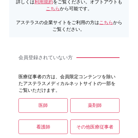
詳しくは
利用規約
をご覧ください。オプトアウトも
検索オプション
こちら
から可能です。
アステラスの企業サイトをご利用の方は
こちら
から
ご覧ください。
全てのオプションを選択する
ログイン会員のみ閲覧できるコン
テンツ
会員登録されていない方
コンテンツ種別で絞り込む
医療従事者の方は、会員限定コンテンツを除い
ページ
PDF
WORD
たアステラスメディカルネットサイトの一部を
ご覧いただけます。
動画
Q&A
医師
薬剤師
カテゴリーで絞り込む
看護師
その他医療従事者