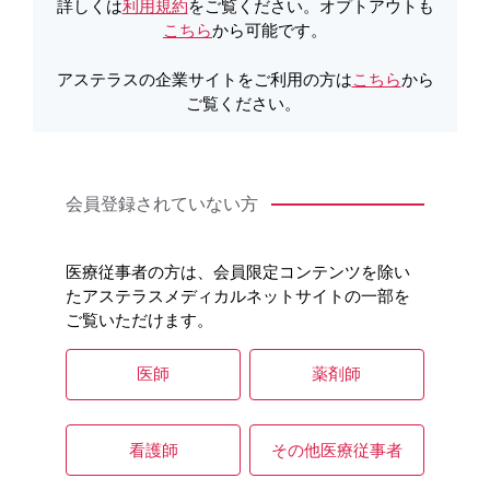
学的・客観的な根拠に基づき、正確に回答するこ
詳しくは
利用規約
をご覧ください。オプトアウトも
とを目的として提供するものです。弊社は通常の
こちら
から可能です。
情報提供活動としてこれらの情報を提供するもの
ではなく、また、弊社が承認外の使用を推奨する
アステラスの企業サイトをご利用の方は
こちら
から
ものではありません。その点を考慮し回答全体を
ご覧ください。
ご確認いただきますようお願いいたします。
また、本回答は先生の個々の問合せのために作成
されたものであり、本回答を部分的に解釈なさら
ないようご留意ください。
会員登録されていない方
医療従事者の方は、会員限定コンテンツを除い
たアステラスメディカルネットサイトの一部を
ご覧いただけます。
キーワードで情報を探す
医師
薬剤師
看護師
その他医療従事者