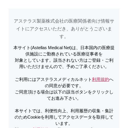
アステラス製薬株式会社の医療関係者向け情報サ
アステラスメディカルネットでは、利便性向上、利用履歴の収集・集計のた
め
Cookieを利用してアクセスデータを取得しています。詳しくは
イトに​アクセスいただき、ありがとうございま
利用規約
を
ご覧ください。オプトアウトも
こちら
から可能です。
す。​
本サイト(Astellas Medical Net)は、日本国内の医療提
供施設にご勤務されている医療従事者を
製品Q&Aご利用にあたってのご注意
対象としています。該当されない方はご登録・ご利
用いただけませんので、予めご了承ください。
ご利用にはアステラスメディカルネット
利用規約
へ
留意事項
の同意が必要です。
ご同意頂ける場合は以下の該当ボタンをクリックし
てお進み下さい。
こちらの回答には承認外の情報が含まれておりま
本サイトでは、利便性向上、利用履歴の収集・集計
す。
のためCookieを利用してアクセスデータを取得して
記載されている承認外情報は、ご質問に対して科
います。