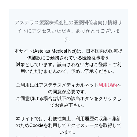
アステラス製薬株式会社の医療関係者向け情報サ
アステラスメディカルネットでは、利便性向上、利用履歴の収集・集計のた
め
Cookieを利用してアクセスデータを取得しています。詳しくは
イトに​アクセスいただき、ありがとうございま
利用規約
を
ご覧ください。オプトアウトも
こちら
から可能です。
す。​
本サイト(Astellas Medical Net)は、日本国内の医療提
メディカルアフェアーズ情報
供施設にご勤務されている医療従事者を
対象としています。該当されない方はご登録・ご利
用いただけませんので、予めご了承ください。
ご利用にはアステラスメディカルネット
利用規約
へ
ここから先は「メディカルアフェアーズ情
の同意が必要です。
報」以外のエリアになります。
ご同意頂ける場合は以下の該当ボタンをクリックし
てお進み下さい。
本サイトでは、利便性向上、利用履歴の収集・集計
のためCookieを利用してアクセスデータを取得して
います。
移動する