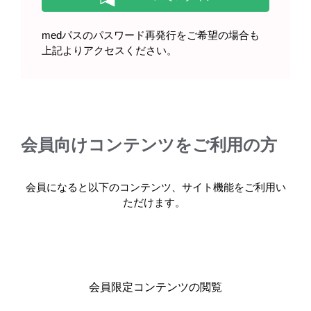
エベレンゾ錠を服用される患者さ
medパスのパスワード再発行をご希望の場合も
んへ（2023年12月）
上記よりアクセスください。
会員向けコンテンツをご利用の方
製品情報
会員になると以下のコンテンツ、サイト機能をご利用い
基本情報・安全性情報
ただけます。
エベレンゾ錠20mg・錠50mg・錠100mg
会員限定コンテンツの閲覧