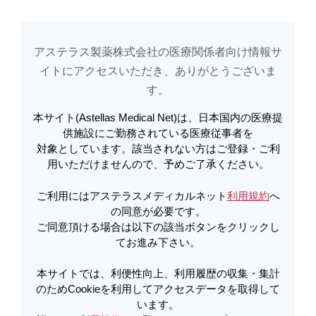
アステラス製薬株式会社の医療関係者向け情報サ
アステラスメディカルネットでは、利便性向上、利用履歴の収集・集計のた
め
Cookieを利用してアクセスデータを取得しています。詳しくは
イトに​アクセスいただき、ありがとうございま
利用規約
を
ご覧ください。オプトアウトも
こちら
から可能です。
す。​
本サイト(Astellas Medical Net)は、日本国内の医療提
安全性定期報告（抜粋） | 【詳細
供施設にご勤務されている医療従事者を
対象としています。該当されない方はご登録・ご利
版】エベレンゾ 特定使用成績調査 集
用いただけませんので、予めご了承ください。
計結果〔集計期間：2020/6～
ご利用にはアステラスメディカルネット
利用規約
へ
2025/6〕 | エベレンゾ
の同意が必要です。
ご同意頂ける場合は以下の該当ボタンをクリックし
てお進み下さい。
PDFをダウンロード
本サイトでは、利便性向上、利用履歴の収集・集計
のためCookieを利用してアクセスデータを取得して
います。