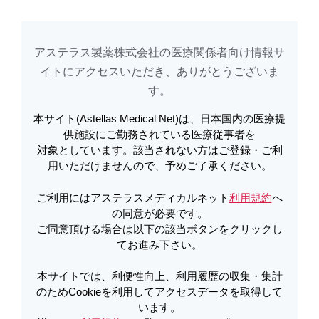
アステラス製薬株式会社の医療関係者向け情報サ
アステラスメディカルネットでは、利便性向上、利用履歴の収集・集計のた
め
Cookieを利用してアクセスデータを取得しています。詳しくは
イトに​アクセスいただき、ありがとうございま
利用規約
を
ご覧ください。オプトアウトも
こちら
から可能です。
す。​
本サイト(Astellas Medical Net)は、日本国内の医療提
販売・その他に関するお知らせ | キ
供施設にご勤務されている医療従事者を
対象としています。該当されない方はご登録・ご利
ックリンカプセル250mg、キックリ
用いただけませんので、予めご了承ください。
ン顆粒86.2％ 販売中止のご案内
ご利用にはアステラスメディカルネット
利用規約
へ
（2026年7月） | キックリン
の同意が必要です。
ご同意頂ける場合は以下の該当ボタンをクリックし
てお進み下さい。
PDFをダウンロード
本サイトでは、利便性向上、利用履歴の収集・集計
のためCookieを利用してアクセスデータを取得して
います。