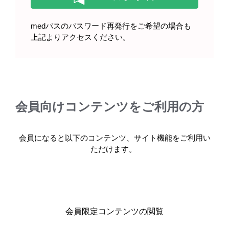
medパスのパスワード再発行をご希望の場合も
上記よりアクセスください。
製品情報
基本情報・安全性情報
会員向けコンテンツをご利用の方
キックリンカプセル250mg（販売中止）
会員になると以下のコンテンツ、サイト機能をご利用い
ただけます。
キックリン顆粒86.2%（販売中止）
会員限定コンテンツの閲覧
製品名・キーワードから探す