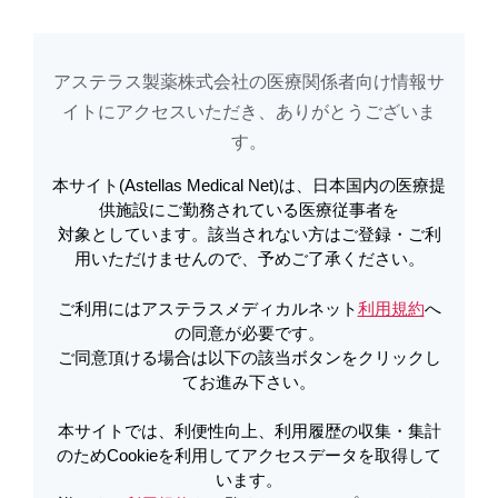
アステラス製薬株式会社の医療関係者向け情報サ
アステラスメディカルネットでは、利便性向上、利用履歴の収集・集計のた
め
Cookieを利用してアクセスデータを取得しています。詳しくは
イトに​アクセスいただき、ありがとうございま
利用規約
を
ご覧ください。オプトアウトも
こちら
から可能です。
す。​
本サイト(Astellas Medical Net)は、日本国内の医療提
電子添文改訂のお知らせ | ビーリン
供施設にご勤務されている医療従事者を
対象としています。該当されない方はご登録・ご利
サイト点滴静注用35μg 使用上の注意
用いただけませんので、予めご了承ください。
等の電子添文改訂のお知らせ（2026
ご利用にはアステラスメディカルネット
利用規約
へ
年5月） | ビーリンサイト
の同意が必要です。
ご同意頂ける場合は以下の該当ボタンをクリックし
てお進み下さい。
PDFをダウンロード
本サイトでは、利便性向上、利用履歴の収集・集計
のためCookieを利用してアクセスデータを取得して
います。