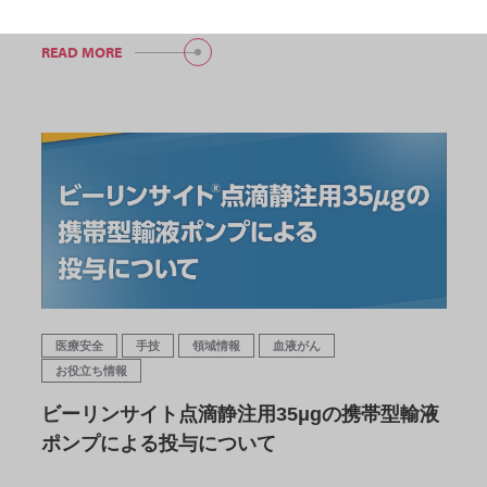
READ MORE
医療安全
手技
領域情報
血液がん
お役立ち情報
ビーリンサイト点滴静注用35μgの携帯型輸液
ポンプによる投与について