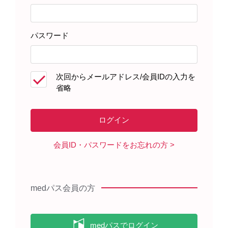
患者さんサポート資材
パスワード
製品に関する資料
次回からメールアドレス/会員IDの入力を
省略
ビーリンサイトで治療をする患者
さん、ご家族のみなさまへ 役立つ
医療費助成制度のご案内（2024年
8月）
会員ID・パスワードをお忘れの方
ビーリンサイト点滴静注用35μgに
よる治療を受ける患者さんへ B細
胞性急性リンパ性白血病の治療
medパス会員の方
（2026年1月）