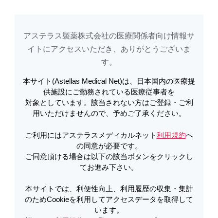
アステラス製薬株式会社の医療関係者向け情報サ
アステラスメディカルネットでは、利便性向上、利用履歴の収集・集計のた
め
Cookieを利用してアクセスデータを取得しています。詳しくは
イトに​アクセスいただき、ありがとうございま
利用規約
を
ご覧ください。オプトアウトも
こちら
から可能です。
す。​
本サイト(Astellas Medical Net)は、日本国内の医療提
インタビューフォーム | ボノテオ
供施設にご勤務されている医療従事者を
対象としています。該当されない方はご登録・ご利
50mgインタビューフォーム 第１７
用いただけませんので、予めご了承ください。
版 | ボノテオ
ご利用にはアステラスメディカルネット
利用規約
へ
の同意が必要です。
ご同意頂ける場合は以下の該当ボタンをクリックし
PDFをダウンロード
てお進み下さい。
本サイトでは、利便性向上、利用履歴の収集・集計
のためCookieを利用してアクセスデータを取得して
製品Q&A
います。