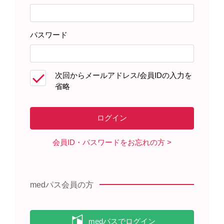
患者さんサポート資材
パスワード
製品に関する資料
次回からメールアドレス/会員IDの入力を
省略
ビロイ スターターキット（2026年
3月）
会員ID・パスワードをお忘れの方
ビロイと化学療法による治療を受
ける患者さんとそのご家族へ 高額
療養費制度のご案内（2024年3
月）
medパス会員の方
ビロイと化学療法による治療を受
ける患者さんとそのご家族へ