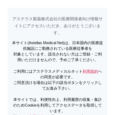
め
Cookieを利用してアクセスデータを取得しています。詳しくは
利用規約
を
ご覧ください。オプトアウトも
こちら
から可能です。
アステラス製薬株式会社の医療関係者向け情報サ
本日開催される「【8月7日（金）】札幌移植セミナー2026」を視聴されたい
イトに​アクセスいただき、ありがとうございま
方は
こちら
をクリックしてください
す。​
本サイト(Astellas Medical Net)は、日本国内の医療提
インタビューフォーム | ビロイイン
アステラスメディカルネットでは、利便性向上、利用履歴の収集・集計のた
供施設にご勤務されている医療従事者を
め
Cookieを利用してアクセスデータを取得しています。詳しくは
利用規約
を
対象としています。該当されない方はご登録・ご利
ご覧ください。オプトアウトも
こちら
から可能です。
タビューフォーム 第７版 | ビロイ
用いただけませんので、予めご了承ください。
ご利用にはアステラスメディカルネット
利用規約
へ
本日開催される「【8月7日（金）】札幌移植セミナー2026」を視聴されたい
PDFをダウンロード
の同意が必要です。
方は
こちら
をクリックしてください
ご同意頂ける場合は以下の該当ボタンをクリックし
てお進み下さい。
アステラスメディカルネットでは、利便性向上、利用履歴の収集・集計のた
製品詳細
本サイトでは、利便性向上、利用履歴の収集・集計
め
Cookieを利用してアクセスデータを取得しています。詳しくは
利用規約
を
ご覧ください。オプトアウトも
こちら
から可能です。
のためCookieを利用してアクセスデータを取得して
います。